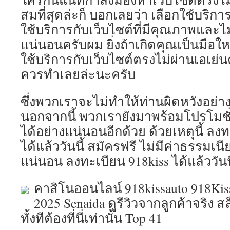
สมที่สุดล่ะก็ บอกเลยว่า เลือกใช้บริก
ใช้บริการกับเว็บไซต์ที่มีคุณภาพและไ
แน่นอนครับผม ยิ่งถ้าเกิดคุณเป็นมือให
ใช้บริการกับเว็บไซต์ตรงไม่ผ่านเอเย่นต
ควรทำเลยล่ะนะครับ
ซึ่งพวกเราจะไม่ทำให้ท่านผิดหวังอย่า
นอกจากนี้ พวกเรายังมาพร้อมโปรโมชั
ได้อย่างแน่นอนอีกด้วย ด้วยเหตุนี้ ล
ได้แล้ววันนี้ สมัครฟรี ไม่มีค่าธรรมเนี
แน่นอน ลงทะเบียน 918kiss ได้แล้ววันนี
คาสิโนออนไลน์ 918kissauto 918Kiss
2025 Senaida ดูรีวิวจากลูกค้าจริง 
ทั้งทีต้องที่นี่เท่านั้น Top 41