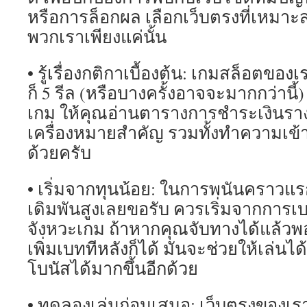
หรือการล็อกผล เลือกเว็บตรงที่เหมาะส
พวกเราเพียงแค่นั้น
• รู้เรื่องกติกาเบื้องต้น: เกมสล็อตของเ
ก็ 5 รีล (หรือบางครั้งอาจจะมากกว่านี้
เกม ให้คุณอ่านตารางการชำระเงินรางว
เครื่องหมายสำคัญ รวมทั้งทำความเข
ด้วยครับ
• เริ่มจากทุนน้อย: ในการพนันคราวแรก
เดิมพันสูงเลยขอรับ ควรเริ่มจากการเบ
จังหวะเกม ถ้าหากคุณจับทางได้แล้วพอ
เพิ่มเบททีหลังก็ได้ มันจะช่วยให้เล่นได
โบนัสได้มากขึ้นอีกด้วย
• ทดลองเล่นก่อนเสมอ: เว็บตรงของ