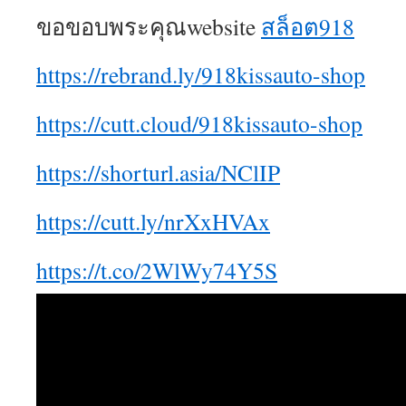
ขอขอบพระคุณwebsite
สล็อต918
https://rebrand.ly/918kissauto-shop
https://cutt.cloud/918kissauto-shop
https://shorturl.asia/NClIP
https://cutt.ly/nrXxHVAx
https://t.co/2WlWy74Y5S