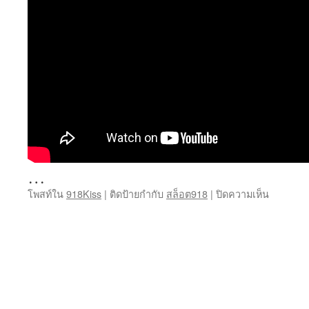
…
บน
โพสท์ใน
918Kiss
|
ติดป้ายกำกับ
สล็อต918
|
ปิดความเห็น
สล็อต91
918Kissa
14
October
68
สล็อต91
ยิง
ปลา