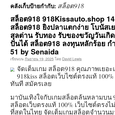
สล็อต918
คลังเก็บป้ายกำกับ:
เนื้อหา
สล็อต918 918Kissauto.shop 14
สล็อต918 ยิงปลาแตกง่าย โบนัสเย
สุลต่าน รับทอง รับของขวัญวันเกิด
ปั่นได้ สล็อต918 ลงทุนหลักร้อย 
51 by Senaida
เขียนบน
กันยายน 19, 2025
โดย
David Lewis
จัดเต็มเกม สล็อต918 คุณภาพเยอะ
918kiss สล็อตเว็บไซต์ตรงแท้ 100% 
ทันที สมัครเลย
มาบันเทิงใจกับเกมสล็อตล้นหลามบน 91
สล็อตเว็บตรงแท้ 100% เว็บไซต์ตรงไม่ผ่
ที่สุดในไทย จัดเต็มเกมสล็อตจำนวนมา