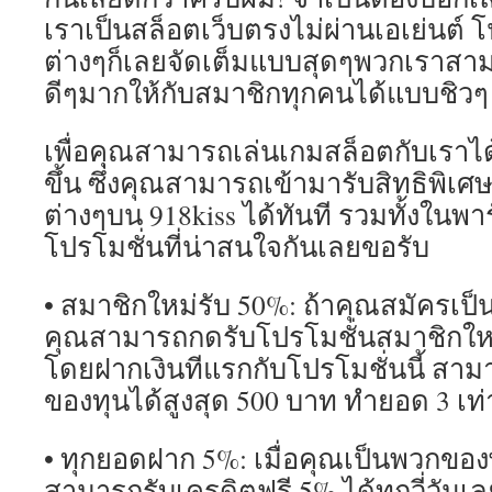
เราเป็นสล็อตเว็บตรงไม่ผ่านเอเย่นต์ 
ต่างๆก็เลยจัดเต็มแบบสุดๆพวกเราสา
ดีๆมากให้กับสมาชิกทุกคนได้แบบชิวๆ
เพื่อคุณสามารถเล่นเกมสล็อตกับเราได้
ขึ้น ซึ่งคุณสามารถเข้ามารับสิทธิพิเ
ต่างๆบน 918kiss ได้ทันที รวมทั้งในพา
โปรโมชั่นที่น่าสนใจกันเลยขอรับ
• สมาชิกใหม่รับ 50%: ถ้าคุณสมัครเป
คุณสามารถกดรับโปรโมชั่นสมาชิกใหม
โดยฝากเงินทีแรกกับโปรโมชั่นนี้ สาม
ของทุนได้สูงสุด 500 บาท ทำยอด 3 เท
• ทุกยอดฝาก 5%: เมื่อคุณเป็นพวกขอ
สามารถรับเครดิตฟรี 5% ได้ทุกวี่วันเ