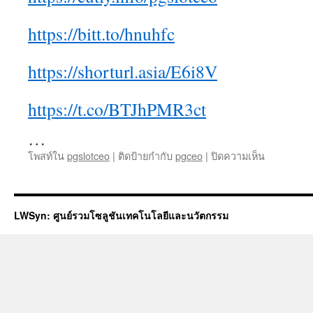
https://bitt.to/hnuhfc
https://shorturl.asia/E6i8V
https://t.co/BTJhPMR3ct
…
บน
โพสท์ใน
pgslotceo
|
ติดป้ายกำกับ
pgceo
|
ปิดความเห็น
พนัน
ออนไลน์
เว็บ
ตรง
LWSyn: ศูนย์รวมโซลูชันเทคโนโลยีและนวัตกรรม
เครดิต
ฟรี
Top
76
by
Augustina
9