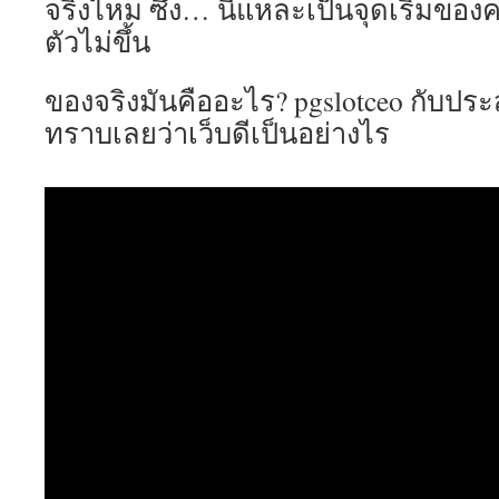
จริงไหม ซึ่ง… นี่แหละเป็นจุดเริ่มข
ตัวไม่ขึ้น
ของจริงมันคืออะไร? pgslotceo กับปร
ทราบเลยว่าเว็บดีเป็นอย่างไร