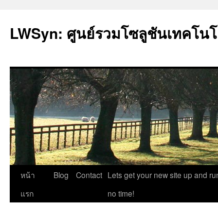
LWSyn: ศูนย์รวมโซลูชันเทคโนโ
ข้าม
หน้า
Blog
Contact
Lets get your new site up and ru
ไป
แรก
no time!
ยัง