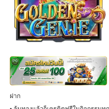
ฝาก
• ลุ้นทองแล้วก็เครดิตฟรีในกิจกรรมทุ