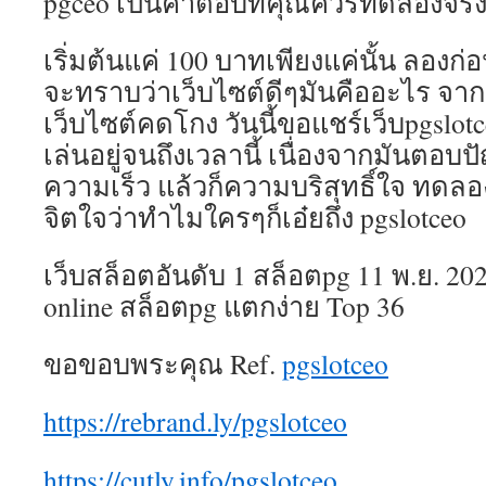
pgceo เป็นคำตอบที่คุณควรทดลองจริ
เริ่มต้นแค่ 100 บาทเพียงแค่นั้น ลองก่
จะทราบว่าเว็บไซต์ดีๆมันคืออะไร จาก
เว็บไซต์คดโกง วันนี้ขอแชร์เว็บpgslotce
เล่นอยู่จนถึงเวลานี้ เนื่องจากมันตอบ
ความเร็ว แล้วก็ความบริสุทธิ์ใจ ทดล
จิตใจว่าทำไมใครๆก็เอ๋ยถึง pgslotceo
เว็บสล็อตอันดับ 1 สล็อตpg 11 พ.ย. 202
online สล็อตpg แตกง่าย Top 36
ขอขอบพระคุณ Ref.
pgslotceo
https://rebrand.ly/pgslotceo
https://cutly.info/pgslotceo