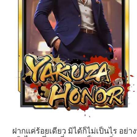
ฝากแค่ร้อยเดียว มิได้ก็ไม่เป็นไร อย่างน