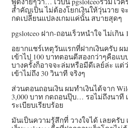
พูดง่ายๆว่า… เว็บนี้ pgslotceoรวมไว้ค
สำคัญเป็น ไม่ต้องโยกเงินให้วุ่นวาย จะ
กดเปลี่ยนแปลงเกมแค่นั้น สบายสุดๆ
pgslotceo ฝาก-ถอนเร็วหนำใจ ไม่เกิน 1
อยากแชร์เหตุวันแรกที่ฝากเงินครับ ผ
เข้าไป 100 บาทตอนตีสองกว่าๆคือแ
บางครั้งก็อาจจะล่มหรือมีดีเลย์ล่ะ แต่
เข้าไม่ถึง 30 วินาที จริงๆ
ส่วนตอนถอนเงิน ผมทำเงินได้จาก Wi
3,000 บาท กดถอนปุ๊บ… รอไม่ถึงนาที เง
ระเบียบเรียบร้อย
มันเป็นความรู้สึกที่ วางใจได้ เลยครับ