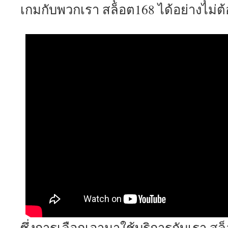
เกมกับพวกเรา สล็อต168 ได้อย่างไม่ต
ซึ่งการเลือกเอามาใช้บริการกับเรา สล