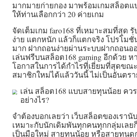
มากมายก่ายกอง มาพร้อมเกมสล็อตแบ
ให้ท่านเลือกกว่า 20 ค่ายเกม
จัดเต็มเกม faro168 ที่เหมาะสมที่สุด
ง่าย แตกหนัก แล้วก็แตกจริง โปรโมชั
มาก ฝากถอนง่ายผ่านระบบฝากถอนออ
เล่นฟรีบนสล็อต168 gaming อีกด้วย ห
โอกาสในการได้กำไรที่เยี่ยมที่สุดขณะ
สมาชิกใหม่ได้แล้ววันนี้ ไม่เป็นอันตร
เล่น สล็อต168 แบบสายทุนน้อย ควร
อย่างไร?
จำต้องบอกเลยว่า เว็บสล็อตของเรานับว่
เหมาะกับนักเดิมพันทุกคนทุกกลุ่มเลยก็
เป็นมือใหม่ สายทุนน้อย หรือสายทุนด