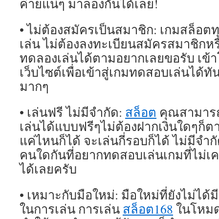
ค่ายแน่ๆ มาลองกันได้เลย!
• ไม่ต้องสมัครเป็นสมาชิก: เกมสล็
เล่น ไม่ต้องลงทะเบียนสมัครสมาชิกห
ทดลองเล่นได้ตามอยากเลยขอรับ เข้า
เว็บไซต์เพื่อเข้าสู่เกมทดสอบเล่นได้ท
มากๆ
• เล่นฟรี ไม่มีจำกัด:
สล็อต
คุณสามารถ
เล่นได้แบบฟรีๆไม่ต้องฝากเงินใดๆก็ต
แค่ไหนก็ได้ จะเล่นกี่รอบก็ได้ ไม่มีจำ
คนใดกันที่อยากทดสอบเล่นเกมที่ไม่เ
ได้เลยครับ
• เหมาะกับมือใหม่: มือใหม่ที่ยังไม่ไ
ในการเล่น การเล่น
สล็อต168
ในโหมด