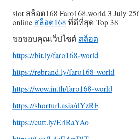
slot สล็อต168 Faro168.world 3 July 25
online
สล็อต168
ที่ดีที่สุด Top 38
ขอขอบคุณเว็ปไซต์
สล็อต
https://bit.ly/faro168-world
https://rebrand.ly/faro168-world
https://wow.in.th/faro168-world
https://shorturl.asia/dYzRF
https://cutt.ly/ErlRaYAo
https://t.co/L4aEArjDlT