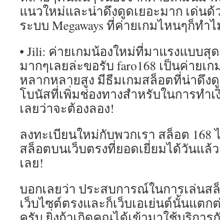
แนวใหม่และน่าดึงดูดเยอะมาก เด่นด้ว
ระบบ Megaways ที่ค่ายเกมไหนๆก็ทำไม
• Jili: ค่ายเกมน้องใหม่ที่มาแรงแบบสุดๆ
มากๆเลยล่ะขอรับ faro168 เป็นค่ายเ
หลากหลายสูง มีธีมเกมสล็อตที่น่าดึง
โบนัสที่เพิ่มช่องทางสำหรับในการท
เลยว่าจะต้องลอง!
ลงทะเบียนใหม่กับพวกเรา สล็อต 168 ได้
สล็อตบนเว็บตรงที่ยอดเยี่ยมได้วันแล้ว
เลย!
บอกเลยว่า ประสบการณ์ในการเล่นสล
เว็บไซต์ตรงและก็เว็บเอเย่นต์นั้นแตก
ครับ ยิ่งถ้าเกิดคุณได้เข้ามาใช้บริการ