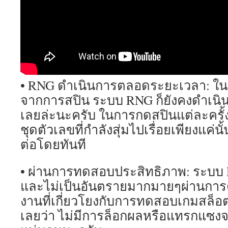
• RNG ดำเนินการตลอดระยะเวลา: ในเ
จากการสปิน ระบบ RNG ก็ยังคงดำเน
เลยล่ะนะครับ ในการกดสปินแต่ละครั้ง
ชุดตัวเลขที่กำลังสุ่มไปเรื่อยเพียงแค่
ต่อโดยทันที
• ผ่านการทดสอบประสิทธิภาพ: ระบบ R
และไม่เป็นอันตรายมากมายๆผ่านกา
งานที่เกี่ยวโยงกับการทดสอบเกมสล็อต1
เลยว่า ไม่มีการล็อกผลหรือแทรกแซงจ