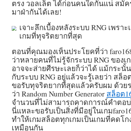
มือ
ตรง วอลเล็ต ได้ก่อนคนใดกันแน่ สมัค
ใหม่
มาฝ่ากันได้เลย!
ก็
ปัง
ได้
เจาะลึกเบื้องหลังระบบ RNG เพราะเ
กด
เกมที่ทุจริตยากที่สุด
รับ
ตังค์
ได้
ตอนที่คุณมองเห็นประโยคที่ว่า faro168
เลย
ว่าหลายคนที่ไม่รู้จักระบบ RNG ของเ
Top
21
อาจจะส่ายศีรษะเลยก็ว่าได้ แม้กระนั้นสำ
by
กับระบบ RNG อยู่แล้วจะรู้เลยว่า สล็
Adelaida
moversrevi
ขอรับทุจริตยากที่สุดแล้วครับผม ด้วย
ว่า Random Number Generator
สล็อต1
จำนวนที่ไม่สามารถคาดการณ์คำตอบไ
นี่แหละขอรับเป็นสิ่งที่มีอยู่ในเกมfaro
ทำให้เกมสล็อตทุกเกมเป็นเกมที่คดโกง
เหมือนกัน