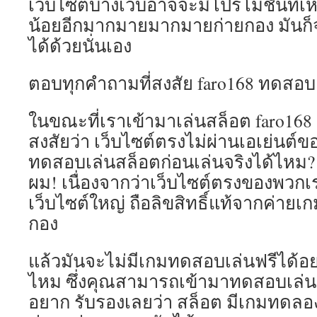
เว็บไซต์บางเว็บอาจจะมีโปรโมชั่นที่
น้อยอีกมากมายมากมายก่ายกอง มันก็จ
ได้ด้วยนั่นเอง
ตอบทุกคำถามที่สงสัย faro168 ทดสอบ
ในขณะที่เราเข้ามาเล่นสล็อต faro1
สงสัยว่า เว็บไซต์ตรงไม่ผ่านเอเย่นต์
ทดสอบเล่นสล็อตก่อนเล่นจริงได้ไหม? 
ผม! เนื่องจากว่าเว็บไซต์ตรงของพวกเร
เว็บไซต์ใหญ่ ถือลิขสิทธิ์แท้จากค่าย
กอง
แล้วมันจะไม่มีเกมทดสอบเล่นฟรีได้อย
ไหม ซึ่งคุณสามารถเข้ามาทดสอบเล่น
อยาก รับรองเลยว่า สล็อต มีเกมทดลอ