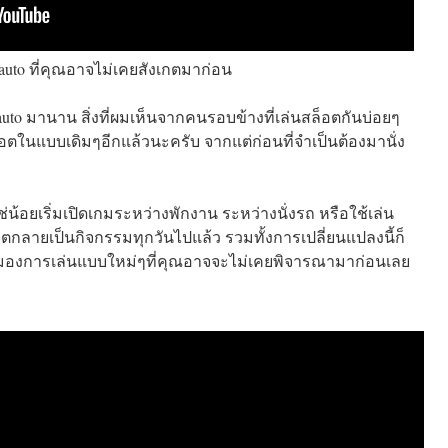
uto ที่คุณอาจไม่เคยสังเกตมาก่อน
auto มานาน สิ่งที่ผมเห็นจากคนรอบข้างที่เล่นสล็อตกันบ่อยๆ
ตในแบบเดิมๆอีกแล้วนะครับ จากแต่ก่อนที่จำเป็นต้องมานั่ง
น้อยเริ่มเปิดเกมระหว่างพักงาน ระหว่างนั่งรถ หรือใช้เล่น
อตกลายเป็นกิจกรรมทุกวันไปแล้ว รวมทั้งการเปลี่ยนแปลงนี้ก็
ุมมองการเล่นแบบใหม่ๆที่คุณอาจจะไม่เคยพิจารณามาก่อนเลย