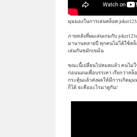
มุมมองในการเล่นสล็อต joker123a
ภายหลังที่ผมเล่นเกมกับ joker123
มานานหลายปี ทุกคนไม่ได้ใช้สล็อ
เล่นกันขมักเขม้น
ขณะนี้เปลี่ยนไปหมดแล้ว คนไม่ใช่
ก่อนนอนเพื่อบรรเทา เรียกว่าสล็
กระตุ้นแล้วส่งผลให้มีการเกิดม
ก็ได้ จะคืออะไรมาดูกัน!