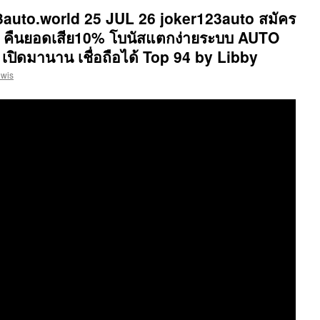
auto.world 25 JUL 26 joker123auto สมัคร
ั้น คืนยอดเสีย10% โบนัสแตกง่ายระบบ AUTO
เปิดมานาน เชื่อถือได้ Top 94 by Libby
ewis