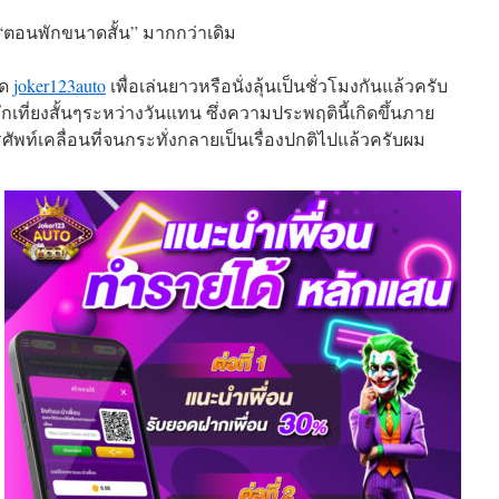
 “ตอนพักขนาดสั้น” มากกว่าเดิม
ิด
joker123auto
เพื่อเล่นยาวหรือนั่งลุ้นเป็นชั่วโมงกันแล้วครับ
เที่ยงสั้นๆระหว่างวันแทน ซึ่งความประพฤตินี้เกิดขึ้นภาย
ท์เคลื่อนที่จนกระทั่งกลายเป็นเรื่องปกติไปแล้วครับผม