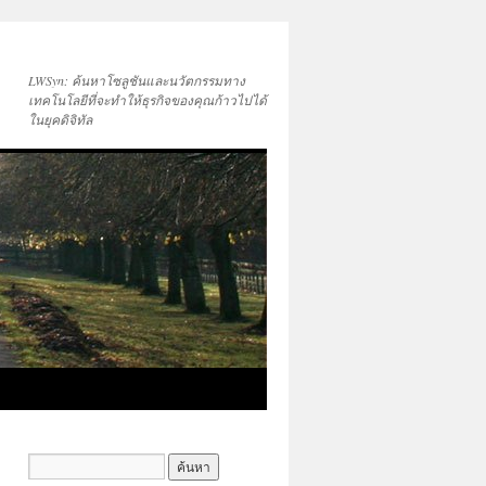
LWSyn: ค้นหาโซลูชันและนวัตกรรมทาง
เทคโนโลยีที่จะทำให้ธุรกิจของคุณก้าวไปได้
ในยุคดิจิทัล