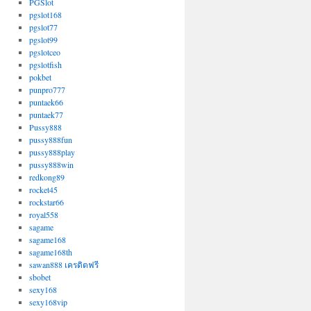
PGSlot
pgslot168
pgslot77
pgslot99
pgslotceo
pgslotfish
pokbet
punpro777
puntaek66
puntaek77
Pussy888
pussy888fun
pussy888play
pussy888win
redkong89
rocket45
rockstar66
royal558
sagame
sagame168
sagame168th
sawan888 เครดิตฟรี
sbobet
sexy168
sexy168vip