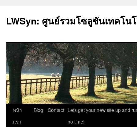
LWSyn: ศูนย์รวมโซลูชันเทคโนโ
ข้าม
หน้า
Blog
Contact
Lets get your new site up and ru
ไป
แรก
no time!
ยัง