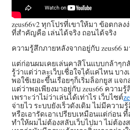
zeus66v2 ทุกโปรที่เขาให้มา ข้อตกลงง
ที่สำคัญคือ เล่นได้จริง ถอนได้จริง
ความรู้สึกภายหลังจากอยู่กับ zeus66
แต่ก่อนผมเคยเล่นคาสิโนแบบกล้าๆกลั
รู้ว่าแต่ว่าละเว็บเชื่อใจได้แค่ไหน บาง
พอใช้เยอะขึ้นเรื่อยๆก็เริ่มล็อกยูส แ
แต่ว่าพอเพียงมาอยู่กับ zeus66 ความรู
เพราะว่าไม่ว่าเล่นได้เท่าไร เว็บไซต์
z
จ่ายไว ระบบยังเร็วดังเดิม ไม่มีความรู้
หรือเอารัดเอาเปรียบเหมือนแต่ก่อน ที่ส
ทำให้ผมไม่ต้องสลับเว็บไปมา ไม่ต้อง