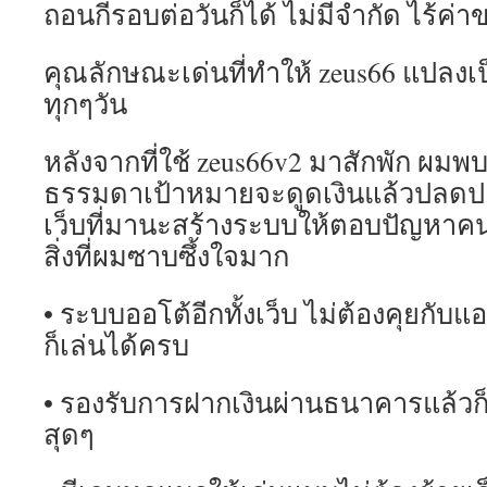
ถอนกี่รอบต่อวันก็ได้ ไม่มีจำกัด ไร้ค
คุณลักษณะเด่นที่ทำให้ zeus66 แปลงเป็
ทุกๆวัน
หลังจากที่ใช้ zeus66v2 มาสักพัก ผมพบว
ธรรมดาเป้าหมายจะดูดเงินแล้วปลดปล
เว็บที่มานะสร้างระบบให้ตอบปัญหาคนเ
สิ่งที่ผมซาบซึ้งใจมาก
• ระบบออโต้อีกทั้งเว็บ ไม่ต้องคุยกับแ
ก็เล่นได้ครบ
• รองรับการฝากเงินผ่านธนาคารแล้ว
สุดๆ