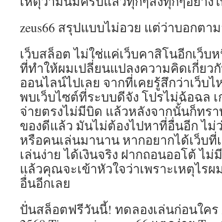
เหตุว่ามันมีครบแล้วทุกๆสิ่งทุกๆอย่างใน
zeus66 สรุปแบบไม่อวย แต่ว่าบอกตาม
เว็บสล็อต ไม่ใช่แค่เว็บคาสิโนอีกเว็บหน
ที่ทำให้ผมเปลี่ยนแปลงความคิดเกี่ยว
ออนไลน์ไปเลย จากที่เคยรู้สึกว่าเว็บไ
พบเว็บไซต์ที่ระบบดีจัง โปรไม่ฉ้อฉล
จ่ายตรงไม่มีบิด แล้วหลังจากนั้นก็ทร
ของดีแล้ว มันไม่ต้องไปหาที่อื่นอีก ไม
หรือคนเล่นมานาน หากอยากได้เว็บที่เล่
เล่นง่าย ได้เงินจริง ฝากถอนออโต้ ไม่
แล้วคุณจะเข้าหัวใจว่าเพราะเหตุไรผมถ
อื่นอีกเลย
ปั่นสล็อตฟรีวันนี้! ทดลองเล่นก่อนใคร