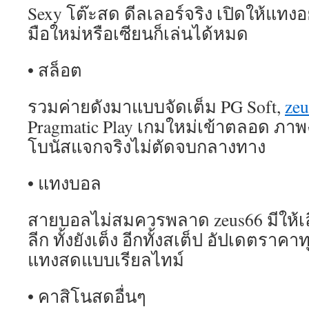
Sexy โต๊ะสด ดีลเลอร์จริง เปิดให้แทง
มือใหม่หรือเซียนก็เล่นได้หมด
• สล็อต
รวมค่ายดังมาแบบจัดเต็ม PG Soft,
ze
Pragmatic Play เกมใหม่เข้าตลอด ภาพ
โบนัสแจกจริงไม่ตัดจบกลางทาง
• แทงบอล
สายบอลไม่สมควรพลาด zeus66 มีให้เล
ลีก ทั้งยังเต็ง อีกทั้งสเต็ป อัปเดตราค
แทงสดแบบเรียลไทม์
• คาสิโนสดอื่นๆ