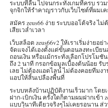
ระบบที่ลื่น ไปจนกระทั่งเกมที่ครบ รวมทั
จุกจิกให้รำคาญราวกับเว็บไซต์ที่ผมเ
สมัคร zeus66 ง่าย ระบบออโต้จริง ไม่
เสียเวล่ำเวลา
เว็บสล็อต zeus66v2 ให้เราเริ่มง่ายอย่างย
จัดแจงได้เองตั้งแต่ขั้นตอนลงทะเบีย
ถอนเงิน หรือแม้กระทั่งเลือกโปรโมชั
ถึง 2 นาที กรอกข้อมูลเบื้องต้นน้อย รั
เลย ไม่ต้องแอดไลน์ ไม่ต้องคอยทีมงาน
แอปให้สิ้นเปลืองพื้นที่
ระบบหลังบ้านปฏิบัติงานเร็วมาก โดยเ
ฝาก-เบิกเงิน ครั้งใดก็ตามผมฝากเข้า z
แบบวินาทีเดียวจริงๆไม่เคยรอนาน ส่