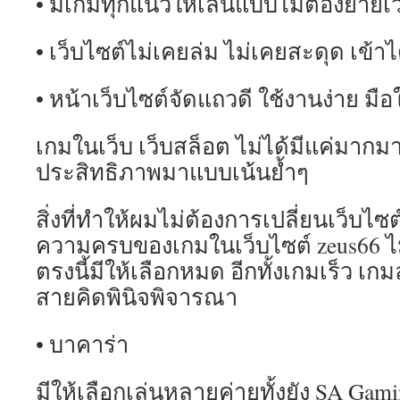
• มีเกมทุกแนวให้เล่นแบบไม่ต้องย้ายเว
• เว็บไซต์ไม่เคยล่ม ไม่เคยสะดุด เข้า
• หน้าเว็บไซต์จัดแถวดี ใช้งานง่าย มือ
เกมในเว็บ เว็บสล็อต ไม่ได้มีแค่มากมา
ประสิทธิภาพมาแบบเน้นย้ำๆ
สิ่งที่ทำให้ผมไม่ต้องการเปลี่ยนเว็บไ
ความครบของเกมในเว็บไซต์ zeus66 ไ
ตรงนี้มีให้เลือกหมด อีกทั้งเกมเร็ว เก
สายคิดพินิจพิจารณา
• บาคาร่า
มีให้เลือกเล่นหลายค่ายทั้งยัง SA Gami