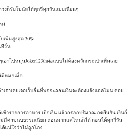
ีดวงก็รับโบนัสได้ทุกวี่ทุกวันแบบเนียนๆ
หม่
ับเพิ่มสูงสุด 30%
ทิร์น
ีๆเอาไปหมุนJoker123thต่อแบบไม่ต้องควักกระเป๋าเพิ่มเลย
ม่มีหมกเม็ด
ว่าเราเคยเจอเว็บอื่นที่พอจะถอนเงินจะต้องแจ้งแอดไม่น คอย
งแค่เข้ารายการอาหาร เบิกเงิน แล้วกรอกปริมาณ กดยืนยัน เงินก็
นไม่มีค่าขนบธรรมเนียม ถอนมากแค่ไหนก็ได้ ถอนได้ทุกวี่วัน
ด้แน่ใจว่าไม่ถูกโกง