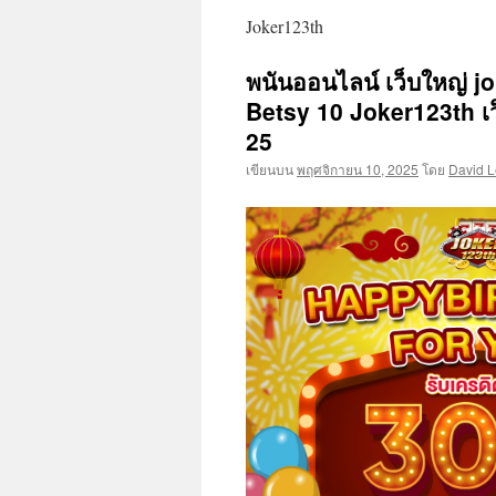
Joker123th
เนื้อหา
พนันออนไลน์ เว็บใหญ่ j
Betsy 10 Joker123th เว
25
เขียนบน
พฤศจิกายน 10, 2025
โดย
David L