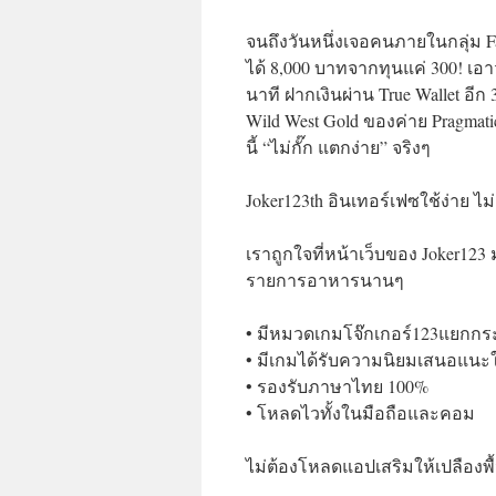
จนถึงวันหนึ่งเจอคนภายในกลุ่ม F
ได้ 8,000 บาทจากทุนแค่ 300! เอา
นาที ฝากเงินผ่าน True Wallet อี
Wild West Gold ของค่าย Pragmatic
นี้ “ไม่กั๊ก แตกง่าย” จริงๆ
Joker123th อินเทอร์เฟซใช้ง่าย 
เราถูกใจที่หน้าเว็บของ Joker123 
รายการอาหารนานๆ
• มีหมวดเกมโจ๊กเกอร์123แยกกร
• มีเกมได้รับความนิยมเสนอแนะใ
• รองรับภาษาไทย 100%
• โหลดไวทั้งในมือถือและคอม
ไม่ต้องโหลดแอปเสริมให้เปลืองพื้นท