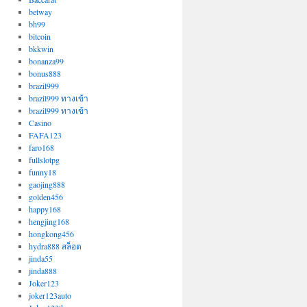
betway
bh99
bitcoin
bkkwin
bonanza99
bonus888
brazil999
brazil999 ทางเข้า
brazil999 ทางเข้า
Casino
FAFA123
faro168
fullslotpg
funny18
gaojing888
golden456
happy168
hengjing168
hongkong456
hydra888 สล็อต
jinda55
jinda888
Joker123
joker123auto