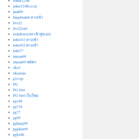
Joker123th
joker123th.co.in
juad69
kingdom66 ทางเข้า
live22
live22slot
lockdown168 เข้าสู่ระบบ
lotto432 ทางเข้า
lotto432 ทางเข้า
lotto77
macau69
macau69 สมัคร
okc4
okcasino
p2vvip
PG
PG Slot
PG Slot เว็บใหม่
pg168
pg718
pg77
pg99
pgheng99
pgjoker69
pgk44b