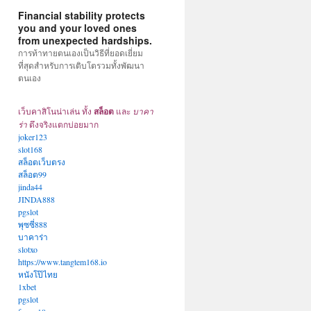
Financial stability protects
you and your loved ones
from unexpected hardships.
การท้าทายตนเองเป็นวิธีที่ยอดเยี่ยม
ที่สุดสำหรับการเติบโตรวมทั้งพัฒนา
ตนเอง
เว็บคาสิโนน่าเล่น ทั้ง
สล็อต
และ
บาคา
ร่า
ตึงจริงแตกบ่อยมาก
joker123
slot168
สล็อตเว็บตรง
สล็อต99
jinda44
JINDA888
pgslot
พุซซี่888
บาคาร่า
slotxo
https://www.tangtem168.io
หนังโป๊ไทย
1xbet
pgslot