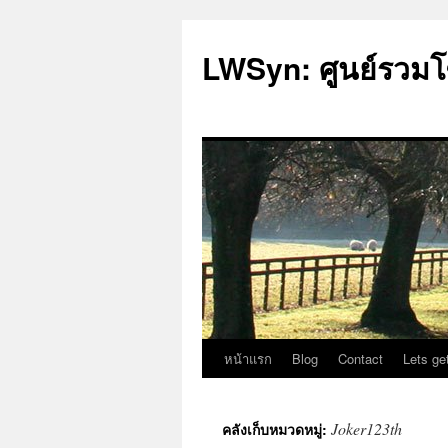
LWSyn: ศูนย์รวมโ
หน้าแรก
Blog
Contact
Lets ge
ข้าม
ไป
Joker123th
คลังเก็บหมวดหมู่:
ยัง