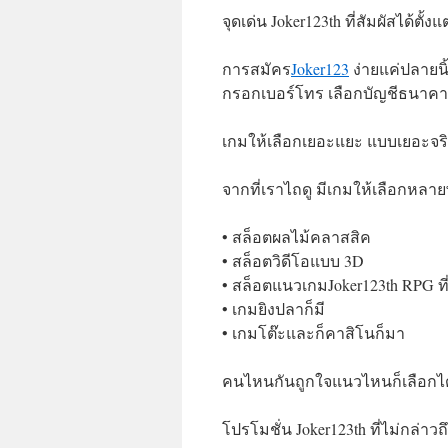
จุดเด่น Joker123th ที่สัมผัสได้ตั้งแ
การสมัคร
Joker123
ง่ายแค่ปลายนิ้
กรอกเบอร์โทร เลือกบัญชีธนาคารห
เกมให้เลือกเยอะแยะ แบบเยอะจริ
จากที่เราไถดู มีเกมให้เลือกหล
• สล็อตผลไม้คลาสสิค
• สล็อตวิดีโอแบบ 3D
• สล็อตแนวเกมJoker123th RPG ที่
• เกมยิงปลาก็มี
• เกมโต๊ะและก็คาสิโนก็มา
คนไหนกันถูกใจแนวไหนก็เลือกได้
โปรโมชั่น Joker123th ที่ไม่กล่าวถึ