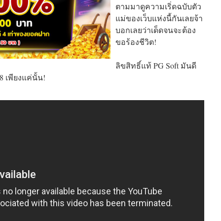
ตามมาดูความเริ่ดฉบับตัว
แม่ของเว็บแห่งนี้กันเลยจ้า
บอกเลยว่าเด็ดจนจะต้อง
ขอร้องชีวิต!
ลิขสิทธิ์แท้ PG Soft มันดี
 เพียงแค่นั้น!