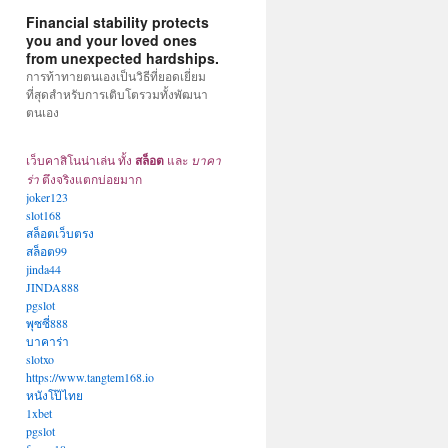
Financial stability protects
you and your loved ones
from unexpected hardships.
การท้าทายตนเองเป็นวิธีที่ยอดเยี่ยม
ที่สุดสำหรับการเติบโตรวมทั้งพัฒนา
ตนเอง
เว็บคาสิโนน่าเล่น ทั้ง
สล็อต
และ
บาคา
ร่า
ตึงจริงแตกบ่อยมาก
joker123
slot168
สล็อตเว็บตรง
สล็อต99
jinda44
JINDA888
pgslot
พุซซี่888
บาคาร่า
slotxo
https://www.tangtem168.io
หนังโป๊ไทย
1xbet
pgslot