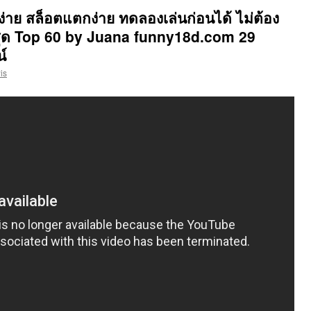
ง่าย สล็อตแตกง่าย ทดลองเล่นก่อนได้ ไม่ต้อง
าสุด Top 60 by Juana funny18d.com 29
์
is