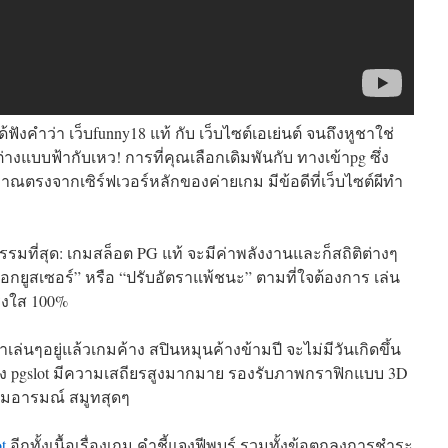
ังคำว่า เว็บfunny18 แท้ กับ เว็บไซต์เอเย่นต์ จนถึงหูชาใช่
งแบบฟ้ากับเหว! การที่คุณเลือกเดิมพันกับ ทางเข้าpg ซึ่ง
าณตรงจากเซิร์ฟเวอร์หลักของค่ายเกม มีข้อดีที่เว็บไซต์ผีทำ
ธรรมที่สุด: เกมสล็อต PG แท้ จะมีค่าพลังงานและก็สถิติต่างๆ
กยูสเซอร์” หรือ “ปรับอัตราแพ้ชนะ” ตามที่ใจต้องการ เล่น
่งใส 100%
าเล่นๆอยู่แล้วเกมค้าง สปินหมุนค้างข้ามปี จะไม่มีวันเกิดขึ้น
กของ pgslot มีความเสถียรสูงมากมาย รองรับภาพกราฟิกแบบ 3D
็มอารมณ์ สมูทสุดๆ
t
อีกทั้งเนื้อเรื่องเกม คำชี้แจงฟีพบร์ รวมทั้งข้อตกลงการชำระ