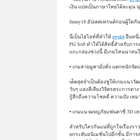
เงิน แปลเป็นภาษาไทยได้ละมุน นุ
funny18 อัปเดตเทรนด์ก่อนผู้ใดกั
นี่เป็นไฮไลท์ที่ทำให้
pgslot
ยืนหนึ
PG Soft ทำให้ได้สิทธิ์สำหรับการล
แกะกล่องช่วงนี้ มีเกมไหนน่าสนใ
• เกมสายมูพามั่งคั่ง แตกหนักจัดเ
เด็ดสุดจำเป็นต้องชูให้เกมแนววั
วับๆ แสงสีเสียงวิจิตรตระการตางานส
รู้สึกถึงความโชคดี ความปัง เหม
• เกมแนวผจญภัยแฟนตาซี 3D เหม
สำหรับใครกันแน่ที่ถูกใจเรื่องร
ยกระดับอนิเมชั่นไปอีกขั้น มีการ