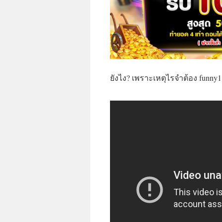
ยังไง? เพราะเหตุไรจำต้อง funny18