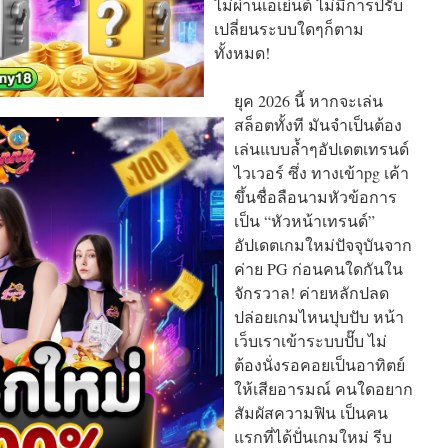
ไม่ผ่านเอเย่นต์ ไม่มีการปรับ
เปลี่ยนระบบใดๆก็ตาม
ทั้งหมด!
ยุค 2026 นี้ หากจะเล่น
สล็อตทั้งที มันจำเป็นต้อง
เล่นแบบล้ำๆอัปเดตเทรนด์
ไวเวอร์ ซึ่ง ทางเข้าpg เค้า
ขึ้นชื่อลือนามหัวข้อการ
เป็น “หัวหน้าเทรนด์”
อัปเดตเกมใหม่ปัจจุบันจาก
ค่าย PG ก่อนคนใดกันใน
จักรวาล! ค่ายหลักปลด
ปล่อยเกมไหนปุบปับ หน้า
เว็บเราเข้าระบบปั๊บ ไม่
ต้องนั่งรอคอยเป็นอาทิตย์
ให้เสียอารมณ์ คนใดอยาก
สัมผัสความฟิน เป็นคน
แรกที่ได้ปั่นเกมใหม่ รีบ