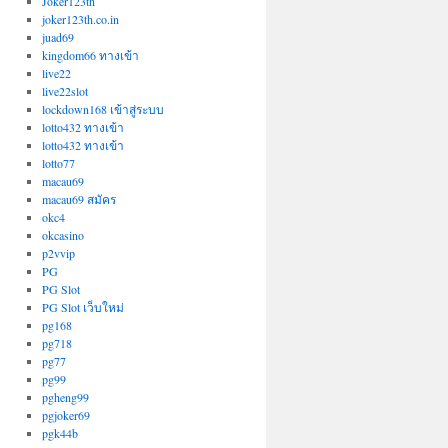
Joker123th
joker123th.co.in
juad69
kingdom66 ทางเข้า
live22
live22slot
lockdown168 เข้าสู่ระบบ
lotto432 ทางเข้า
lotto432 ทางเข้า
lotto77
macau69
macau69 สมัคร
okc4
okcasino
p2vvip
PG
PG Slot
PG Slot เว็บใหม่
pg168
pg718
pg77
pg99
pgheng99
pgjoker69
pgk44b