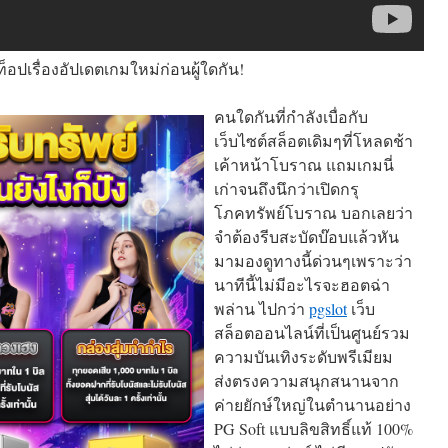
ท็อปเรื่องอัปเดตเกมใหม่ก่อนผู้ใดกัน!
คนใดกันที่กำลังเบื่อกับ
เว็บไซต์สล็อตเดิมๆที่โหลดช้า
เค้าหน้าโบราณ แถมเกมนี่
เก่าจนถึงนึกว่าเปิดกรุ
โภคทรัพย์โบราณ บอกเลยว่า
จำต้องรีบสะบัดบ๊อบแล้วหัน
มามองดูทางนี้ด่วนๆเพราะว่า
นาทีนี้ไม่มีอะไรจะฮอตฉ่า
พล่าน ไปกว่า
pgslot
เว็บ
สล็อตออนไลน์ที่เป็นศูนย์รวม
ความบันเทิงระดับพรีเมียม
ส่งตรงความสนุกสนานจาก
ค่ายยักษ์ใหญ่ในตำนานอย่าง
PG Soft แบบลิขสิทธิ์แท้ 100%