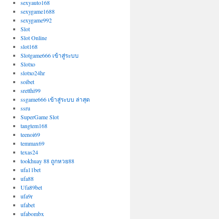
sexyauto168
sexygame1688
sexygame992
Slot
Slot Online
slot168
Slotgame666 เข้าสู่ระบบ
Slotxo
slotxo24hr
soibet
sretthi99
ssgame666 เข้าสู่ระบบ ล่าสุด
ssru
SuperGame Slot
tangtem168
teenoi69
temmax69
texas24
tookhuay 88 ถูกหวย88
ufa11bet
ufa88
Ufa89bet
ufa9r
ufabet
ufabombx