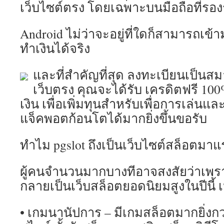
เว็บไซต์ตรง โดยเฉพาะบนมือถือที่รองรับ
Android ไม่ว่าจะอยู่ที่ใดก็สามารถเข
ทำเงินได้จริง
และที่สำคัญที่สุด ลงทะเบียนเป็นสมาช
เว็บตรง คุณจะได้รับ เครดิตฟรี 100%
เงิน เพื่อเพิ่มทุนสำหรับเพื่อการเล่นแ
แจ็คพอตก้อนโตได้มากยิ่งขึ้นขอรับ
ทำไม pgslot ถึงเป็นเว็บไซต์สล็อตมาแ
ผู้คนจำนวนมากบางทีอาจสงสัยว่าเพราะ
กลายเป็นเว็บสล็อตยอดนิยมสูงในปีนี้ เ
• เกมนานัปการ – มีเกมสล็อตมากยิ่งกว