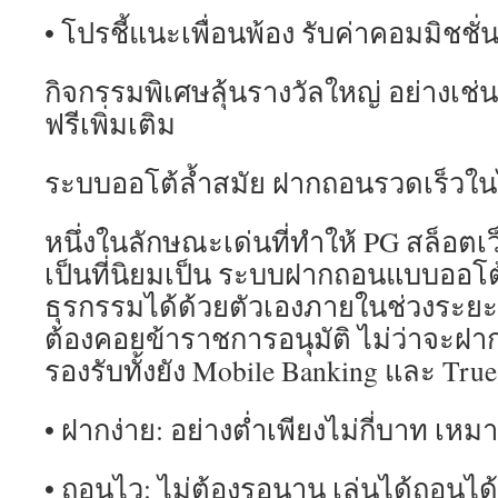
• โปรชี้แนะเพื่อนพ้อง รับค่าคอมมิชชั่
กิจกรรมพิเศษลุ้นรางวัลใหญ่ อย่างเช่น
ฟรีเพิ่มเติม
ระบบออโต้ล้ำสมัย ฝากถอนรวดเร็วในไม
หนึ่งในลักษณะเด่นที่ทำให้ PG สล็อต
เป็นที่นิยมเป็น ระบบฝากถอนแบบออโต้
ธุรกรรมได้ด้วยตัวเองภายในช่วงระยะเว
ต้องคอยข้าราชการอนุมัติ ไม่ว่าจะฝา
รองรับทั้งยัง Mobile Banking และ True
• ฝากง่าย: อย่างต่ำเพียงไม่กี่บาท เหม
• ถอนไว: ไม่ต้องรอนาน เล่นได้ถอนได