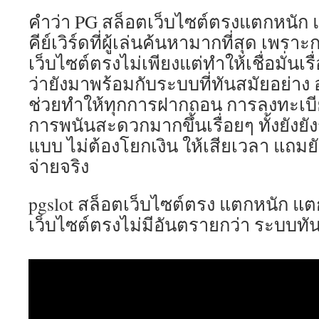
คำว่า PG สล็อตเว็บไซต์ตรงแตกหนัก แ
คีย์เวิร์ดที่ผู้เล่นค้นหามากที่สุด เพรา
เว็บไซต์ตรงไม่เพียงแต่ทำให้เชื่อมั่นเ
ว่ายังมาพร้อมกับระบบที่ทันสมัยอย่าง อ
ช่วยทำให้ทุกการฝากถอน การลงทะเบีย
การพนันสะดวกมากขึ้นเรื่อยๆ ทั้งยังยั
แบบ ไม่ต้องโยกเงิน ให้เสียเวลา แถมยั
จ่ายจริง
pgslot สล็อตเว็บไซต์ตรง แตกหนัก แ
เว็บไซต์ตรงไม่มีอันตรายกว่า ระบบทัน