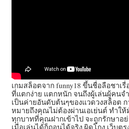
เกมสล็อตจาก funny18 ขึ้นชื่อลือชาเ
ที่แตกง่าย แตกหนัก จนถึงผู้เล่นผู้ค
เป็นค่ายอันดับต้นๆของแวดวงสล็อต กา
หมายถึงคุณไม่ต้องผ่านเอเย่นต์ ทำให้มั
ทุกบาทที่คุณฝากเข้าไป จะถูกรักษาอย
เมื่อเล่นได้ก็ถอนได้จริง ผิดโกง เว็บต