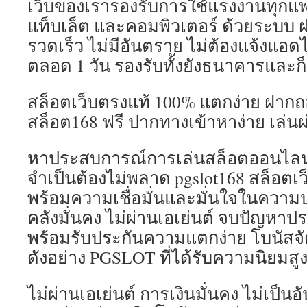
เว็บของเรารองรับการใช้แรงงานทุกแพล
แท็บเล็ต และคอมพิวเตอร์ ด้วยระบบ ฝา
รวดเร็ว ไม่มีอันตราย ไม่ต้องแจ้งแอ
ตลอด 1 วัน รองรับทั้งยังธนาคารและก
สล็อตเว็บตรงแท้ 100% แตกง่าย ฝากถ
สล็อต168 ฟรี ปากทางเข้าหาง่าย เล่นผ
หาประสบการณ์การเล่นสล็อตออนไลน์ท
จำเป็นต้องไม่พลาด pgslot168 สล็อตเว
พร้อมความเชื่อมั่นและมั่นใจในควา
คลังมั่นคง ไม่ผ่านเอเย่นต์ จบปัญหา
พร้อมรับประกันความแตกง่าย โบนัสจั
ดังอย่าง PGSLOT ที่ได้รับความนิยมสูง
ไม่ผ่านเอเย่นต์ การเงินมั่นคง ไม่เป็น