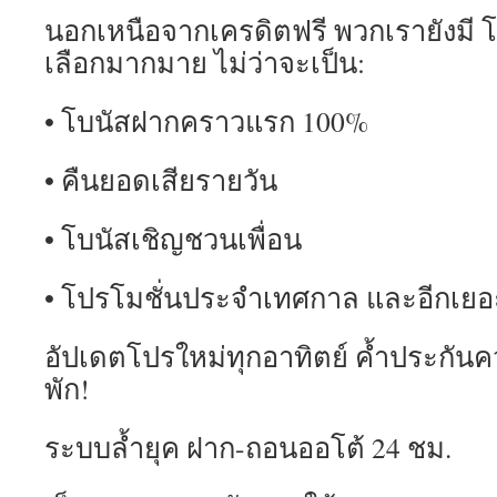
นอกเหนือจากเครดิตฟรี พวกเรายังมี โ
เลือกมากมาย ไม่ว่าจะเป็น:
• โบนัสฝากคราวแรก 100%
• คืนยอดเสียรายวัน
• โบนัสเชิญชวนเพื่อน
• โปรโมชั่นประจำเทศกาล และอีกเย
อัปเดตโปรใหม่ทุกอาทิตย์ ค้ำประกัน
พัก!
ระบบล้ำยุค ฝาก-ถอนออโต้ 24 ชม.