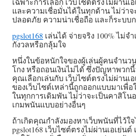
เฉพาะการเลือก เว็บไซต์ตรงไม่ผ่านเอเย
และความเชื่อมั่นได้ในทุกด้าน ไม่ว่า
ปลอดภัย ความน่าเชื่อถือ และก็ระบบกา
pgslot168
เล่นได้ จ่ายจริง 100% ไม่จำ
กังวลหรือกลุ้มใจ
หนึ่งในข้อหนักใจของผู้เล่นผู้คนจำน
โกง หรือถอนเงินไม่ได้ ซึ่งปัญหาพวกนี้จ
คุณเลือกเล่นกับ เว็บไซต์ตรงไม่ผ่านเอ
ของเว็บไซต์เหล่านี้ถูกออกแบบมาเพื่อให้ผ
ในทุกการเดิมพัน ไม่ว่าจะเป็นคาสิโน
เกมพนันแบบอย่างอื่นๆ
ถ้าเกิดคุณกำลังมองหาเว็บพนันที่ไว้ใ
pgslot168 เว็บไซต์ตรงไม่ผ่านเอเย่นต์