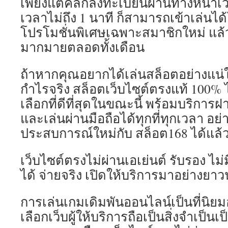
เพียงแต่คลิกลงทะเบียนผ่านทางหน้าเว
เวลาไม่ถึง 1 นาที ก็สามารถเข้าเล่นได
โปรโมชั่นพิเศษเฉพาะสมาชิกใหม่ แล้ว
มากมายตลอดทั้งเดือน
ถ้าหากคุณอยากได้เล่นสล็อตอย่างแน่ใ
กำไรจริง สล็อตเว็บไซต์ตรงแท้ 100% ไม
เลือกที่ดีที่สุดในขณะนี้ พร้อมบริกา
และเล่นผ่านมือถือได้ทุกที่ทุกเวลา อย่
ประสบการณ์ใหม่กับ สล็อต168 ได้แล้วว
เว็บไซต์ตรงไม่ผ่านเอเย่นต์ รับรอง ไม่
ได้ จ่ายจริง เปิดให้บริการมาอย่างยา
การเล่นเกมเดิมพันออนไลน์เป็นที่นิย
เลือกเว็บผู้ให้บริการถือเป็นสิ่งจำเป็น