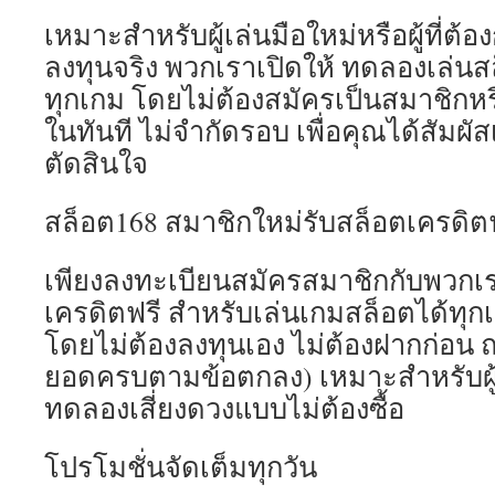
เหมาะสำหรับผู้เล่นมือใหม่หรือผู้ที่
ลงทุนจริง พวกเราเปิดให้ ทดลองเล่นส
ทุกเกม โดยไม่ต้องสมัครเป็นสมาชิกหรือ
ในทันที ไม่จำกัดรอบ เพื่อคุณได้สัมผัส
ตัดสินใจ
สล็อต168 สมาชิกใหม่รับสล็อตเครดิตฟ
เพียงลงทะเบียนสมัครสมาชิกกับพวกเรา
เครดิตฟรี สำหรับเล่นเกมสล็อตได้ทุกเก
โดยไม่ต้องลงทุนเอง ไม่ต้องฝากก่อน ถอ
ยอดครบตามข้อตกลง) เหมาะสำหรับผู้เ
ทดลองเสี่ยงดวงแบบไม่ต้องซื้อ
โปรโมชั่นจัดเต็มทุกวัน