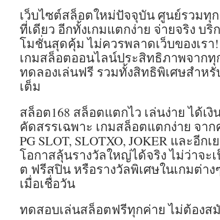
เว็บไซต์สล็อตใหม่ปัจจุบัน ศูนย์รวม
ที่เดียว อีกทั้งเกมแตกง่าย จ่ายจริง บ
โมชั่นสุดคุ้ม ไม่ควรพลาดเว็บของเรา!
เกมสล็อตออนไลน์ประสิทธิภาพจากทุก
ทดลองเล่นฟรี รวมทั้งสิทธิพิเศษสำหร
เต็ม
สล็อต168 สล็อตแตกไว เล่นง่าย ได้เงิ
คัดสรรเฉพาะ เกมสล็อตแตกง่าย จากค่าย
PG SLOT, SLOTXO, JOKER และอีกเยอะม
โอกาสลุ้นรางวัลใหญ่ได้จริง ไม่ว่าจะ
ต ฟรีสปิน หรือรางวัลพิเศษในเกมต่างๆท
เมื่อเชื่อวัน
ทดสอบเล่นสล็อตฟรีทุกค่าย ไม่ต้องสม