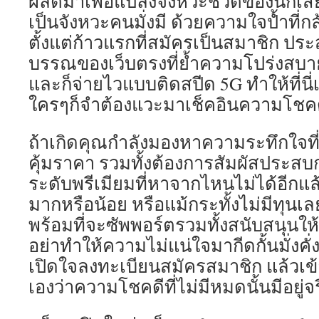
ผลิตมาเพื่อแปลงจังหวะชีวิตของนักเส
เป็นจังหวะคนมั่งมี ด้วยความใจป้ำที่ก
ตั้งแต่ก้าวแรกที่สมัครเป็นสมาชิก 
บรรณของเว็บตรงที่ย้ำความโปร่งสบาย
และก็จ่ายไวแบบติดสปีด 5G ทำให้ที่นี่เ
ใครๆก็จำต้องแวะมาเช็คอินความโชค
ถ้าเกิดคุณกำลังมองหาความระทึกใจท
คุ้มราคา รวมทั้งต้องการสัมผัสประส
ระดับพรีเมียมที่หาจากไหนไม่ได้อีกแล้
มากหรือน้อย หรือแม้กระทั้งไม่มีทุนเ
พร้อมที่จะซัพพอร์ตรวมทั้งสนับสนุนให
อย่าทำให้ความไม่แน่ใจมากีดกั้นมั่งคั
เปิดใจลงทะเบียนสมัครสมาชิก แล้วเข้
เองว่าความโชคดีที่ไม่มีหมดนั้นมีอยู่จร