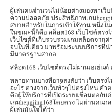
ผู้เล่นคนจำนวนไม่น้อยต่างมองหาเว็บที่
ความปลอดภัย ประสิทธิภาพเกมhengj
สบายสำหรับในการเข้าใช้งาน หนึ่งในตั
ในขณะนี้ก็คือ สล็อต168 เว็บไซต์ตรงไม
เว็บไซต์ที่เก็บรวบรวมเกมสล็อตจากค่
จบในที่เดียว มาพร้อมระบบบริการที่นำ
มีมาตรฐานสากล
สล็อต168 เว็บไซต์ตรงไม่ผ่านเอเย่นต์ เ
หลายท่านบางทีอาจสงสัยว่า เว็บตรงไม่
อะไร ต่างจากเว็บทั่วๆไปตรงไหน คำตอ
คือผู้ให้บริการที่เปิดระบบเชื่อมต่อกับค
เกมhengjing168โดยตรง ไม่ผ่านคนกลา
ผู้เล่นมั่นใจได้ว่า