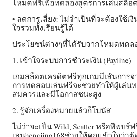
โหมดฟรีเพื่อทดลองสูตรการเล่นสล็อ
• ลดการเสี่ยง: ไม่จำเป็นที่จะต้องใช้เง
ใจรวมทั้งเรียนรู้ได้
ประโยชน์ต่างๆที่ได้รับจากโหมดทดลอ
1. เข้าใจระบบการชำระเงิน (Payline)
เกมสล็อตเครดิตฟรีทุกเกมมีเส้นการจ่าย
การทดสอบเล่นฟรีจะช่วยทำให้ผู้เล่น
สมควรและมีโอกาสชนะสูง
2. รู้จักเครื่องหมายแล้วก็โบนัส
ไม่ว่าจะเป็น Wild, Scatter หรือฟีพบร
เล่นhengjing168ช่วยให้คุณเข้าใจว่าต้