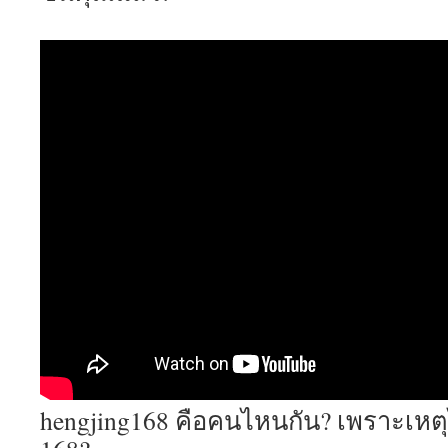
hengjing168 คือคนไหนกัน? เพราะเหต