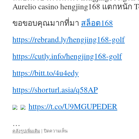
Aurelio casino hengjing168 แตกหนัก T
ขอขอบคุณมากที่มา
สล็อต168
https://rebrand.ly/hengjing168-golf
https://cutly.info/hengjing168-golf
https://bitt.to/4u4edy
https://shorturl.asia/q58AP
https://t.co/U9MGUPEDER
…
บน
คลังรูปเพิ่มเติม
|
ปิดความเห็น
เว็บ