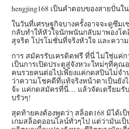
hengjing168 เป็นคำตอบของสายปั่นใน
ในวันที่เศรษฐกิจบางครั้งอาจจะดูซึมเซ
กลับทำให้หัวใจนักพนันกลับมาพองโตอีก
สุจริต โปรโมชั่นที่จริงหัวใจ และความสน
การ สมัครรับเครดิตฟรี ที่นี่ ไม่ใช่แค่
เป็นการเปิดประตูสู่จังหวะใหม่ๆที่คุณ
คนรวยคนต่อไปเพียงแค่กดสปินไม่จำนวนก
ว่าความโชคดีที่แท้จริงหน้าตาเป็นยัง
จ้ะ แค่กดสมัครที่นี่… แล้วจัดเตรียมรั
บรัวๆ!
สุดท้ายคงต้องพูดว่า สล็อต168 มิได้เ
เกมสล็อตออนไลน์ทั่วๆไป แต่ว่ามันเป็นพื้