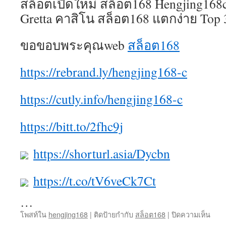
สล็อตเปิดใหม่ สล็อต168 Hengjing168c
Gretta คาสิโน สล็อต168 แตกง่าย Top 
ขอขอบพระคุณweb
สล็อต168
https://rebrand.ly/hengjing168-c
https://cutly.info/hengjing168-c
https://bitt.to/2fhc9j
https://shorturl.asia/Dycbn
https://t.co/tV6veCk7Ct
…
บน
โพสท์ใน
hengjing168
|
ติดป้ายกำกับ
สล็อต168
|
ปิดความเห็น
Heng