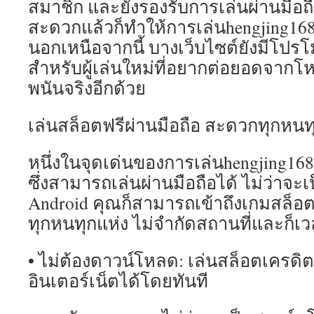
สมาชิก และยังรองรับการเล่นผ่านมือถือ
สะดวกแล้วก็ทำให้การเล่นhengjing168เป็
นอกเหนือจากนี้ บางเว็บไซต์ยังมีโปรโ
สำหรับผู้เล่นใหม่ที่อยากต่อยอดจาก
พนันจริงอีกด้วย
เล่นสล็อตฟรีผ่านมือถือ สะดวกทุกหนท
หนึ่งในจุดเด่นของการเล่นhengjing
ซึ่งสามารถเล่นผ่านมือถือได้ ไม่ว่าจะ
Android คุณก็สามารถเข้าถึงเกมสล็อต
ทุกหนทุกแห่ง ไม่จำกัดสถานที่และก็เ
• ไม่ต้องดาวน์โหลด: เล่นสล็อตเครดิ
อินเตอร์เน็ตได้โดยทันที