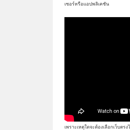
เซอร์หรือแอปพลิเคชัน
เพราะเหตุใดจะต้องเลือกเว็บตรงไม