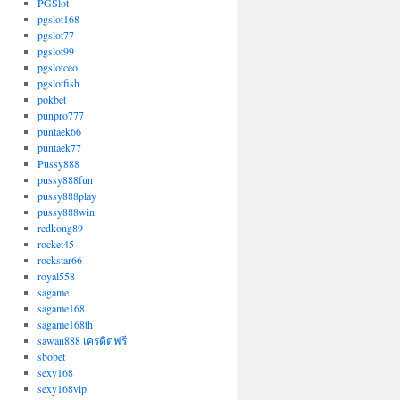
PGSlot
pgslot168
pgslot77
pgslot99
pgslotceo
pgslotfish
pokbet
punpro777
puntaek66
puntaek77
Pussy888
pussy888fun
pussy888play
pussy888win
redkong89
rocket45
rockstar66
royal558
sagame
sagame168
sagame168th
sawan888 เครดิตฟรี
sbobet
sexy168
sexy168vip