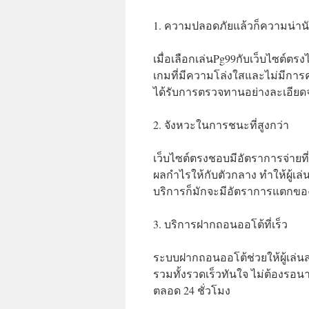
1. ความปลอดภัยแล้วก็ความน่านั
เมื่อเลือกเล่นPg99กับเว็บไซต์ตรงไ
เกมที่มีความโล่งใสและไม่มีการค
ได้รับการตรวจทานอย่างละเอียดจ
2. จังหวะในการชนะที่สูงกว่า
เว็บไซต์ตรงชอบมีอัตราการจ่ายที่ด
ผลกำไรให้กับตัวกลาง ทำให้ผู้เล่น
บริการก็มักจะมีอัตราการแตกของร
3. บริการฝากถอนออโต้ที่เร็ว
ระบบฝากถอนออโต้ช่วยให้ผู้เล่น
รวมทั้งรวดเร็วทันใจ ไม่ต้องรอ
ตลอด 24 ชั่วโมง