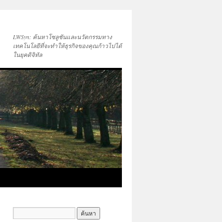
LWSyn: ค้นหาโซลูชันและนวัตกรรมทาง
เทคโนโลยีที่จะทำให้ธุรกิจของคุณก้าวไปได้
ในยุคดิจิทัล