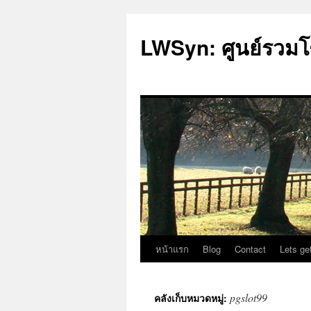
LWSyn: ศูนย์รวมโ
หน้าแรก
Blog
Contact
Lets ge
ข้าม
ไป
pgslot99
คลังเก็บหมวดหมู่:
ยัง