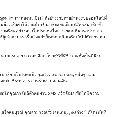
ต pg99 สามารถลงทะเบียนได้อย่างง่ายดายผ่านระบบออนไลน์ที่
้องเสียค่าใช้จ่ายสำหรับการลงทะเบียนสมัครสมาชิก ซึ่ง
g99ยอดนิยมอย่างมากในประเทศไทย ด้วยเกมที่นานาประการ
ผู้เล่นสามารถรื้นเริงแล้วก็เพลิดเพลินเจริญใจไปกับการเล่น
 – ตอนแรกเลย ควรจะเลือกเว็บpg99ที่มีชื่อรวมทั้งเป็นที่นิยม
จากเลือกเว็บไซต์แล้ว คุณจึงควรกรอกข้อมูลพื้นฐาน ยก
ท์, และบัญชีธนาคาร สำหรับฝาก-ถอนเงิน
อให้คุณการันตีตัวตนผ่าน SMS หรืออีเมลเพื่อให้มีความ
ัครเสร็จสมบูรณ์ คุณสามารถเริ่มเล่นเกมpgslotต่างๆได้โดยทันที