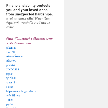
Financial stability protects
you and your loved ones
from unexpected hardships.
การท้าทายตนเองเป็นวิธีที่ยอดเยี่ยม
ที่สุดสำหรับการเติบโตรวมทั้งพัฒนา
ตนเอง
เว็บคาสิโนน่าเล่น ทั้ง
สล็อต
และ
บาคา
ร่า
ตึงจริงแตกบ่อยมาก
joker123
slot168
สล็อตเว็บตรง
สล็อต99
jinda44
JINDA888
pgslot
พุซซี่888
บาคาร่า
slotxo
https://www.tangtem168.io
หนังโป๊ไทย
1xbet
pgslot