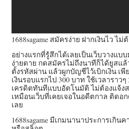
1688sagame สมัครง่าย ฝากเงินไว ไม่ต้
อย่างแรกที่รู้สึกได้เลยเป็นเว็บวางแ
ง่ายดาย กดสมัครไม่ถึงนาทีก็ได้ยูสแล้
ตั้งรหัสผ่าน แล้วผูกบัญชีไว้เบิกเงิน เ
เงินรอบแรกไป 300 บาท ใช้เวลาราวๆ 2 
เครดิตทันทีแบบอัตโนมัติ ไม่ต้องแจ้
เหมือนเว็บที่เคยเจอในอดีตกาล ติดอกติ
เลย
1688sagame มีเกมนานาประการเกินคาด
หรือสล็อต