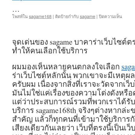
…
บน
โพสท์ใน
sagame168
|
ติดป้ายกำกับ
sagame
|
ปิดความเห็น
casino
online
sagam
จุดเด่นของ sagame บาคาร่าเว็บไซต์ตรงไ
บา
คา
ทำให้คนเลือกใช้บริการ
ร่า
เว็บ
ตรง
ผมมองเห็นหลายคนตกลงใจเลือก
sag
อันดับ
ร่าเว็บไซต์หลักนั้น พวกเขาจะมีเหตุผลอ
1
ครับผม เนื่องจากสิ่งที่เราจะวัดจากเว็บ
ของ
คน
มันไม่ใช่แค่เรื่องของความโด่งดังหรื
อยาก
แต่ว่าประสบการณ์รวมที่พวกเราได้รับ
รวย
ไว
บริการ sagame168th จริงๆต่างหากล่ะข
เล่น
สำคัญ แล้วก็ทุกคนที่เข้ามาใช้บริการ
ง่าย
แตก
เสียงเดียวกันเลยว่า เว็บที่ตรงนี้เป็นเว
จริง