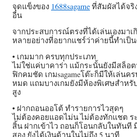
จุดแข็งของ
1688sagame
ที่สัมผัสได้จริง
อื่น
จากประสบการณ์ตรงที่ได้เล่นเองมาเกิน
หลายอย่างที่อยากแชร์ว่าค่ายนี้ทำเป็นด
• เกมมาก ครบทุกประเภท
ไม่ใช่แค่บาคาร่า แม้กระนั้นยังมีสล็
ฟิกคมชัด เกมsagameโต๊ะก็มีให้เล่นค
หมด แถมบางเกมยังมีห้องพิเศษสำหรับ
สูง
• ฝากถอนออโต้ ทำรายการไวสุดๆ
ไม่ต้องคอยแอดไม่น ไม่ต้องทักแชต ร
สิ้น ฝากเข้าไว ถอนก็โอนกลับในทันที ม
สอง ยังได้เงินด้านในไม่ถึง 5 นาที