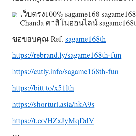
เว็บตรง100% sagame168 sagame168t
Chanda คาสิโนออนไลน์ sagame168th
ขอขอบคุณ Ref.
sagame168th
https://rebrand.ly/sagame168th-fun
https://cutly.info/sagame168th-fun
https://bitt.to/x51lth
https://shorturl.asia/hkA9s
https://t.co/HZxJyMqDdV
…