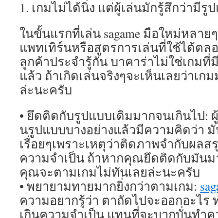
1. เกมไม่ได้นิ่ง แต่ผู้เล่นมักรู้สึกว่าม
ในขั้นแรกที่เล่น sagame มือใหม่หล
แพทเทิร์นหรือสูตรการเล่นที่ใช้ได้ตลอ
ลูกค้าประจำรู้กัน บาคาร่าไม่ใช่เกมที่
แล้ว ถ้าเกิดเล่นจริงๆจะเห็นเลยว่าเกม
ล่ะนะครับ
• ยึดติดกับรูปแบบเดิมมากจนเกินไป: ผู
นรูปแบบบางอย่างแล้วมีความคิดว่า มั
เรื่อยๆเพราะเหตุว่าติดภาพจำกับผลสร
ความจำเป็น ถ้าหากคุณยึดติดกับมัน
คุณจะตามเกมไม่ทันเลยล่ะนะครับ
• พยายามทายมากยิ่งกว่าตามเกม:
sa
ความอยากรู้ว่า ตาถัดไปจะออกอะไร ท
เกินความจำเป็น แทนที่จะบากบั่นทำค