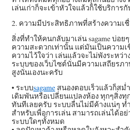
เล่นเก่าก็จะเข้าหัวใจแล้วก็ใช้บริการ
2. ความมีประสิทธิภาพที่สร้างความเชื่
สิ่งที่ทำให้คนกลับมาเล่น sagame บ่อยๆน
ความสะดวกเท่านั้น แต่มันเป็นความเชื
ความไว้ใจว่า เล่นแล้วจะไม่พังระหว่
ระบบของเว็บไซต์นั่นมีความเสถียรภาพ
สูงนั่นเองนะครับ
• ระบบ
sagame
สนองตอบเร็วแล้วก็สม่ำ
เดิมพันหรือเปลี่ยนแปลงห้อง ทุกๆสิ่งทุ
ทันทีเลยครับ ระบบลื่นไม่มีค้างแน่ๆ ท
สำหรับเพื่อการเล่น สามารถเล่นได้อย่า
ระบบใดๆทั้งหมด
• ลดปัญหาค้างหรือหลุดในจังหวะสำค