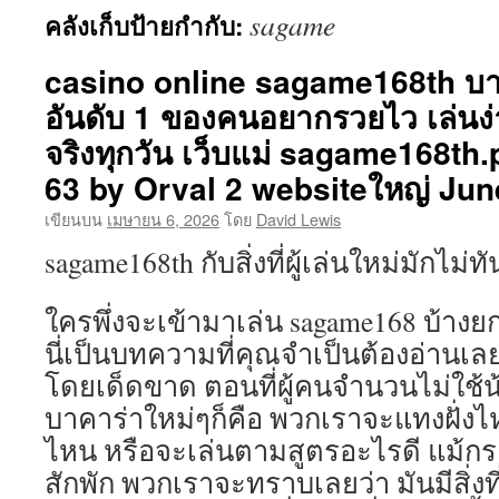
sagame
คลังเก็บป้ายกำกับ:
เนื้อหา
casino online sagame168th บา
อันดับ 1 ของคนอยากรวยไว เล่นง่า
จริงทุกวัน เว็บแม่ sagame168th.
63 by Orval 2 websiteใหญ่ Jun
เขียนบน
เมษายน 6, 2026
โดย
David Lewis
sagame168th กับสิ่งที่ผู้เล่นใหม่มักไม่ท
ใครพึ่งจะเข้ามาเล่น sagame168 บ้างย
นี่เป็นบทความที่คุณจำเป็นต้องอ่านเ
โดยเด็ดขาด ตอนที่ผู้คนจำนวนไม่ใช้
บาคาร่าใหม่ๆก็คือ พวกเราจะแทงฝั่งไ
ไหน หรือจะเล่นตามสูตรอะไรดี แม้กระ
สักพัก พวกเราจะทราบเลยว่า มันมีสิ่งท