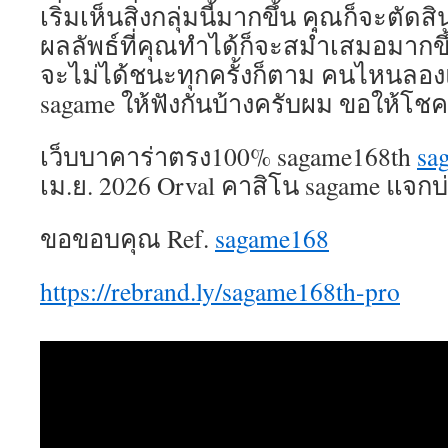
เริ่มเห็นสิ่งกลุ่มนี้มากขึ้น คุณก็จะตัดสิ
ผลลัพธ์ที่คุณทำได้ก็จะสม่ำเสมอมากขึ้น
จะไม่ได้ชนะทุกครั้งก็ตาม คนไหนลอง
sagame ให้ฟังกันบ้างครับผม ขอให้โช
เว็บบาคาร่าตรง100% sagame168th
sa
เม.ย. 2026 Orval คาสิโน sagame แจกบ
ขอขอบคุณ Ref.
sagame168
https://rebrand.ly/sagame168th-pro