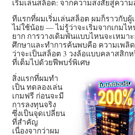
เริ่มเล่นสล็อต: จากความสงสัยสู่ควา
ทีแรกที่ผมเริ่มเล่นสล็อต ผมก็ราวกับผู
ไม่ใช้น้อย — ไม่รู้ว่าจะเริ่มจากเกมไ
ยาก การวางเดิมพันแบบไหนจะเหมาะกับต
ศึกษาและทำการค้นพบคือ ความเพลิดเพ
ว่าจะเป็นสล็อต 3 วงล้อแบบคลาสสิกหรื
ที่เต็มไปด้วยฟีพบร์พิเศษ
สิ่งแรกที่ผมทำ
เป็น ทดลองเล่น
เกมฟรี ก่อนจะมี
การลงทุนจริง
ซึ่งเป็นจุดเปลี่ยน
ที่สำคัญ
เนื่องจากว่าผม