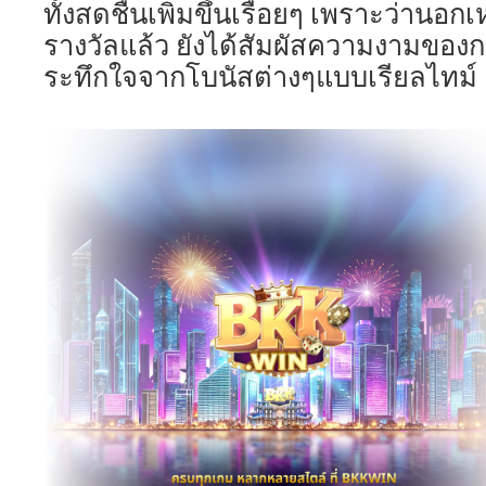
ทั้งสดชื่นเพิ่มขึ้นเรื่อยๆ เพราะว่านอก
รางวัลแล้ว ยังได้สัมผัสความงามของ
ระทึกใจจากโบนัสต่างๆแบบเรียลไทม์