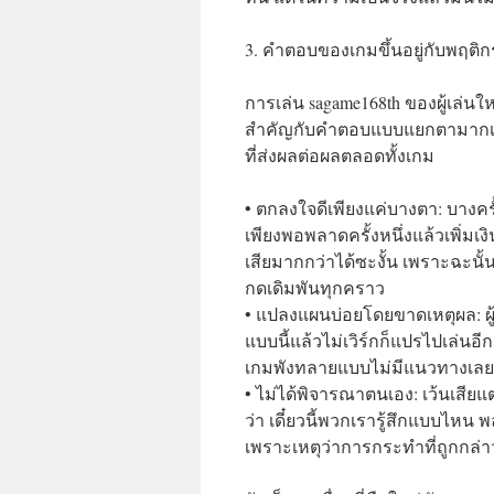
3. คำตอบของเกมขึ้นอยู่กับพฤติ
การเล่น sagame168th ของผู้เล่นใ
สำคัญกับคำตอบแบบแยกตามากเหลื
ที่ส่งผลต่อผลตลอดทั้งเกม
• ตกลงใจดีเพียงแค่บางตา: บางค
เพียงพอพลาดครั้งหนึ่งแล้วเพิ่มเ
เสียมากกว่าได้ซะงั้น เพราะฉะนั
กดเดิมพันทุกคราว
• แปลงแผนบ่อยโดยขาดเหตุผล: ผู้
แบบนี้แล้วไม่เวิร์กก็แปรไปเล่นอ
เกมพังทลายแบบไม่มีแนวทางเลย
• ไม่ได้พิจารณาตนเอง: เว้นเสียแ
ว่า เดี๋ยวนี้พวกเรารู้สึกแบบไหน
เพราะเหตุว่าการกระทำที่ถูกกล่