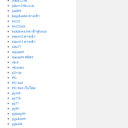
Joker123th
joker123th.co.in
juad69
kingdom66 ทางเข้า
live22
live22slot
lockdown168 เข้าสู่ระบบ
lotto432 ทางเข้า
lotto432 ทางเข้า
lotto77
macau69
macau69 สมัคร
okc4
okcasino
p2vvip
PG
PG Slot
PG Slot เว็บใหม่
pg168
pg718
pg77
pg99
pgheng99
pgjoker69
pgk44b