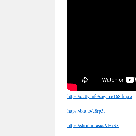
https://cutly.info/sagame168th-pro
https://bitt.to/u8rp3t
https://shorturl.asia/VE7S8