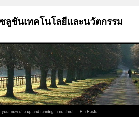
ซลูชันเทคโนโลยีและนวัตกรรม
t your new site up and running in no time!
Pin Posts