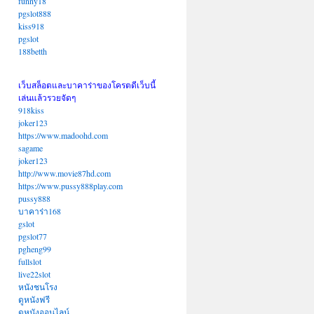
funny18
pgslot888
kiss918
pgslot
188betth
เว็บสล็อตและบาคาร่าของโครตดีเว็บนี้
เล่นแล้วรวยจัดๆ
918kiss
joker123
https://www.madoohd.com
sagame
joker123
http://www.movie87hd.com
https://www.pussy888play.com
pussy888
บาคาร่า168
gslot
pgslot77
pgheng99
fullslot
live22slot
หนังชนโรง
ดูหนังฟรี
ดูหนังออนไลน์