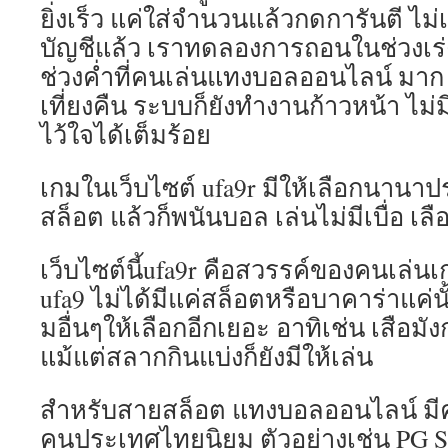
ยิ่งเร็ว แค่ใส่จำนวนแล้วกดการันตี ไม่เก
บัญชีแล้ว เราทดลองการถอนในช่วงเร่งด่
ช่วงค่ำที่คนเล่นแทงบอลออนไลน์ มาก 
เที่ยงคืน ระบบก็ยังทำงานก้าวหน้า ไม่มี
ไว้ใจได้เต็มร้อย
เกมในเว็บไซต์ ufa9r มีให้เลือกนานา
สล็อต แล้วก็พนันบอล เล่นไม่มีเบื่อ เ
เว็บไซต์นี้ufa9r คือสวรรค์ของคนเล
ufa9 ไม่ได้มีแค่สล็อตหรือบาคาร่าแค่นั้
มอื่นๆให้เลือกอีกเยอะ อาทิเช่น เสือมัง
แม้แต่สลากกินแบ่งก็ยังมีให้เล่น
สำหรับสายสล็อต แทงบอลออนไลน์ มีคร
คนประเทศไทยนิยม ตัวอย่างเช่น PG Soft