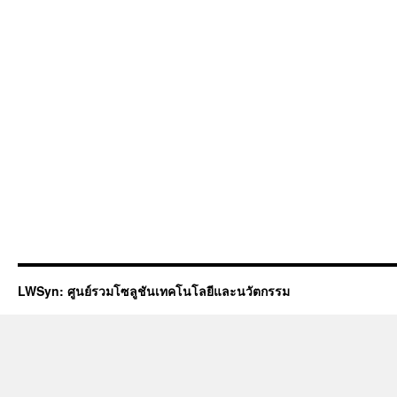
LWSyn: ศูนย์รวมโซลูชันเทคโนโลยีและนวัตกรรม