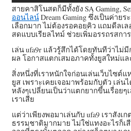
สายคาสิโนสดก็มีทั้งยัง SA Gaming, Se
ออนไลน์
Dream Gaming ซึ่งเป็นค่ายระ
เลือกมาก ไม่ต้องรอคอยคิว แถมดีลเลอ
สดแบบเรียลไทม์ ช่วยเพิ่มอรรถรสการ
เล่น ufa9r แล้วรู้สึกได้โดยทันทีว่าไม่ม
ผล โอกาสแตกเสมอภาคทั้งยูสใหม่และ
สิ่งหนึ่งที่เราหนักใจก่อนเล่นเว็บไซต์แ
ยูส เพราะเคยเจอมาพร้อมกับตัว เล่น
หลังๆเปลี่ยนเป็นว่าแตกยากขึ้นเรื่อ
เราเสีย
แต่ว่าเพียงพอมาเล่นกับ ufa9 เราสังเ
ธรรมชาติมากมาย ไม่ใช่แทงอะไรก็เส