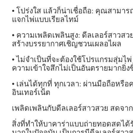
• โปร่งใส แล้วก็น่าเชื่อถือ: คุณสาม
แจกไพ่แบบเรียลไทม์
• ความเพลิดเพลินสูง: ดีลเลอร์สาวสว
สร้างบรรยากาศเชิญชวนเผลอไผล
• ไม่จำเป็นที่จะต้องใช้โปรแกรมสุ่มไพ่
ความเข้าใจสึกไม่เป็นอันตรายมากยิ่งข
• เล่นได้ทุกที่ ทุกเวลา: ผ่านมือถือหรือ
อินเทอร์เน็ต
เพลิดเพลินกับดีลเลอร์สาวสวย สดจาก
สิ่งที่ทำให้บาคาร่าแบบถ่ายทอดสดได้
มากในปัจจุบัน เป็นการมีดีลเลอร์สาวส