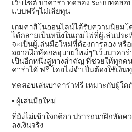
เว็บไซต์ บาคาร่า ทดลอง ระบบทดสอบ
แบบฟรีๆไม่เสียทุน
เกมคาสิโนออนไลน์ได้รับความนิยมโ
ได้กลายเป็นหนึ่งในเกมไพ่ที่ผู้เล่นประท
จะเป็นผู้เล่นมือใหม่ที่ต้องการลอง หรือผ
อยากฝึกหัดกลอุบายใหม่ๆ”เว็บบาคาร่า
เป็นอีกหนึ่งลู่ทางสำคัญ ที่ช่วยให้ทุ
คาร่าได้ ฟรี โดยไม่จำเป็นต้องใช้เงิน
ทดสอบเล่นบาคาร่าฟรี เหมาะกับผู้ใดก
• ผู้เล่นมือใหม่
ที่ยังไม่เข้าใจกติกา ปรารถนาฝึกหัดค
ลงเงินจริง