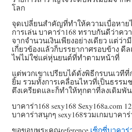
โลก
จุดเปลี่ยนสำคัญที่ทำให้ความเบื่อหาย
การเล่น บาคาร่า168 ทราบกันดีว่าความ
จากจำนวนเงินเพียงอย่างเดียว แต่ว่า
เกี่ยวข้องแล้วก็บรรยากาศรอบข้าง ดีลเ
ไพ่ไม่ใช่แค่หุ่นยนต์ที่ทำตามหน้าที่
แต่พวกเขาเปรียบได้ดั่งพิธีกรบนเวทีที่
ยิ้ม รวมทั้งการเคลื่อนไหวที่เป็นธรร
ตึงเครียดและก็ทำให้ทุกตาที่ลงเดิมพ
บาคาร่า168 sexy168 Sexy168a.com 12
บาคาร่าสนุกๆ sexy168รวมเกมบาคาร่
ขอขอบพระคุณreference
เซ็กซี่บาคาร่