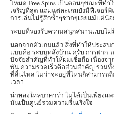
โหมด Free Spins เป็นตอนๆขณะที่ทำให
เจริญที่สุด แถมแต่ละเกมยังมีฟีเจอร์พิ
การเล่นไม่รู้สึกซ้ำๆซากๆเลยแม้แต่น้อ
ระบบที่รองรับความสนุกสนานแบบไม่ม
นอกจากตัวเกมแล้ว สิ่งที่ทำให้ประสบ
แบบคือ ระบบหลังบ้าน ครับ การฝาก-ถอ
ปัจจัยสำคัญที่ทำให้ผมเชื่อถือ เนื่อ
พัน ความรวดเร็วคือส่วนสำคัญ รวมทั้
ที่ลื่นไหล ไม่ว่าจะอยู่ที่ไหนก็สามารถถ
เวลา
น่าหลงใหลบาคาร่า ไม่ได้เป็นเพียงแ
มันเป็นศูนย์รวมความรื่นเริงใจ