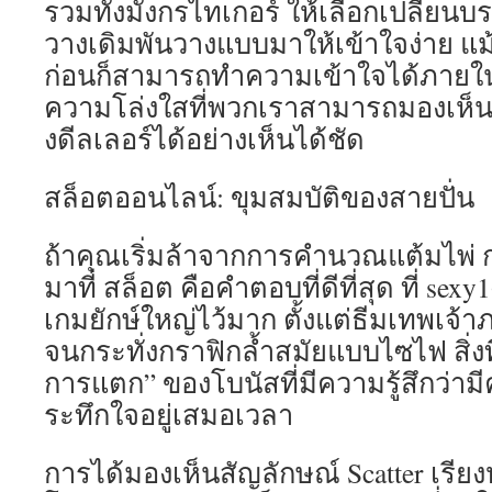
รวมทั้งมังกรไทเกอร์ ให้เลือกเปลี่ย
วางเดิมพันวางแบบมาให้เข้าใจง่าย แม้
ก่อนก็สามารถทำความเข้าใจได้ภายในไม
ความโล่งใสที่พวกเราสามารถมองเห็น
งดีลเลอร์ได้อย่างเห็นได้ชัด
สล็อตออนไลน์: ขุมสมบัติของสายปั่น
ถ้าคุณเริ่มล้าจากการคำนวณแต้มไพ่ 
มาที่ สล็อต คือคำตอบที่ดีที่สุด ที่ se
เกมยักษ์ใหญ่ไว้มาก ตั้งแต่ธีมเทพเจ
จนกระทั่งกราฟิกล้ำสมัยแบบไซไฟ สิ่งท
การแตก” ของโบนัสที่มีความรู้สึกว่าม
ระทึกใจอยู่เสมอเวลา
การได้มองเห็นสัญลักษณ์ Scatter เรียงห