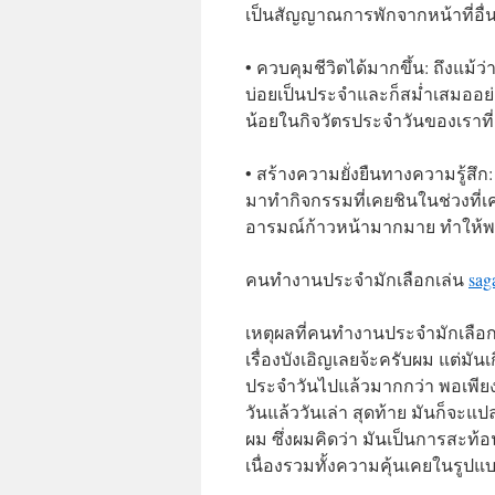
เป็นสัญญาณการพักจากหน้าที่อื่
• ควบคุมชีวิตได้มากขึ้น: ถึงแม้
บ่อยเป็นประจำและก็สม่ำเสมออย่า
น้อยในกิจวัตรประจำวันของเราที่
• สร้างความยั่งยืนทางความรู้สึก:
มาทำกิจกรรมที่เคยชินในช่วงที่เค
อารมณ์ก้าวหน้ามากมาย ทำให้พ
คนทำงานประจำมักเลือกเล่น
sag
เหตุผลที่คนทำงานประจำมักเลือกเล
เรื่องบังเอิญเลยจ้ะครับผม แต่มั
ประจำวันไปแล้วมากกว่า พอเพียงเ
วันแล้ววันเล่า สุดท้าย มันก็จะ
ผม ซึ่งผมคิดว่า มันเป็นการสะท
เนื่องรวมทั้งความคุ้นเคยในรูปแบบ