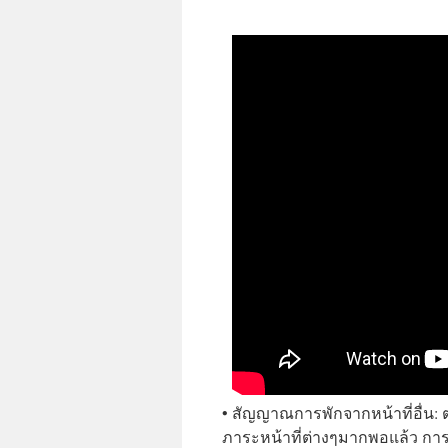
• สัญญาณการพักจากหน้าที่อื่น: 
ภาระหน้าที่ต่างๆมากพอแล้ว กา