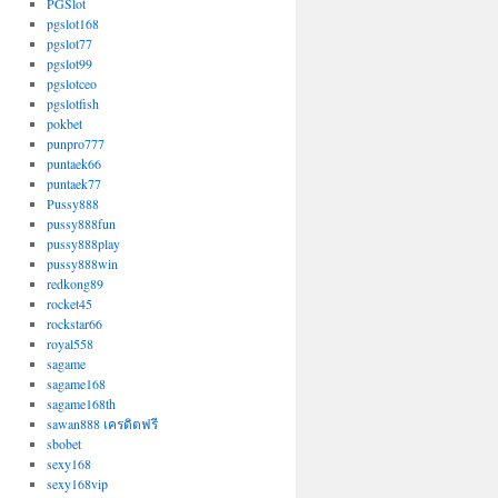
PGSlot
pgslot168
pgslot77
pgslot99
pgslotceo
pgslotfish
pokbet
punpro777
puntaek66
puntaek77
Pussy888
pussy888fun
pussy888play
pussy888win
redkong89
rocket45
rockstar66
royal558
sagame
sagame168
sagame168th
sawan888 เครดิตฟรี
sbobet
sexy168
sexy168vip