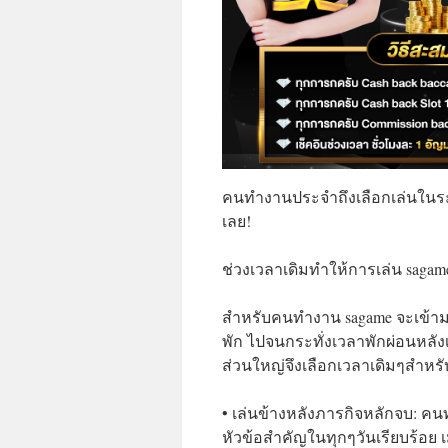
คนทำงานประจำถึงเลือกเล่นในระยะ
เลย!
ช่วงเวลาเดิมทำให้การเล่น sagam
สำหรับคนทำงาน sagame จะเข้ามา
พัก ไปจนกระทั่งเวลาพักผ่อนหลัง
ส่วนใหญ่จึงเลือกเวลาเดิมๆสำหรับ
• เล่นข้างหลังภารกิจหลักจบ: 
หัวข้อสำคัญในทุกๆวันเรียบร้อย เ