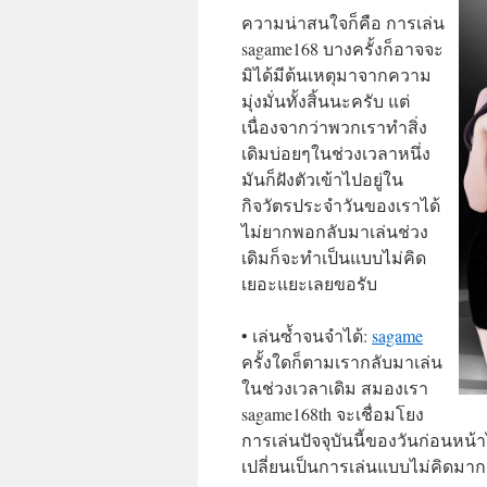
ความน่าสนใจก็คือ การเล่น
sagame168 บางครั้งก็อาจจะ
มิได้มีต้นเหตุมาจากความ
มุ่งมั่นทั้งสิ้นนะครับ แต่
เนื่องจากว่าพวกเราทำสิ่ง
เดิมบ่อยๆในช่วงเวลาหนึ่ง
มันก็ฝังตัวเข้าไปอยู่ใน
กิจวัตรประจำวันของเราได้
ไม่ยากพอกลับมาเล่นช่วง
เดิมก็จะทำเป็นแบบไม่คิด
เยอะแยะเลยขอรับ
• เล่นซ้ำจนจำได้:
sagame
ครั้งใดก็ตามเรากลับมาเล่น
ในช่วงเวลาเดิม สมองเรา
sagame168th จะเชื่อมโยง
การเล่นปัจจุบันนี้ของวันก่อนหน้า
เปลี่ยนเป็นการเล่นแบบไม่คิดมากแ