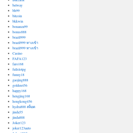
betway
bh99
bitcoin
bkkwin
bonanza99
bonus888
brazil999
brazil999 ทางเข้า
brazil999 ทางเข้า
Casino
FAFA123
faro168
fullslotpg
funny18
gaojing888
golden456
happy168
hengjing168
hongkong456
hydra888 สล็อต
jinda55
jinda888
Joker123
joker123auto