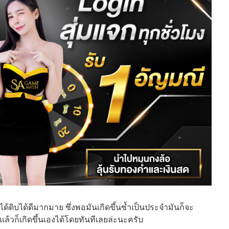
ได้ดิบได้ดีมากมาย ซึ่งพอมันเกิดขึ้นซ้ำเป็นประจำมันก็จะ
ล้วก็เกิดขึ้นเองได้โดยทันทีเลยล่ะนะครับ