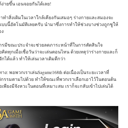
ง่ายขึ้น เอนจอยกันได้เลย!
มื่อเราทำสิ่งเดิมในเวลาใกล้เคียงกันเสมอๆ ร่างกายและสมองจะ
วิตแบบนี้อัตโนมัติเลยครับ นำมาซึ่งการทำให้ช่วงบางช่วงถูกชูให้
อง
 การมีขณะประจำจะช่วยลดภาระหน้าที่ในการตัดสินใจ
ิดทุกเมื่อเชื่อวันว่าจะเล่นตอนไหน ด้วยเหตุว่าร่างกายและก็
จักได้แล้ว ทำให้เล่นเวลาเดิมดีกว่า
ข้าทาง: พอพวกเราเล่นSagame168th ต่อเนื่องเป็นระยะเวลาที่
ติกรรมตามไปด้วย ทำให้ขณะที่พวกเราเลือกเอาไว้ในตอนต้น
ยๆ พอเพียงมีจังหวะในตอนที่เหมาะสม เราก็จะกลับเข้าไปเล่นได้