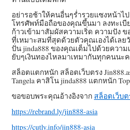
อย่ารอช้าให้คนอื่นๆร่ำรวยแซงหน้าไ
โทรศัพท์มือถือของคุณขึ้นมา ลงทะเบี
ก้าวเข้ามาสัมผัสความเริ่ด ความปัง
ที่เหมาะสมที่สุดด้วยตัวคุณเองได้เลยว
ปั่น jinda888 ของคุณเต็มไปด้วยควา
ยับๆเงินทองไหลมาเทมากันทุกคนนะค
สล็อตแตกหนัก สล็อตเว็บตรง Jin888.as
Tangela คาสิโน jinda888 แตกหนัก Top
ขอขอบพระคุณอ้างอิงจาก
สล็อตเว็บต
https://rebrand.ly/jin888-asia
https://cutly.info/jin888-asia