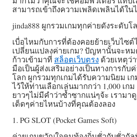
มากไม่ว่าคุณจะใช้คอมพิวเตอร์ แท็บเ
สามารถเข้าถึงความเพลิดเพลินได้ในไม่
jinda888 ผูกรวมเกมทุกค่ายดังระดับโลก ไว
เบื่อไหมกับการที่ต้องคอยย้ายเว็บไซ
เปลี่ยนแปลงค่ายเกม? ปัญหานั้นจะหม
ก้าวเข้ามาที่
สล็อตเว็บตรง
ด้วยเหตุว่
มือเป็นผู้ส่งเสริมอย่างเป็นทางการกับค่
โลก ผูกรวมทุกเกมได้รับความนิยม เก
ไว้ให้ท่านเลือกเล่นมากกว่า 1,000 เกม 
ยาวๆไม่มีคำว่าซ้ำซากแน่ๆจ้ะ เรามาดูก
เด็ดๆค่ายไหนบ้างที่คุณต้องลอง
1. PG SLOT (Pocket Games Soft)
ค่ายเกมขวัญใจคนท้องถิ่นชั่วกับชั่วกัลป์