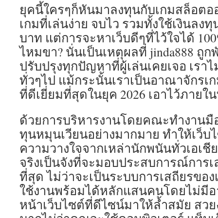
ยุคนี้ใครๆก็หันมาลงทุนกับเกมสล็อตออ
เกมที่เล่นง่าย จบไว รวมทั้งใช้เงินลงทุนเ
บาท แต่การจะหาเว็บดีๆที่ไว้ใจได้ 100%
ไหมขา? นั่นเป็นเหตุผลที่ jinda888 ถูก
ปรับปรุงทุกปัญหาที่ผู้เล่นเคยเจอ เราไ
ทั่วๆไป แม้กระนั้นเราเป็นอาณาจักรเ
ที่ดีเยี่ยมที่สุดในยุค 2026 เอาไว้ภายในท
ด้วยการบริหารงานโดยคณะทำงานมืออ
ทุนหมุนเวียนอย่างมากมาย ทำให้เว็บไซ
ความวางใจจากเหล่านักพนันทั่วเอเชีย
จริงเป็นจังที่จะมอบประสบการณ์การเ
ที่สุด ไม่ว่าจะเป็นระบบการเสถียรของเซิ
ใช้งานพร้อมได้หลักแสนคนโดยไม่มีอา
หน้าเว็บไซต์ที่ดีไซน์มาให้ล้ำสมัย สว