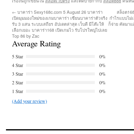
เรื่องนี้ถูกเขียนใน
สล็อตเว็บตรง
และติดป้ายกำกับ
สล็อต888
คั่นหน
←
บาคาร่า Sexy168c.com 5 August 26 บาคาร่า
สล็อต168
เปิดมุมมองใหม่ของเกมบาคาร่า เซียนบาคาร่าตัวจริง
กำไรแบบไม่เส
รับ 3 แสน ระบบเสถียร อัปเดตล่าสุด เว็บดี มีโต๊ะให้
ก็จ่าย คัดมาแ
เลือกเยอะ บาคาร่า168 เปิดเกมไว รับโปรใหญ่ไปเลย
Top 86 by Zac
Average Rating
5 Star
0%
4 Star
0%
3 Star
0%
2 Star
0%
1 Star
0%
(Add your review)