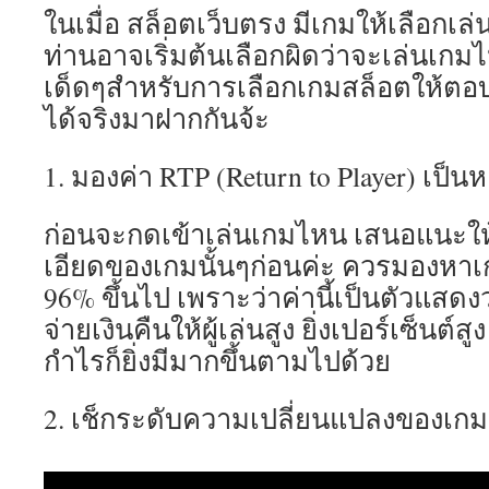
ในเมื่อ สล็อตเว็บตรง มีเกมให้เลือกเ
ท่านอาจเริ่มต้นเลือกผิดว่าจะเล่นเกมไห
เด็ดๆสำหรับการเลือกเกมสล็อตให้ตอ
ได้จริงมาฝากกันจ้ะ
1. มองค่า RTP (Return to Player) เป็นห
ก่อนจะกดเข้าเล่นเกมไหน เสนอแนะใ
เอียดของเกมนั้นๆก่อนค่ะ ควรมองหาเกมที
96% ขึ้นไป เพราะว่าค่านี้เป็นตัวแสดง
จ่ายเงินคืนให้ผู้เล่นสูง ยิ่งเปอร์เซ็นต์ส
กำไรก็ยิ่งมีมากขึ้นตามไปด้วย
2. เช็กระดับความเปลี่ยนแปลงของเกม (