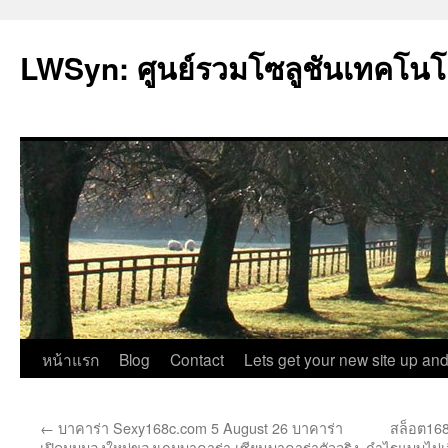
LWSyn: ศูนย์รวมโซลูชันเทคโนโ
ข้าม
หน้าแรก
Blog
Contact
Lets get your new site up and
ไป
←
บาคาร่า Sexy168c.com 5 August 26 บาคาร่า
สล็อต168
ยัง
เปิดมุมมองใหม่ของเกมบาคาร่า เซียนบาคาร่าตัวจริง
กำไรแบบไม่เส