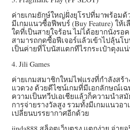
ค่ายเกมยักษ์ใหญ่ฝั่งยุโรปที่มาพร้อมด
มีเกมแนวซื้อฟีพบร์ (Buy Feature) ให้
ใดที่เป็นสายใจร้อน ไม่ได้อยากนั่งร
สามารถกดซื้อฟีเจอร์แล้วเข้าไปลุ้นโบ
เป็นค่ายที่โบนัสแตกทีไรกระเป๋าตุงแน
4. Jili Games
ค่ายเกมสมาชิกใหม่ไฟแรงที่กำลังสร้
แวดวง ด้วยดีไซน์เกมที่มีเอกลักษณ์
ความเป็นทวีปเอเชียแล้วก็ความนำสมัย
การจ่ายรางวัลสูง รวมทั้งมีเกมแนวอ
เปลี่ยนบรรยากาศอีกด้วย
jinda888 สล็อตเว็บตรง แตกง่าย จ่ายจริง