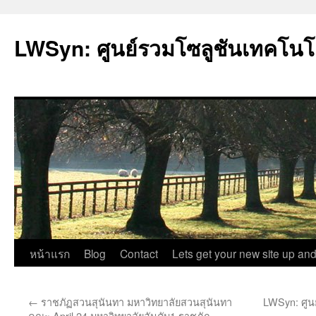
LWSyn: ศูนย์รวมโซลูชันเทคโนโ
ข้าม
หน้าแรก
Blog
Contact
Lets get your new site up and
ไป
←
ราชภัฏสวนสุนันทา มหาวิทยาลัยสวนสุนันทา
LWSyn: ศูน
ยัง
คณะ April 24 มหาวิทยาลัยอันดับ1 ราชภัฏ