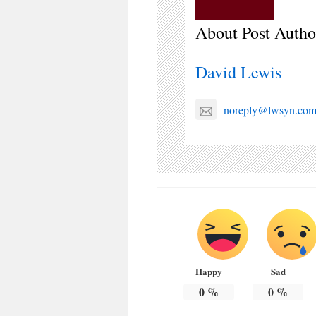
About Post Autho
David Lewis
noreply@lwsyn.co
Happy
Sad
0
%
0
%