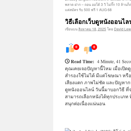
พลาด ฝาก – ถอน ออโต้ 3 วิ ไม่กั๊ก 10 ล้านก
เนื้อหา
แค่สมัคร รับ 500 ฟรี 1 AUG 68
วิธีเลือกเว็บดูหนังออนไล
เขียนบน
สิงหาคม 18, 2025
โดย
David Lew
0
0
Read Time:
4 Minute, 41 Sec
คุณเคยเจอปัญหานี้ไหม เมื่อเปิดดู
สำรองใช้ไม่ได้ มีแต่โฆษณา หรือพ
เสียงแตก ภาพไม่ชัด และปัญหากว
ดูหนังออนไลน์ วันนี้มาบอกวิธี ที
สามารถเลือกหนังได้ทุกประเภท 
สนุกต่อเนื่องแน่นอน