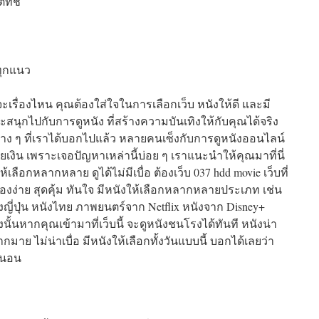
ทุกแนว
ะเรื่องไหน คุณต้องใส่ใจในการเลือกเว็บ หนังให้ดี และมี
จะสนุกไปกับการดูหนัง ที่สร้างความบันเทิงให้กับคุณได้จริง
ต่าง ๆ ที่เราได้บอกไปแล้ว หลายคนเซ็งกับการดูหนังออนไลน์
ยเงิน เพราะเจอปัญหาเหล่านี้บ่อย ๆ เราแนะนำให้คุณมาที่นี่
ลือกหลากหลาย ดูได้ไม่มีเบื่อ ต้องเว็บ 037 hdd movie เว็บที่
่องง่าย สุดคุ้ม ทันใจ มีหนังให้เลือกหลากหลายประเภท เช่น
นังญี่ปุ่น หนังไทย ภาพยนตร์จาก Netflix หนังจาก Disney+
ดังนั้นหากคุณเข้ามาที่เว็บนี้ จะดูหนังชนโรงได้ทันที หนังน่า
ย ไม่น่าเบื่อ มีหนังให้เลือกทั้งวันแบบนี้ บอกได้เลยว่า
่นอน