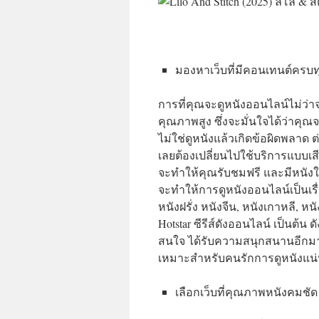
มองหาเว็บที่มีคอนเทนต์ครบ
การที่คุณจะดูหนังออนไลน์ไม่ว่าจ
คุณภาพสูง ซึ่งจะมั่นใจได้ว่าคุณ
ไม่ใช่ดูหนังแล้วเกิดข้อผิดพลาด 
เลยต้องเปลี่ยนไปใช้บริการแบบเสี
จะทำให้คุณรับชมฟรี และมีหนังให้เ
จะทำให้การดูหนังออนไลน์เป็นเรื
หนังฝรั่ง หนังจีน, หนังเกาหลี, ห
Hotstar ซีรีส์ดังออนไลน์ เป็นต้น 
สนใจ ได้รับความสนุกสนานอีกมากมา
เหมาะสำหรับคนรักการดูหนังแน
เลือกเว็บที่คุณภาพหนังคมชัด