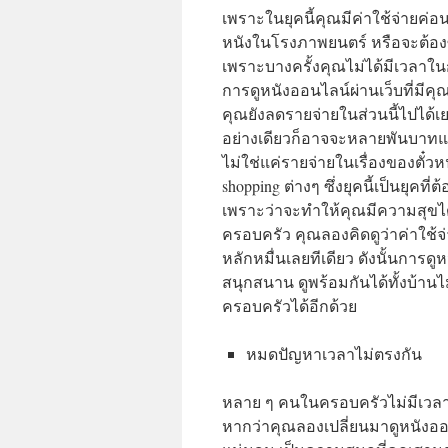
เพราะในยุคนี้คุณมีค่าใช้จ่ายค่อ
หนังในโรงภาพยนตร์ หรือจะต้องซื้
เพราะบางครั้งคุณไม่ได้มีเวลาในก
การดูหนังออนไลน์ผ่านเว็บที่มีค
คุณยังลดรายจ่ายในส่วนนี้ไปได้เ
อย่างเดียวก็อาจจะหลายพันบาทแล
ไม่ใช่แค่รายจ่ายในเรื่องของตั๋วห
shopping ต่างๆ ซึ่งยุคนี้เป็นยุค
เพราะว่าจะทำให้คุณมีความสุขได้
ครอบครัว คุณลองคิดดูว่าค่าใช้
หลักหมื่นเลยทีเดียว ดังนั้นการด
สนุกสนาน ดูพร้อมกันได้ทั้งบ้านไ
ครอบครัวได้อีกด้วย
หมดปัญหาเวลาไม่ตรงกัน
หลาย ๆ คนในครอบครัวไม่มีเวลาต
หากว่าคุณลองเปลี่ยนมาดูหนังอ