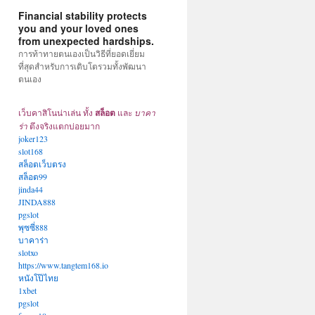
Financial stability protects
you and your loved ones
from unexpected hardships.
การท้าทายตนเองเป็นวิธีที่ยอดเยี่ยม
ที่สุดสำหรับการเติบโตรวมทั้งพัฒนา
ตนเอง
เว็บคาสิโนน่าเล่น ทั้ง
สล็อต
และ
บาคา
ร่า
ตึงจริงแตกบ่อยมาก
joker123
slot168
สล็อตเว็บตรง
สล็อต99
jinda44
JINDA888
pgslot
พุซซี่888
บาคาร่า
slotxo
https://www.tangtem168.io
หนังโป๊ไทย
1xbet
pgslot