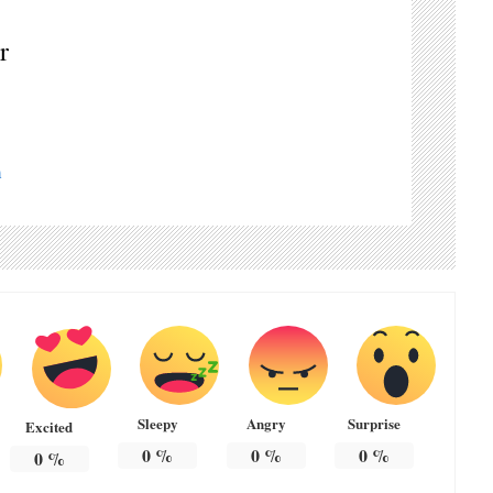
r
m
Sleepy
Angry
Surprise
Excited
0
%
0
%
0
%
0
%