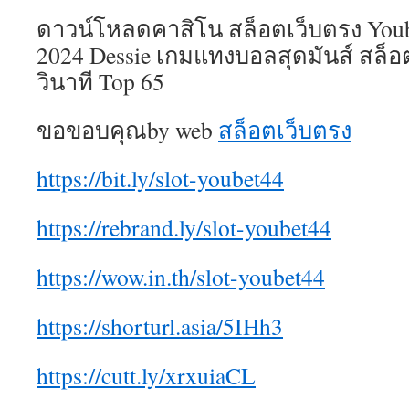
ดาวน์โหลดคาสิโน สล็อตเว็บตรง You
2024 Dessie เกมแทงบอลสุดมันส์ สล็
วินาที Top 65
ขอขอบคุณby web
สล็อตเว็บตรง
https://bit.ly/slot-youbet44
https://rebrand.ly/slot-youbet44
https://wow.in.th/slot-youbet44
https://shorturl.asia/5IHh3
https://cutt.ly/xrxuiaCL