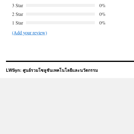
3 Star
0%
2 Star
0%
1 Star
0%
(Add your review)
LWSyn: ศูนย์รวมโซลูชันเทคโนโลยีและนวัตกรรม