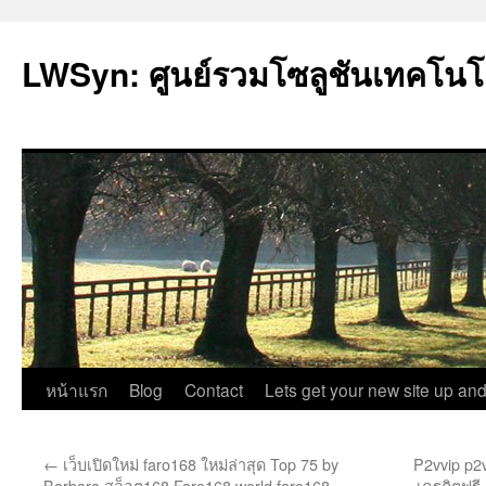
LWSyn: ศูนย์รวมโซลูชันเทคโนโ
ข้าม
หน้าแรก
Blog
Contact
Lets get your new site up and
ไป
←
เว็บเปิดใหม่ faro168 ใหม่ล่าสุด Top 75 by
P2vvip p2
ยัง
Barbara สล็อต168 Faro168.world faro168
เครดิตฟรี