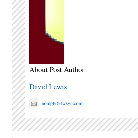
About Post Author
David Lewis
noreply@lwsyn.com