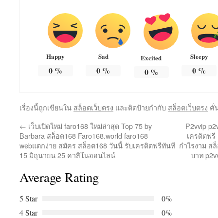
Happy
Sad
Sleepy
Excited
0
%
0
%
0
%
0
%
เรื่องนี้ถูกเขียนใน
สล็อตเว็บตรง
และติดป้ายกำกับ
สล็อตเว็บตรง
คั่
←
เว็บเปิดใหม่ faro168 ใหม่ล่าสุด Top 75 by
P2vvip p2
Barbara สล็อต168 Faro168.world faro168
เครดิตฟรี
webแตกง่าย สมัคร สล็อต168 วันนี้ รับเครดิตฟรีทันที
กำไรงาม สล็อ
15 มิถุนายน 25 คาสิโนออนไลน์
บาท p2v
Average Rating
5 Star
0%
4 Star
0%