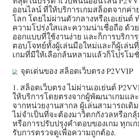
ที่สุดในบรรดาเว็บพนันออนไลน์ P2VVI
ออนไลน์ ที่ให้บริการเกมสล็อตจากค่าย
โลก โดยไม่ผ่านตัวกลางหรือเอเย่นต์ ท
ความโปร่งใสและความน่าเชื่อถือ ด้วย
ออกแบบที่ใช้งานง่าย และก็การบริการ
ตอบโจทย์ทั้งผู้เล่นมือใหม่และก็ผู้เล่น
เกมที่มีให้เลือกล้นหลามแล้วก็โปรโมชั่น
จุดเด่นของ สล็อตเว็บตรง P2VVIP
1. สล็อตเว็บตรง ไม่ผ่านเอเย่นต์ P2VV
ให้บริการโดยตรงจากผู้พัฒนาเกมและก
จากหน่วยงานสากล ผู้เล่นสามารถเดิม
ไม่จำเป็นที่จะต้องมาวิตกกังวลหรือกลุ
หรือการปรับปรุงคำตอบของเกม ทุกเกมม
รับการตรวจดูเพื่อความถูกต้อง.