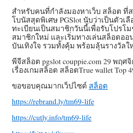
สำหรับคนที่กำลังมองหาเว็บ สล็อต ที่ส
โบนัสสุดพิเศษ PGSlot นับว่าเป็นตัวเล
ทะเบียนเป็นสมาชิกวันนี้เพื่อรับโปรโม
สมาชิกใหม่ และเริ่มทางเล่นสล็อตออน
บันเทิงใจ รวมทั้งคุ้ม พร้อมลุ้นรางวัล
พีจีสล็อต pgslot couppie.com 29 พฤศจิ
เรื่องเกมสล็อต สล็อตTrue wallet Top 4
ขอขอบคุณมากเว็ปไซต์
สล็อต
https://rebrand.ly/tm69-life
https://cutly.info/tm69-life