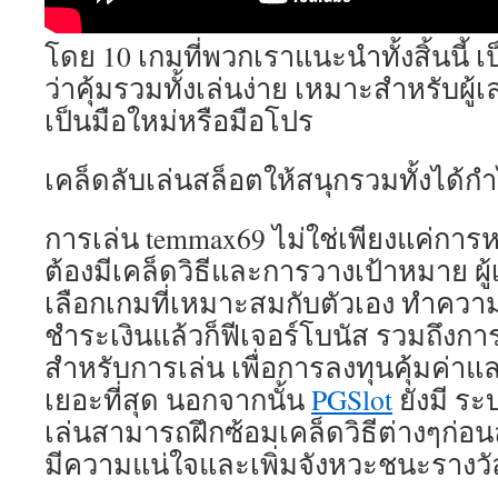
โดย 10 เกมที่พวกเราแนะนำทั้งสิ้นนี้ เป็น
ว่าคุ้มรวมทั้งเล่นง่าย เหมาะสำหรับผู้เ
เป็นมือใหม่หรือมือโปร
เคล็ดลับเล่นสล็อตให้สนุกรวมทั้งได้ก
การเล่น temmax69 ไม่ใช่เพียงแค่การห
ต้องมีเคล็ดวิธีและการวางเป้าหมาย ผู
เลือกเกมที่เหมาะสมกับตัวเอง ทำควา
ชำระเงินแล้วก็ฟีเจอร์โบนัส รวมถึ
สำหรับการเล่น เพื่อการลงทุนคุ้มค่าแ
เยอะที่สุด นอกจากนั้น
PGSlot
ยังมี ระ
เล่นสามารถฝึกซ้อมเคล็ดวิธีต่างๆก่อนลง
มีความแน่ใจและเพิ่มจังหวะชนะรางวั