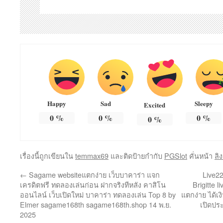
Happy
Sad
Sleepy
Excited
0
%
0
%
0
%
0
%
เรื่องนี้ถูกเขียนใน
temmax69
และติดป้ายกำกับ
PGSlot
คั่นหน้า
ลิ
←
Sagame websiteแตกง่าย เว็บบาคาร่า แจก
Live22
เครดิตฟรี ทดลองเล่นก่อน ฝากจริงทีหลัง คาสิโน
Brigitte 
ออนไลน์ เว็บเปิดใหม่ บาคาร่า ทดลองเล่น Top 8 by
แตกง่าย ได้เงิ
Elmer sagame168th sagame168th.shop 14 พ.ย.
เปิดปร
2025