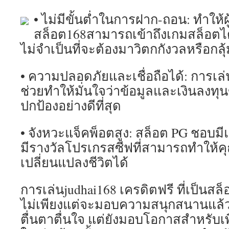
• ไม่มีขั้นต่ำในการฝาก-ถอน: ทำให้ผู
สล็อต168สามารถเข้าถึงเกมสล็อตได้
ไม่จำเป็นที่จะต้องมาวิตกกังวลหรือกล
• ความปลอดภัยและเชื่อถือได้: การเล
ช่วยทำให้มั่นใจว่าข้อมูลและเงินลงท
ปกป้องอย่างดีที่สุด
• จังหวะแจ็คพ็อตสูง: สล็อต PG ชอบมีแ
มีรางวัลโปรเกรสซีฟที่สามารถทำให้คุณ
เปลี่ยนแปลงชีวิตได้
การเล่นjudhai168 เครดิตฟรี ที่เป็นสล
ไม่เพียงแต่จะมอบความสนุกสนานแล้ว
ตื่นตาตื่นใจ แต่ยังมอบโอกาสสำหรับเ