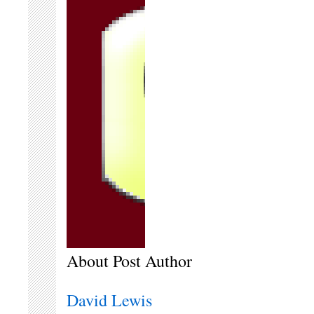
About Post Author
David Lewis