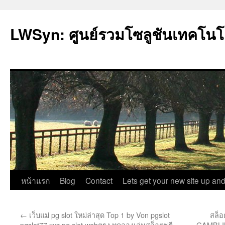
LWSyn: ศูนย์รวมโซลูชันเทคโนโ
ข้าม
หน้าแรก
Blog
Contact
Lets get your new site up and
ไป
←
เว็บแม่ pg slot ใหม่ล่าสุด Top 1 by Von pgslot
สล็อ
ยัง
pgslot77.xyz pg slot webตรง ทดลองเล่นสล็อตฟรี
GAMBLING