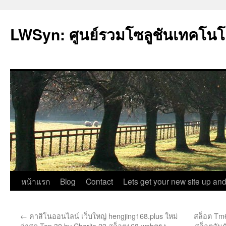
LWSyn: ศูนย์รวมโซลูชันเทคโนโ
ข้าม
หน้าแรก
Blog
Contact
Lets get your new site up and
ไป
←
คาสิโนออนไลน์ เว็บใหญ่ hengjing168.plus ใหม่
สล็อต Tm6
ยัง
ล่าสุด Top 30 by Charlie 23 สล็อต168 webตรง
สล็อตอัน