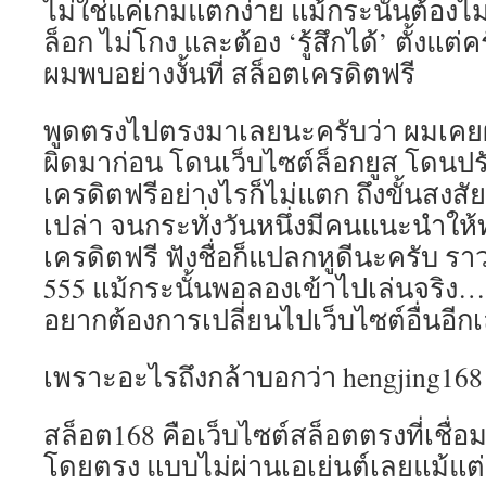
ไม่ใช่แค่เกมแตกง่าย แม้กระนั้นต้องไม
ล็อก ไม่โกง และต้อง ‘รู้สึกได้’ ตั้งแต่ค
ผมพบอย่างงั้นที่ สล็อตเครดิตฟรี
พูดตรงไปตรงมาเลยนะครับว่า ผมเคยผ
ผิดมาก่อน โดนเว็บไซต์ล็อกยูส โดนปร
เครดิตฟรีอย่างไรก็ไม่แตก ถึงขั้นสงสัย
เปล่า จนกระทั่งวันหนึ่งมีคนแนะนำให้
เครดิตฟรี ฟังชื่อก็แปลกหูดีนะครับ รา
555 แม้กระนั้นพอลองเข้าไปเล่นจริง…
อยากต้องการเปลี่ยนไปเว็บไซต์อื่นอีก
เพราะอะไรถึงกล้าบอกว่า hengjing168 
สล็อต168 คือเว็บไซต์สล็อตตรงที่เชื่
โดยตรง แบบไม่ผ่านเอเย่นต์เลยแม้แต่