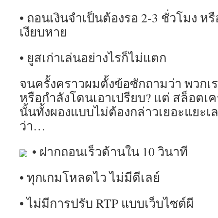
• ถอนเงินจำเป็นต้องรอ 2-3 ชั่วโมง 
เงียบหาย
• ยูสเก่าเล่นอย่างไรก็ไม่แตก
จนครั้งคราวผมตั้งข้อซักถามว่า พวก
หรือกำลังโดนเอาเปรียบ? แต่ สล็อตเค
นั้นทั้งผองแบบไม่ต้องกล่าวเยอะแยะเล
ว่า…
• ฝากถอนเร็วด้านใน 10 วินาที
• ทุกเกมโหลดไว ไม่มีดีเลย์
• ไม่มีการปรับ RTP แบบเว็บไซต์ผี