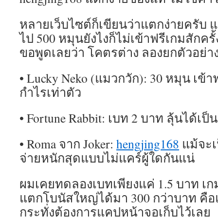
หลายเว็บไซต์ก็เขียนว่าแตกง่ายครับ แม้
ไป 500 หมุนยังไงก็ไม่เข้าฟรีเกมสักครั้
ขอพูดเลยว่า โคตรต่าง ลองยกตัวอย่า
• Lucky Neko (แมวกวัก): 30 หมุน เข้
กำไรเท่าตัว
• Fortune Rabbit: เบท 2 บาท ลุ้นได้เป็
• Roma จาก Joker:
hengjing168
แม้จะเป
จ่ายหนักสุดแบบไม่แคร์ผู้ใดกันแน่
ผมเคยทดลองเบทเพียงแค่ 1.5 บาท เกม
แตกโบนัสใหญ่ได้มา 300 กว่าบาท คื
กระทั่งต้องการแคปหน้าจอเก็บไว้เลย