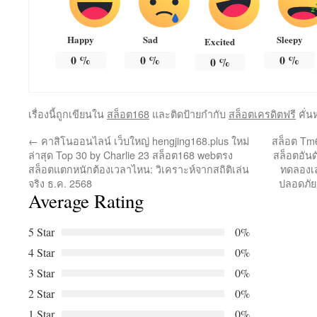
Happy
Sad
Sleepy
Excited
0
%
0
%
0
%
0
%
เรื่องนี้ถูกเขียนใน
สล็อต168
และติดป้ายกำกับ
สล็อตเครดิตฟรี
คั่น
←
คาสิโนออนไลน์ เว็บใหญ่ hengjing168.plus ใหม่
สล็อต Tm6
ล่าสุด Top 30 by Charlie 23 สล็อต168 webตรง
สล็อตอัน
สล็อตแตกหนักต้องเวลาไหน: วิเคราะห์จากสถิติเล่น
ทดลองเล่
จริง ธ.ค. 2568
ปลอดภัย
Average Rating
5 Star
0%
4 Star
0%
3 Star
0%
2 Star
0%
1 Star
0%