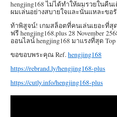
hengjing168 ไม่ได้ทำให้ผมรวยในคืนเด
ผมเล่นอย่างสบายใจและนั่นแหละขอรั
ท้าพิสูจน์! เกมสล็อตที่คนเล่นเยอะที่ส
ฟรี hengjing168.plus 28 November 256
ออนไลน์ hengjing168 มาแรงที่สุด Top
ขอขอบพระคุณ Ref.
hengjing168
https://rebrand.ly/hengjing168-plus
https://cutly.info/hengjing168-plus