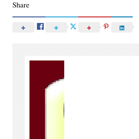
Share