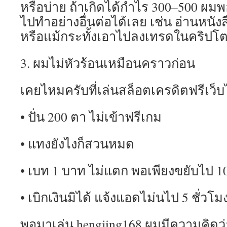
หรือบ่าย ถ้าเกิดได้กำไร 300–500 ผมพ
ไปทำอย่างอื่นต่อได้เลย เช่น อ่านหนัง
หรือแม้กระทั้งเอาไปลงเทรดในคริปโ
3. ผมไม่หัวร้อนเหมือนคราวก่อน
เคยไหมครับที่เล่นสล็อตเครดิตฟรีเว็บไ
• ปั่น 200 ตา ไม่เข้าฟรีเกม
• แทงยังไงก็สวนหมด
• เบท 1 บาท ไม่แตก พอเพียงขยับไป 1
• เบิกเงินมิได้ แจ้งแอดไม่นไป 5 ชั่วโม
พอมาเล่น hengjing168 ผมมีความคิดว่า