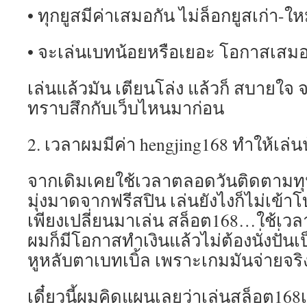
• ทุกยูสมีค่าเสมอกัน ไม่ล็อกยูสเก่า-ให
• จะเล่นเบทน้อยหรือเยอะ โอกาสเสม
เล่นแล้วมัน เตียนโล่ง แล้วก็ สบายใจ 
ทราบสึกกับเว็บไหนมาก่อน
2. เวลาผมมีค่า hengjing168 ทำให้เล่
จากเดิมเคยใช้เวลาตลอดวันติดตามทุ
มุ่งมาดจากฟรีสปิน เล่นยังไงก็ไม่เข้า
เพียงเปลี่ยนมาเล่น สล็อต168…ใช้เวลา
ผมก็มีโอกาสทำเงินแล้วไม่ต้องนั่งปั่นเ
หูหลับตาเบทเบิ้ล เพราะเกมมันจ่ายจริ
เดี๋ยวนี้ผมคิดแผนเลยว่าเล่นสล็อต168เ