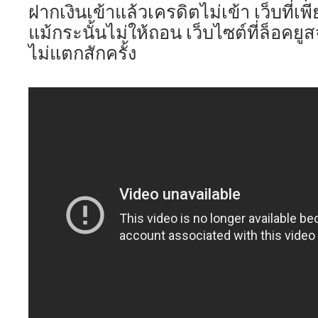
ฝากเงินเข้าแล้วเครดิตไม่เข้า เว็บที่เ
แม้กระนั้นไม่ให้ถอน เว็บไซต์ที่ล็อคยู
ไม่แตกสักครั้ง