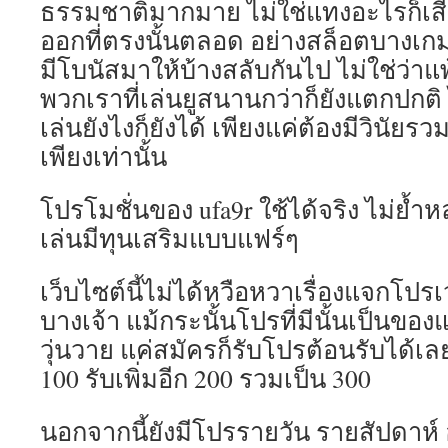
ธรรมชาติมากมาย ไม่ใช่แทงอะไรก็เส
ออกที่ตรงนั้นตลอด อย่างสล็อตบางเกมท
มีโบนัสมาให้บ้างสลับกันไป ไม่ใช่ว่าแพ
พวกเราที่เล่นยูสนานกว่าก็ยังแตกปกติ
เล่นยังไงก็ยังได้ เพียงแค่ต้องมีวินัยรวม
เพียงเท่านั้น
โปรโมชั่นของ ufa9r ใช้ได้จริง ไม่ย้ำห
เล่นมีทุนเสริมแบบแฟร์ๆ
เว็บไซต์นี้ไม่ได้หวือหวาเรื่องแจกโปรเ
บางเจ้า แม้กระนั้นโปรที่มีนั้นเป็นของ
วุ่นวาย แค่สมัครก็รับโปรต้อนรับได้เล
100 รับเพิ่มอีก 200 รวมเป็น 300
นอกจากนี้ยังมีโปรรายวัน รายสัปดาห์ 