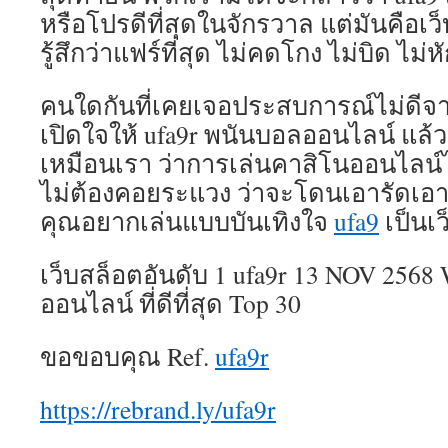
หรือโปรดีที่สุดในจักรวาล แต่มันคือเว
รู้สึกว่าแฟร์ที่สุด ไม่คดโกง ไม่บิด ไม่ห
คนใดกันที่เคยเจอประสบการณ์ไม่ดีจา
เปิดใจให้ ufa9r พนันบอลออนไลน์ แล้ว
เหมือนเรา ว่าการเล่นคาสิโนออนไลน์ไ
ไม่ต้องคอยระแวง ว่าจะโดนเอารัดเอ
คุณอยากเล่นแบบบันเทิงใจ
ufa9
เป็นเว
เว็บสล็อตอันดับ 1 ufa9r 13 NOV 256
ออนไลน์ ที่ดีที่สุด Top 30
ขอขอบคุณ Ref.
ufa9r
https://rebrand.ly/ufa9r