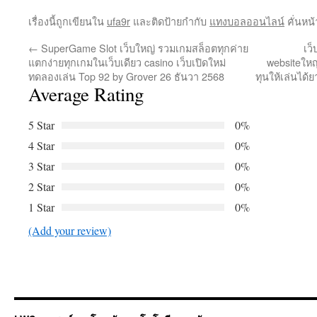
เรื่องนี้ถูกเขียนใน
ufa9r
และติดป้ายกำกับ
แทงบอลออนไลน์
คั่นหน
←
SuperGame Slot เว็บใหญ่ รวมเกมสล็อตทุกค่าย
เว็
แตกง่ายทุกเกมในเว็บเดียว casino เว็บเปิดใหม่
websiteใหญ่
ทดลองเล่น Top 92 by Grover 26 ธันวา 2568
ทุนให้เล่นได
Average Rating
5 Star
0%
4 Star
0%
3 Star
0%
2 Star
0%
1 Star
0%
(Add your review)