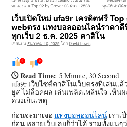
ทดลองเล่น Top 92 by Grover 26 ธันวา 2568
ทุนให้เล่นได
เนื้อหา
เว็บเปิดใหม่ ufa9r เครดิตฟรี To
webตรง แทงบอลออนไลน์ราคาดีที่สุ
ทุกเว็บ 2 ธ.ค. 2025 คาสิโน
เขียนบน
ธันวาคม 10, 2025
โดย
David Lewis
0
0
Read Time:
5 Minute, 30 Second
ufa9r เว็บไซต์คาสิโนเว็บตรงที่เล่นแล้ว
ยูส ไม่ล็อคผล เล่นเพลิดเพลินใจ เห็น
ดวงเกินเหตุ
ก่อนจะมาเจอ
แทงบอลออนไลน์
เราเป็น
ก่อน หลายเว็บเลยก็ว่าได้ รวมทั้งแน่ๆว่