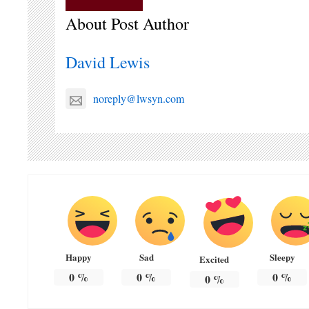
About Post Author
David Lewis
noreply@lwsyn.com
Happy
Sad
Sleepy
Excited
0
%
0
%
0
%
0
%