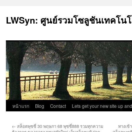
LWSyn: ศูนย์รวมโซลูชันเทคโนโ
ข้าม
หน้าแรก
Blog
Contact
Lets get your new site up and
ไป
←
สล็อตพุซซี่ 30 พฤษภา 68 พุซซี่888 รวมทุกความ
ทางเข้า
ยัง
ต้องการ ของการลงทุนสมัยใหม่ เว็บสล็อตแท้ ฝาก-
สล็อตpgฟรี