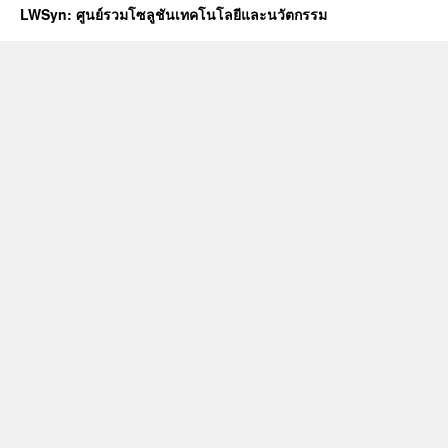
LWSyn: ศูนย์รวมโซลูชันเทคโนโลยีและนวัตกรรม