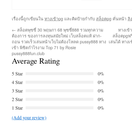
เรื่องนี้ถูกเขียนใน
ทางเข้าpg
และติดป้ายกำกับ
สล็อตpg
คั่นหน้า
ลิ
←
สล็อตพุซซี่ 30 พฤษภา 68 พุซซี่888 รวมทุกความ
ทางเข้า
ต้องการ ของการลงทุนสมัยใหม่ เว็บสล็อตแท้ ฝาก-
สล็อตpgฟรี
ถอน รวดเร็วเล่นหน้าเว็บไม่ต้องโหลด pussy888 ทาง
เล่นได้ ทางเ
เข้า พิชิตกำไรงาม Top 71 by Rosie
pussy888fun.club
Average Rating
5 Star
0%
4 Star
0%
3 Star
0%
2 Star
0%
1 Star
0%
(Add your review)