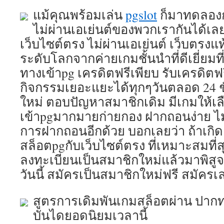
แม้คุณพร้อมเล่น
pgslot
ก็มาทดลองก
ไม่ผ่านเอเย่นต์ของพวกเรากันได้เล
เว็บไซต์ตรง ไม่ผ่านเอเย่นต์ เว็บตรง
ระดับโลกจากค่ายเกมชั้นนำที่ดีเยี่ยมที
ทางเข้าpg เครดิตฟรีเพียบ รับเครดิต
กิจกรรมเยอะแยะได้ทุกๆวันตลอด 24 ชั
ใหม่ ตอบปัญหาสมาชิกเดิม มีเกมให้เล
เข้าpgมากมายก่ายกอง ฝากถอนง่าย ไม่ม
การฝากถอนอีกด้วย บอกเลยว่า ถ้าเกิด
สล็อตpgกับเว็บไซต์ตรง ที่เหมาะสมที่สุด
ลงทะเบียนเป็นสมาชิกใหม่แล้วมาพิสูจน
วันนี้ สมัครเป็นสมาชิกใหม่ฟรี สมัครเ
สูตรการเดิมพันเกมสล็อตผ่าน ปากท
บันไดยอดนิยมเวลานี้