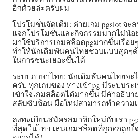
อีกด้วยล่ะครับผม
โปรโมชั่นจัดเต็ม: ค่ายเกม pgslot จะส
แจกโปรโมชั่นและกิจกรรมมากไม่น้อยเล
มาใช้บริการเกมสล็อตpgมากขึ้นเรื่อยๆ 
ทำให้นักเดิมพันคนไทยชอบแบบสุดๆด้ว
ในการชนะเยอะขึ้นได้
ระบบภาษาไทย: นักเดิมพันคนไทยจะไม่
ครับ ทุกเกมของ ทางเข้าpg มีระบบระ
เข้าใจเกมสล็อตได้มากขึ้น มีคำอธิบายเ
สลับซับซ้อน มือใหม่สามารถทำความเข
ลงทะเบียนสมัครสมาชิกใหม่กับเรา pgslo
ที่สุดในไทย เล่นเกมสล็อตที่ถูกอกถูกใ
อยากได้!