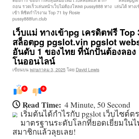
ถอน รวดเร็วเล่นหน้าเว็บไม่ต้องโหลด pussy888 ทาง
เล่นได้ ทางเ
เนื้อหา
เข้า พิชิตกำไรงาม Top 71 by Rosie
pussy888fun.club
เว็บแม่ ทางเข้าpg เครดิตฟรี Top
สล็อตpg pgslot.vin pgslot webs
อันดับ 1 ของไทย ที่นักปั่นต้องลอ
โนออนไลน์
เขียนบน
พฤษภาคม 3, 2025
โดย
David Lewis
0
0
Read Time:
4 Minute, 50 Second
เริ่มต้นได้กำไรกับ pgslot เว็บไซต์ต
มาตรฐานระดับโลกที่ยอดเยี่ยมในไ
สมาชิกแล้วลุยเลย!