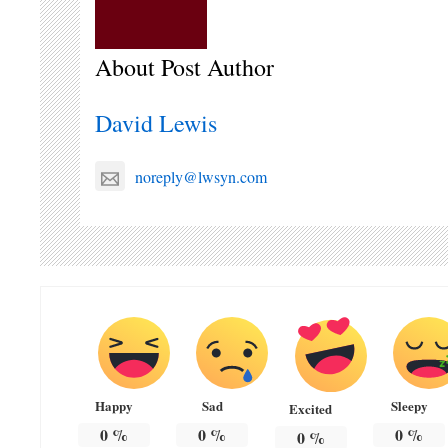
About Post Author
David Lewis
noreply@lwsyn.com
Happy
Sad
Sleepy
Excited
0
%
0
%
0
%
0
%