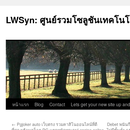
LWSyn: ศูนย์รวมโซลูชันเทคโนโ
ข้าม
หน้าแรก
Blog
Contact
Lets get your new site up and
ไป
←
Pgjoker auto เว็บตรง รวมคาสิโนออนไลน์ที่ดี
Debet พนัน
ยัง
ที่สุด พร้อมสล็อต PG แตกหนักทุกเกม! casino online
ไม่มีขั้นต่ำ 