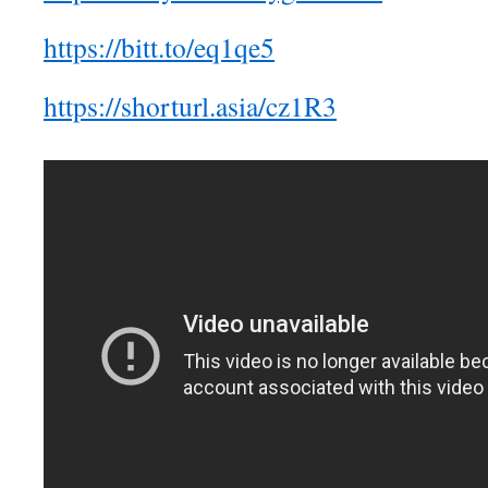
https://bitt.to/eq1qe5
https://shorturl.asia/cz1R3