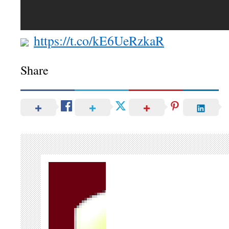
https://t.co/kE6UeRzkaR
Share