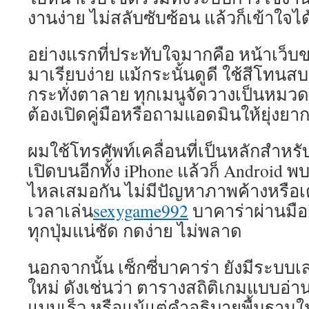
งานง่าย ไม่สลับซับซ้อน แล้วก็เข้าใจได
อย่างแรกที่ประทับใจมากคือ หน้าเว็บข
มาเรียบง่าย แม้กระนั้นดูดี ใช้สีโท
กระทั่งตาลาย ทุกเมนูจัดวางเป็นหมวดห
ต้องเปิดคู่มือหรือถามแอดมินให้ยุ่งยา
ผมใช้โทรศัพท์เคลื่อนที่เป็นหลักสำหรั
เปิดบนอีกทั้ง iPhone แล้วก็ Android พ
ไหลเสมอกัน ไม่มีปัญหาภาพค้างหรือเด้
เวลาเล่น
sexygame992
บาคาร่าผ่านมือ
ทุกปุ่มแน่ชัด กดง่าย ไม่พลาด
นอกจากนั้น เซ็กซี่บาคาร่า ยังมีระบ
ใหม่ ดังเช่นว่า ตารางสถิติเกมแบบอ่านง
แบบเร็ว หรือแม้แต่คำอธิบายพื้นฐานใน