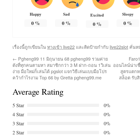
Happy
Sad
Sleepy
Excited
0
%
0
%
0
%
0
%
เรื่องนี้ถูกเขียนใน
ทางเข้า live22
และติดป้ายกำกับ
live22slot
คั่นห
←
Pgheng99 11 มิถุนายน 68 pgheng99 รวมค่าย
Faro1
ดังที่ทุกคนตามหา สมาชิกกว่า 3 M ฝาก-ถอน 1วิเล่น
ออนไลน์น่าเชื
ง่าย มือใหม่ก็เล่นได้ pgslot แจกวิธีเล่นแบบมือโปร
สูตรแตกห
คว้ากำไรงาม Top 66 by Gretta pgheng99.me
สล็อต รับส
Average Rating
5 Star
0%
4 Star
0%
3 Star
0%
2 Star
0%