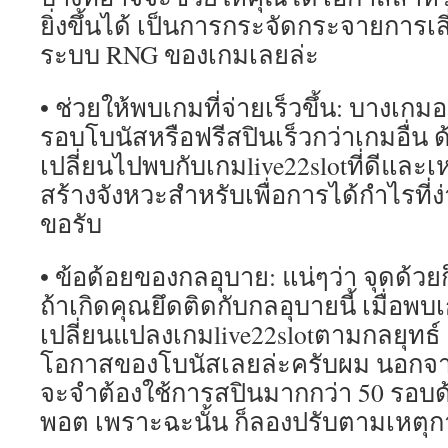
ยิ่งขึ้นได้ เป็นการกระจัดกระจายการเส
ระบบ RNG ของเกมเลยล่ะ
• ช่วยให้พบเกมที่จ่ายเร็วขึ้น: บางเก
รอบโบนัสหรือฟรีสปินเร็วกว่าเกมอื่น ด
เปลี่ยนไปพบกับเกมlive22slotที่ดีและ
สร้างจังหวะสำหรับเพื่อการได้กำไรที่ง
ขอรับ
• ข้อด้อยของกลอุบาย: แน่ๆว่า จุดด้วย
ถ้าเกิดคุณยึดติดกับกลอุบายนี้ เมื่อพบเ
เปลี่ยนแปลงเกมlive22slotตามกลยุทธ์
โอกาสของโบนัสเลยล่ะครับผม นอกจาก
จะจำต้องใช้การสปินมากกว่า 50 รอบด้ว
พอต เพราะฉะนั้น ก็ลองปรับตามเหตุก