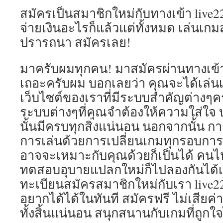
สมัครเป็นสมาชิกใหม่กับทางเข้า live22
จ่ายเงินอะไรก็แล้วแต่ทั้งหมด เล่นเก
ปรารถนา สมัครเลย!
มาครับผมทุกคน! มาสมัครผ่านทางเข้า 
เถอะครับผม บอกเลยว่า คุณจะได้เล่
เว็บไซต์ของเราที่มีระบบสำคัญต่าง
ระบบต่างๆที่คุณจำต้องให้ความใส่ใจ บ
นั้นมีครบทุกสิ่งแน่นอน นอกจากนั้น ก
การเล่นด้วยการเปลี่ยนเกมทุกรอบการห
อาจจะเหมาะกับคุณด้วยก็เป็นได้ คนไ
ทดสอบอุบายแปลกใหม่ก็ไปลองกันได้เ
ทะเบียนสมัครสมาชิกใหม่กับเรา live22 
อยากได้ได้ในทันที สมัครฟรี ไม่เสียค่
ทั้งสิ้นแน่นอน สนุกสนานกับเกมที่ถูกใจไ