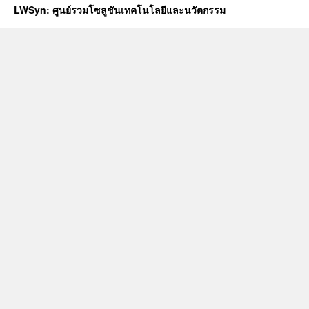
LWSyn: ศูนย์รวมโซลูชันเทคโนโลยีและนวัตกรรม