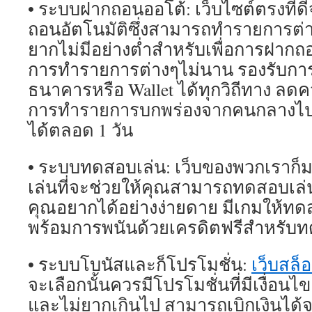
• ระบบฝากถอนออโต้: เว็บไซต์ตรงที่
ถอนอัตโนมัติซึ่งสามารถทำรายการต่าง
ยากไม่มีอย่างต่ำสำหรับเพื่อการฝากถ
การทำรายการต่างๆไม่นาน รองรับกา
ธนาคารหรือ Wallet ได้ทุกวิถีทาง ลดคว
การทำรายการบกพร่องจากคนกลางไป
ได้ตลอด 1 วัน
• ระบบทดสอบเล่น: เว็บของพวกเราก
เล่นที่จะช่วยให้คุณสามารถทดสอบเล่น
คุณอยากได้อย่างง่ายดาย มีเกมให้ท
พร้อมการพนันด้วยเครดิตฟรีสำหรับท
• ระบบโบนัสและก็โปรโมชั่น:
เว็บสล็
จะเลือกนั้นควรมีโปรโมชั่นที่มีเงื่อนไ
และไม่ยากเกินไป สามารถเบิกเงินได้จริ