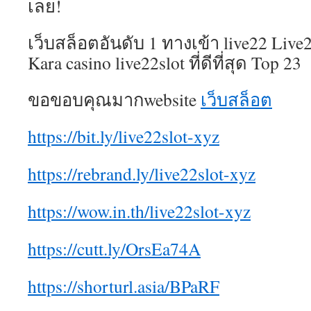
เลย!
เว็บสล็อตอันดับ 1 ทางเข้า live22 Live22
Kara casino live22slot ที่ดีที่สุด Top 23
ขอขอบคุณมากwebsite
เว็บสล็อต
https://bit.ly/live22slot-xyz
https://rebrand.ly/live22slot-xyz
https://wow.in.th/live22slot-xyz
https://cutt.ly/OrsEa74A
https://shorturl.asia/BPaRF