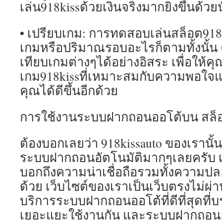
เล่น918kissด้วยเงินจริงมากยิ่งขึ้นด้วย
• เปรียบเกม: การทดสอบเล่นสล็อต918
เกมหรือปริมาณรอบอะไรก็ตามทั้งนั้
เทียบเกมต่างๆได้อย่างอิสระ เพื่อให้ค
เกม918kissที่เหมาะสมกับความพอใจ
คุณได้ดีขึ้นอีกด้วย
การใช้งานระบบฝากถอนออโต้บน สล็
ต้องบอกเลยว่า 918kissauto ของเรานั้
ระบบฝากถอนอัตโนมัติมากๆเลยครับ เนื่
บอกถึงความน่าเชื่อถือรวมทั้งความปล
ด้วย เว็บไซต์ของเราเป็นเว็บตรงไม่ผ่านเ
บริการระบบฝากถอนออโต้ที่ดีที่สุดที่
เยอะแยะใช้งานกัน และระบบฝากถอนอ