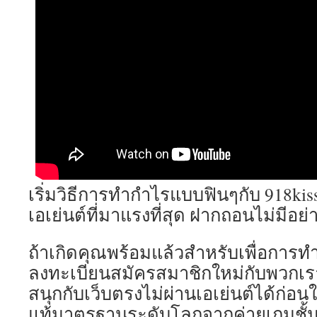
เริ่มวิธีการทำกำไรแบบฟินๆกับ 918kis
เอเย่นต์ที่มาแรงที่สุด ฝากถอนไม่มีอย่
ถ้าเกิดคุณพร้อมแล้วสำหรับเพื่อกา
ลงทะเบียนสมัครสมาชิกใหม่กับพวกเร
สนุกกับเว็บตรงไม่ผ่านเอเย่นต์ได้ก่อน
แท้มาตรฐานระดับโลกจากค่ายเกมชั้น