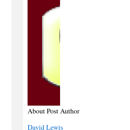
About Post Author
David Lewis