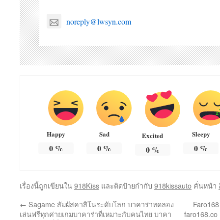
noreply@lwsyn.com
Happy
Sad
Sleepy
Excited
0
%
0
%
0
%
0
%
เรื่องนี้ถูกเขียนใน
918Kiss
และติดป้ายกำกับ
918kissauto
คั่นหน้า
←
Sagame สัมผัสคาสิโนระดับโลก บาคาร่าทดลอง
Faro168 
เล่นฟรีทุกค่ายเกมบาคาร่าที่เหมาะกับคนไทย บาคา
faro168.co 