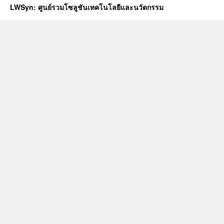
LWSyn: ศูนย์รวมโซลูชันเทคโนโลยีและนวัตกรรม