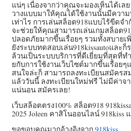
แน่ๆ เนื่องจากว่าคุณจะมองเห็นได้เลยว
วางแบบมาให้คุณได้ใช้งานนั้นมีความ
เท่าไร การเล่นสล็อต918แบบไร้ขีดจำก
จะช่วยให้คุณสามารถเล่นเกมสล็อต918ไ
ปลอดภัยมากขึ้นเรื่อยๆ รวมทั้งสบายเพิ่ม
ยังระบบทดสอบเล่น918kissautoและก
ล้วนเป็นระบบบริการที่ดีเยี่ยมที่สุดที
ยกับการใช้งานเว็บไซต์มากขึ้นเรื่อย
สนใจล่ะก็ สามารถลงทะเบียนสมัครสมา
แล้ววันนี้ ลงทะเบียนใหม่ฟรี ไม่มีค่าจา
แน่นอน สมัครเลย!
เว็บสล็อตตรง100% สล็อต918 918kissau
2025 Joleen คาสิโนออนไลน์ 918kiss แ
ขอขอบคุณมากอ้างอิงจาก
918kiss