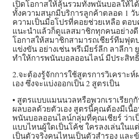
เปิดโอกาสให้ลุ้นรวมทั้งพนันบอลให้ได
ทั้งความสนุกมีบริการลูกค้าตลอด 1 วัน 
ความเป็นมือโปรที่คอยช่วยเหลือ ตอ
แนะนำแล้วก็ดูแลสมาชิกทุกคนอย่างดี ไม
โอกาสให้สมาชิกสามารถเชียร์ทีมฟุตบ
แข่งขัน อย่างเช่น พรีเมียร์ลีก ลาลีกา
ทำให้การพนันบอลออนไลน์ มีประสิทธิภ
2.จะต้องรู้จักการใช้สูตรการวิเคราะห
เอง ซึ่งจะแบ่งออกเป็น 2 สูตรเป็น
• สูตรแบบแมนนวลหรือพวกเราเรียกกัน
ผลบอลด้วยตัวเอง สูตรนี้คุณต้องมีเนื้
พนันบอลออนไลน์กลุ่มที่คุณเชียร์ ว่าเป
แบบไหนผู้ใดเป็นโค้ช ใครลงเล่นในแต
เป็นตัวจริงคนไหนเป็นตัวสำรอง และข้อ