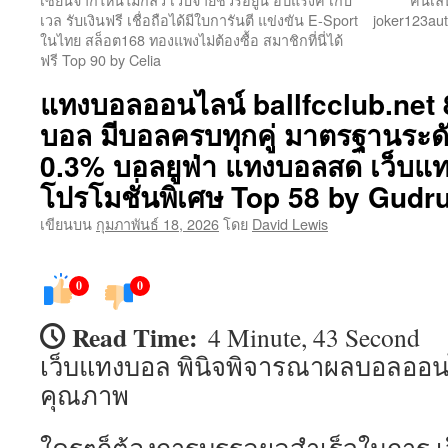
เวล รับเงินฟรี เชื่อถือได้มีใบการันตี แข่งขัน E-Sport
joker123au
เนื้อหา
ในไทย สล็อต168 ทองแพงไม่ต้องซื้อ สมาชิกที่นี่ได้
ฟรี Top 90 by Celia
แทงบอลออนไลน์ ballfcclub.net 
บอล มีบอลครบทุกคู่ มาตรฐานระด
0.3% บอลยูฟ่า แทงบอลสด เว็บแท
โปรโมชั่นพิเศษ Top 58 by Gudr
เขียนบน
กุมภาพันธ์ 18, 2026
โดย
David Lewis
0
0
Read Time:
4 Minute, 43 Second
เว็บแทงบอล พินิจพิจารณาผลบอลออนไล
คุณภาพ