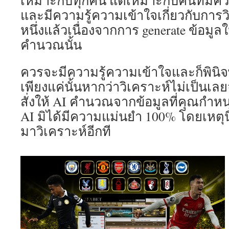
เหมาะกับทุกคน แต่เหมาะกับคนที่มีค
และมีความรู้ความเข้าใจเกี่ยวกับการ
หนึ่งแล้วเนื่องจากการ generate ข้อมูลให
คำนวณนั้น
ควรจะมีความรู้ความเข้าใจและก็พิน
เพียงแค่นั้นหากว่าวิเคราะห์ไม่เป็นเ
สั่งให้ AI คำนวณจากข้อมูลที่คุณกำหน
AI มิได้มีความแม่นยำ 100% โดยเหตุน
มาวิเคราะห์อีกที