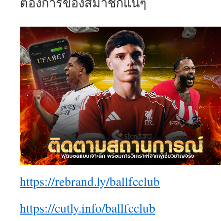
ต้องการของสมาชิกแน่ๆ
https://rebrand.ly/ballfcclub
https://cutly.info/ballfcclub