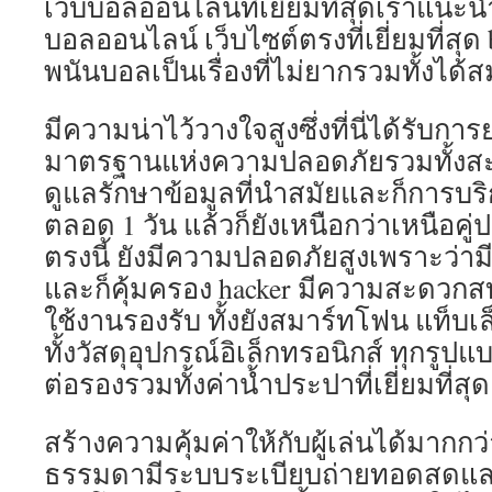
เว็บบอลออนไลน์ที่เยี่ยมที่สุดเราแนะนำท
บอลออนไลน์ เว็บไซต์ตรงที่เยี่ยมที่สุด
พนันบอลเป็นเรื่องที่ไม่ยากรวมทั้งได
มีความน่าไว้วางใจสูงซึ่งที่นี่ได้รับกา
มาตรฐานแห่งความปลอดภัยรวมทั้งส
ดูแลรักษาข้อมูลที่นำสมัยและก็การบริก
ตลอด 1 วัน แล้วก็ยังเหนือกว่าเหนือคู่ปร
ตรงนี้ ยังมีความปลอดภัยสูงเพราะว่า
และก็คุ้มครอง hacker มีความสะดวกส
ใช้งานรองรับ ทั้งยังสมาร์ทโฟน แท็บเ
ทั้งวัสดุอุปกรณ์อิเล็กทรอนิกส์ ทุกร
ต่อรองรวมทั้งค่าน้ำประปาที่เยี่ยมที่สุด
สร้างความคุ้มค่าให้กับผู้เล่นได้มากก
ธรรมดามีระบบระเบียบถ่ายทอดสดและ