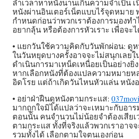
ล่ำเวลาหาหนังนานเกินความจำเป็น เนื่
หนังผ่านอินเตอร์เน็ตแบบไร้จุดหมาย 
กำหนดก่อนว่าพวกเราต้องการมองทำ
อยากลุ้น หรือต้องการหัวเราะ เพื่อจะ
• แยกวันใช้ความคิดกับวันพักผ่อน: ดูห
ในวันหยุดบางครั้งอาจจะไม่สนุกเลยในว
ดำเนินการมาเหน็ดเหนื่อยเป็นอย่างยิ่ง
หากเลือกหนังที่ต้องแปลความหมายหลาย
อิดโรย แต่ถ้าเกิดวันไหนหัวแล่น หนังอ
• อย่าฝ่าฝืนดูหนังตามกระแส:
037mov
มากถูกใจมิได้แปลว่าจะเหมาะกับอา
ตอนนั้น คนจำนวนไม่น้อยจำต้องเสียเ
ตามกระแส ทั้งที่จริงแล้วพวกเราอาจจะ
รวมทั้งได้ เลือกตามใจตนเองก่อน