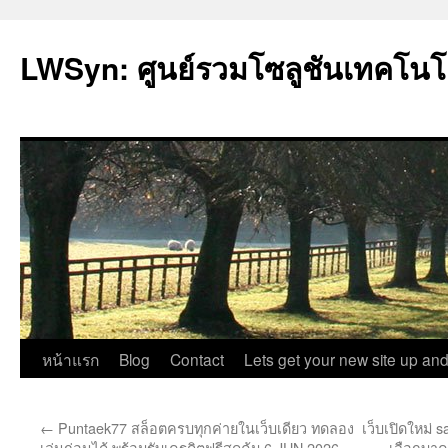
LWSyn: ศูนย์รวมโซลูชันเทคโนโ
ข้าม
หน้าแรก
Blog
Contact
Lets get your new site up and
ไป
←
Puntaek77 สล็อตครบทุกค่ายในเว็บเดียว ทดลอง
เว็บเปิดใหม่
ยัง
เล่นก่อนได้ พร้อมรับเครดิตฟรีสุดคุ้ม 6 JUN 2026
เลือกบาค