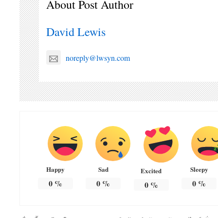
About Post Author
David Lewis
noreply@lwsyn.com
Happy
Sad
Sleepy
Excited
0
%
0
%
0
%
0
%