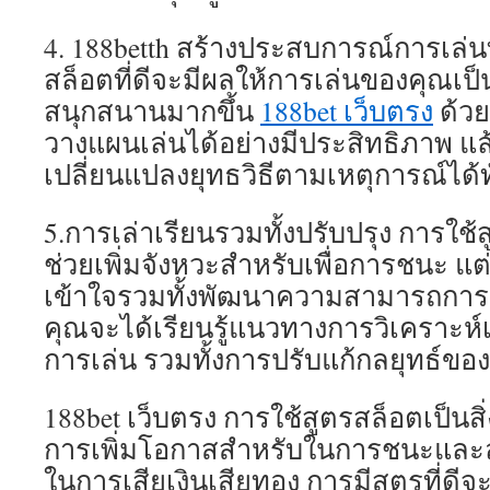
4. 188betth สร้างประสบการณ์การเล่นที่
สล็อตที่ดีจะมีผลให้การเล่นของคุณเป
สนุกสนานมากขึ้น
188bet เว็บตรง
ด้วย
วางแผนเล่นได้อย่างมีประสิทธิภาพ แ
เปลี่ยนแปลงยุทธวิธีตามเหตุการณ์ได้ท
5.การเล่าเรียนรวมทั้งปรับปรุง การใช้
ช่วยเพิ่มจังหวะสำหรับเพื่อการชนะ แ
เข้าใจรวมทั้งพัฒนาความสามารถการเ
คุณจะได้เรียนรู้แนวทางการวิเคราะห
การเล่น รวมทั้งการปรับแก้กลยุทธ์ของ
188bet เว็บตรง การใช้สูตรสล็อตเป็นสิ
การเพิ่มโอกาสสำหรับในการชนะและล
ในการเสียเงินเสียทอง การมีสูตรที่ดีจะ