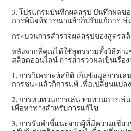
3. โปรแกรมบันทึกผลสรุป บันทึกผลของก
การพินิจพิจารณาแล้วก็ปรับแก้การเ
กระบวนการสำรวจผลสรุปของสูตรสล
หลังจากที่คุณได้ใช้สูตรรวมทั้งวิธีต่า
สล็อตออนไลน์ การสำรวจผลเป็นเรื่องจ
1. การวิเคราะห์สถิติ เก็บข้อมูลการเล่น
การชนะแล้วก็การแพ้ เพื่อเปลี่ยนแปล
2. การทบทวนการเล่น ทบทวนการเล่น
เพื่อหาทางสำหรับการแก้ไข
3. การรับคำชี้แนะจากผู้ที่มีความเชี่