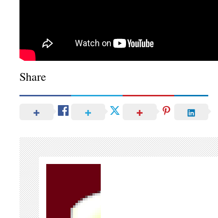
Share