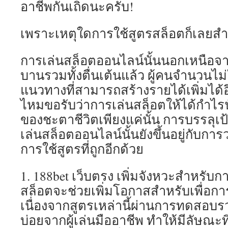
อาชีพกันเถิดนะครับ!
เพราะเหตุใดการใช้สูตรสล็อตก็เลยส
การเล่นสล็อตออนไลน์นั้นนอกเหนือจา
บานรวมทั้งตื่นเต้นแล้ว ผู้คนจำนวนไม่ใ
แนวทางที่สามารถสร้างรายได้เพิ่มได้อี
ไหมขอรับว่าการเล่นสล็อตให้ได้กำไรนั้น
ของชะตาชีวิตเพียงแค่นั้น การบรรลุ
เล่นสล็อตออนไลน์นั้นยังขึ้นอยู่กับก
การใช้สูตรที่ถูกอีกด้วย
1. 188bet เว็บตรง เพิ่มจังหวะสำหรับ
สล็อตจะช่วยเพิ่มโอกาสสำหรับเพื่อ
เนื่องจากสูตรเหล่านี้ผ่านการทดสอบร
บ่อยจากผู้เล่นมืออาชีพ ทำให้มีลัษณะ