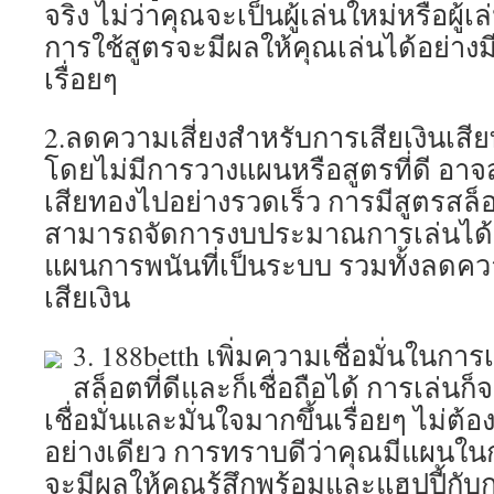
จริง ไม่ว่าคุณจะเป็นผู้เล่นใหม่หรือผู้
การใช้สูตรจะมีผลให้คุณเล่นได้อย่างมี
เรื่อยๆ
2.ลดความเสี่ยงสำหรับการเสียเงินเสี
โดยไม่มีการวางแผนหรือสูตรที่ดี อาจส
เสียทองไปอย่างรวดเร็ว การมีสูตรสล
สามารถจัดการงบประมาณการเล่นได้ด
แผนการพนันที่เป็นระบบ รวมทั้งลดคว
เสียเงิน
3. 188betth เพิ่มความเชื่อมั่นในการเ
สล็อตที่ดีและก็เชื่อถือได้ การเล่น
เชื่อมั่นและมั่นใจมากขึ้นเรื่อยๆ ไม่ต้
อย่างเดียว การทราบดีว่าคุณมีแผนใน
จะมีผลให้คุณรู้สึกพร้อมและแฮปปี้กับก