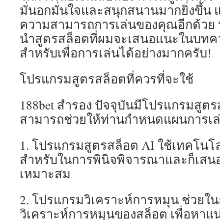
มั่นอกมั่นใจและสนุกสนานมากยิ่งขึ้น 
ความสามารถการเล่นของคุณอีกด้วย 
นำสูตรสล็อตที่ผมจะเสนอแนะในบทคว
สำหรับเพื่อการเล่นได้อย่างมากครับ!
โปรแกรมสูตรสล็อตที่ควรที่จะใช้
188bet สํารอง ปัจจุบันมีโปรแกรมสูต
สามารถช่วยให้ท่านกำหนดแผนการเล่น
1. โปรแกรมสูตรสล็อต AI ใช้เทคโนโ
สำหรับในการพินิจพิจารณาและก็เสนอ
เหมาะสม
2. โปรแกรมวิเคราะห์การหมุน ช่วย
วิเคราะห์การหมุนของสล็อต เพื่อหา