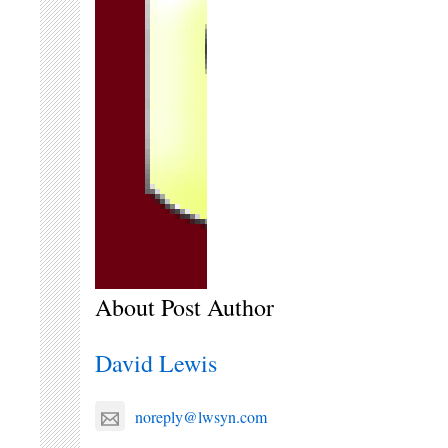
About Post Author
David Lewis
noreply@lwsyn.com