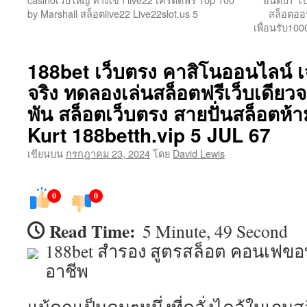
by Marshall สล็อตlive22 Live22slot.us 5
สล็อตออ
เนื้อหา
เพื่อนรับ10
188bet เว็บตรง คาสิโนออนไลน์ 
จริง ทดลองเล่นสล็อตฟรีเว็บเดีย
พัน สล็อตเว็บตรง สายปั่นสล็อตห
Kurt 188betth.vip 5 JUL 67
เขียนบน
กรกฎาคม 23, 2024
โดย
David Lewis
0
0
Read Time:
5 Minute, 49 Second
188bet สํารอง สูตรสล็อต คอนเฟขอบ
อาชีพ