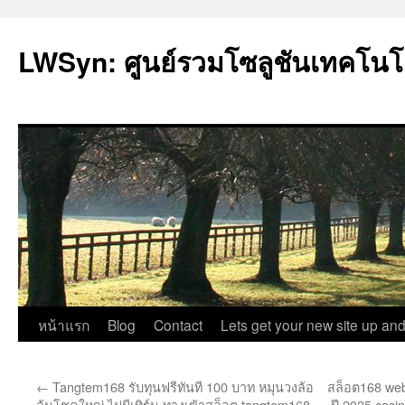
LWSyn: ศูนย์รวมโซลูชันเทคโนโ
ข้าม
หน้าแรก
Blog
Contact
Lets get your new site up and
ไป
←
Tangtem168 รับทุนฟรีทันที 100 บาท หมุนวงล้อ
สล็อต168 webs
ยัง
ลุ้นโชคใหญ่ ไม่มีเทิร์น ทางเข้าสล็อต tangtem168
ปี 2025 casi