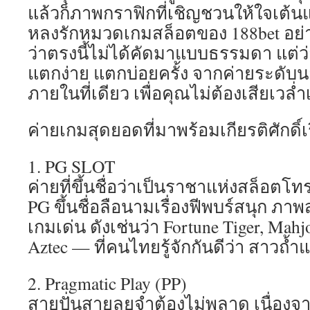
แล้วก็ภาพกราฟิกที่เชิญชวนให้ใจเต้น
หลงรักหมวดเกมสล็อตของ 188bet อย่
ว่าตรงนี้ไม่ได้คัดมาแบบธรรมดา แต่ว่
แตกง่าย แตกบ่อยครั้ง จากค่ายระดับ
ภายในที่เดียว เพื่อคุณไม่ต้องเสียเวล่ำ
ค่ายเกมสุดยอดที่มาพร้อมเกียรติศักดิ์เ
1. PG SLOT
ค่ายที่ขึ้นชื่อว่าเป็นราชาแห่งสล็อตโท
PG ขึ้นชื่อลือนามเรื่องฟีพบร์สนุก ภ
เกมเด่น ดังเช่นว่า Fortune Tiger, Mahj
Aztec — ที่คนไทยรู้จักกันดีว่า สาวถ้
2. Pragmatic Play (PP)
สายปั่นสายลุยจำต้องไม่พลาด เนื่องจ