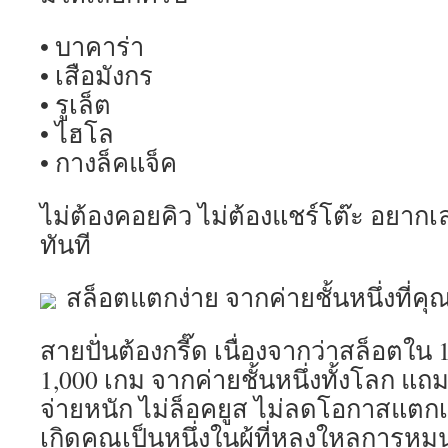
• บาคาร่า
• เสือมังกร
• รูเล็ต
• ไฮโล
• กางล็คแจ็ค
ไม่ต้องคอยคิว ไม่ต้องแชร์โต๊ะ อยากเล่
ทันที
สล็อตแตกง่าย จากค่ายชั้นหนึ่งที่
สายปั่นต้องกรี๊ด เนื่องจากว่าสล็อตใน 
1,000 เกม จากค่ายชั้นหนึ่งทั้งโลก แ
จ่ายหนัก ไม่ล็อคยูส ไม่ลดโอกาสแตกเ
เกิดคุณเป็นหนึ่งในผู้ที่หลงใหลการหม