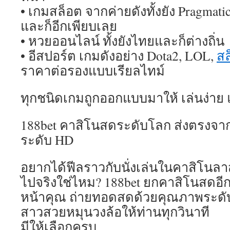
• เกมสล็อต จากค่ายดังทั้งยัง Pragmatic 
และก็อีกเพียบเลย
• หวยออนไลน์ ทั้งยังไทยและก็ต่างถิ่น
• อีสปอร์ต เกมดังอย่าง Dota2, LOL,
สล
ราคาต่อรองแบบเรียลไทม์
ทุกชนิดเกมถูกออกแบบมาให้ เล่นง่าย 
188bet คาสิโนสดระดับโลก ส่งตรงจา
ระดับ HD
อยากได้ฟีลราวกับนั่งเล่นในคาสิโนลา
ไปจริงใช่ไหม? 188bet ยกคาสิโนสดอีก
หน้าคุณ ถ่ายทอดสดด้วยคุณภาพระดับ 
สาวสวยหมุนวงล้อให้ท่านทุกวินาที
มีให้เลือกครบ