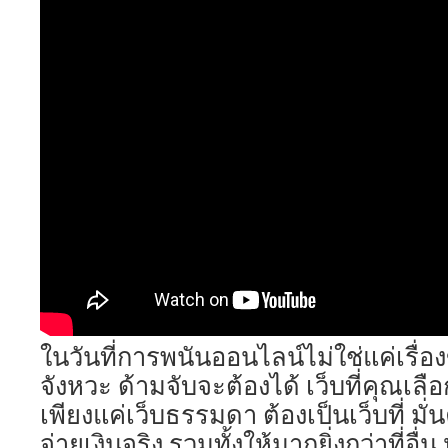
ในวันที่การพนันออนไลน์ไม่ใช่แค่เรื่
จังหวะ ด้ามจับจะต้องได้ เว็บที่คุณเลื
เพียงแค่เว็บธรรมดา ต้องเป็นเว็บที่ มั
จ่ายเงินจริง รวมทั้งให้มากยิ่งกว่าที่อื่