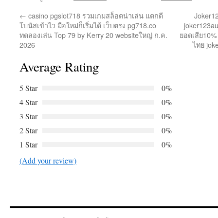
←
casino pgslot718 รวมเกมสล็อตน่าเล่น แตกดี
Joker12
โบนัสเข้าไว มือใหม่ก็เริ่มได้ เว็บตรง pg718.co
joker123au
ทดลองเล่น Top 79 by Kerry 20 websiteใหญ่ ก.ค.
ยอดเสีย10%
2026
ไทย joke
Average Rating
5 Star
0%
4 Star
0%
3 Star
0%
2 Star
0%
1 Star
0%
(Add your review)