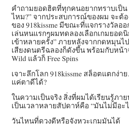
คำถามยอดฮิตที่ทุกคนอยากทราบเป็น 
ไหม?” จากประสบการณ์ของผม จะต้อ
ของ 918kissme มีขณะที่แจกรางวัลออก
เล่นหนแรกๆผมทดลองเลือกเกมยอดนิยมที
เข้าหลายครั้ง” ภายหลังจากกดหมุนไป
เสียงดนตรีฉลองก็ดังขึ้น พร้อมกับหน้
Wild แล้วก็ Free Spins
เจาะลึกโลก 918kissme สล็อตแตกง่าย…
แค่ตาดีได้?
ในความเป็นจริง สิ่งที่ผมได้เรียนรู้ภ
เป็นเวลาหลายสัปดาห์คือ “มันไม่มีอะ
วันไหนที่ดวงดีหรือจังหวะเกมมันได้