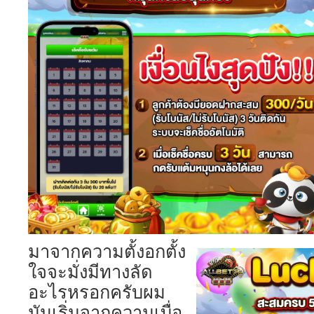
มาจากความตั้งอกตั้ง
ใจจะมั่งมีทางลัด
อะไรหรอกครับผม
มันเริ่มจากความเบื่อ