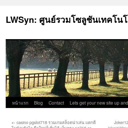
LWSyn: ศูนย์รวมโซลูชันเทคโนโ
ข้าม
หน้าแรก
Blog
Contact
Lets get your new site up and
ไป
←
casino pgslot718 รวมเกมสล็อตน่าเล่น แตกดี
Joker12
ยัง
โบนัสเข้าไว มือใหม่ก็เริ่มได้ เว็บตรง pg718.co
joker123au