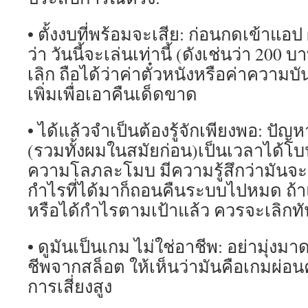
• ตั้งงบที่พร้อมจะเสีย: ก่อนกดเข้าแอ
ว่า วันนี้จะเล่นเท่านี้ (ดังเช่นว่า 200 
เลิก ถือได้ว่าค่าตั๋วหนังหรือค่าความบั
เพิ่มเพื่อเอาคืนเด็ดขาด
• ได้แล้วจำเป็นต้องรู้จักเพียงพอ: ป
(รวมทั้งผมในสมัยก่อน)เป็นเวลาได้โบ
ความโลภละโมบ มีความรู้สึกว่ามันจะแ
กำไรที่ได้มาก็ถอนคืนระบบไปหมด ถ้
หรือได้กำไรตามเป้าแล้ว ควรจะเลิกทั
• ดูมันเป็นเกม ไม่ใช่อาชีพ: อย่ามุ่งม
ชีพจากสล็อต ให้เห็นว่ามันคือเกมผ่อ
การเสี่ยงสูง