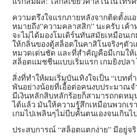
แรกสัมผัส: โลกสีเขียวคาสิโนในโทรศั
ความตรึงใจแรกภายหลังจากติดตั้งแอ
หมายถึง”ความคลาสสิก” นะครับ เค้า
จะไม่ได้มองโมเดิร์นทันสมัยเหมือนเกม
ให้กลิ่นของตู้สล็อตในคาสิโนจริงๆตั
หมวดเด่นชัด และที่สำคัญคือมีเกมให้เ
สล็อตแมชชีนแบบเริ่มแรก เกมยิงปลา 
สิ่งที่ทำให้ผมเริ่มบันเทิงใจเป็น “เบทต่
พันอย่างน้อยที่เอื้อต่อคนงบประมาณ
มีเงินหลักสิบหลักร้อยก็สามารถกดหมุน (
ได้แล้ว มันให้ความรู้สึกเหมือนพวกเร
เกมไปเพลินๆไม่บีบคั้นตนเองจนเกินไ
ประสบการณ์ “สล็อตแตกง่าย” มีอยู่จร