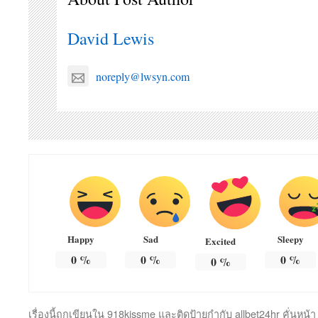
David Lewis
noreply@lwsyn.com
Happy
Sad
Sleepy
Excited
0
%
0
%
0
%
0
%
เรื่องนี้ถูกเขียนใน
918kissme
และติดป้ายกำกับ
allbet24hr
คั่นหน้