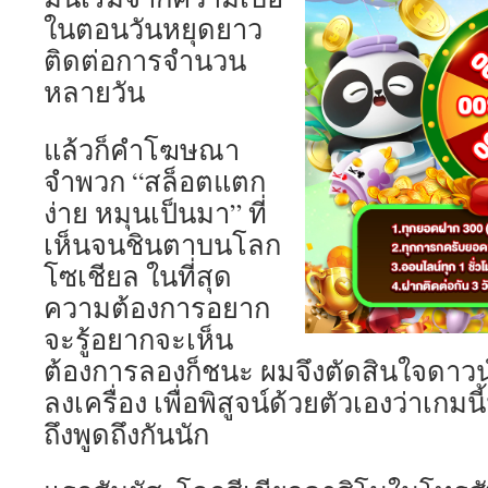
ในตอนวันหยุดยาว
ติดต่อการจำนวน
หลายวัน
แล้วก็คำโฆษณา
จำพวก “สล็อตแตก
ง่าย หมุนเป็นมา” ที่
เห็นจนชินตาบนโลก
โซเชียล ในที่สุด
ความต้องการอยาก
จะรู้อยากจะเห็น
ต้องการลองก็ชนะ ผมจึงตัดสินใจดาวน
ลงเครื่อง เพื่อพิสูจน์ด้วยตัวเองว่าเกม
ถึงพูดถึงกันนัก