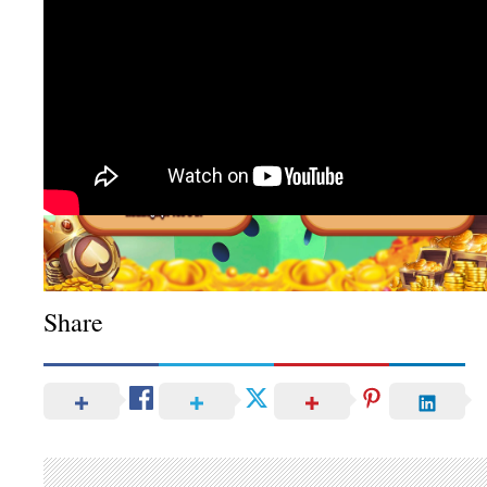
Share