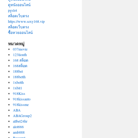
ดูหนังออนไลน์
pgslot
สล็อตเว็บตรง
https://www.sexy168.vip
สล็อตเว็บตรง
ซื้อหวยออนไลน์
หมวดหมู่
037movie
123lionth
168 สล็อต
168สล็อต
188bet
188betth
1xbetth
1xbit1
918Kiss
918kissauto
918kissme
ABA
ABAGroup2
allbet24hr
alot666
amb888
Baccarat