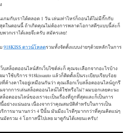
ง
มกับเราได้ตลอด 1 วัน เล่นเท่าไหร่ก็ถอนได้ไม่มีกั๊กกับ
ุดในตอนนี้ ถ้าเกิดคุณไม่ต้องการพลาดโอกาสดีๆแบบนี้ล่ะก็
พวกเราได้เลยจ๊ะครับ สมัครเลย!
ับ
918KISS ดาวน์โหลด
รวมทั้งจัดตั้งแบบง่ายๆด้วยหลักในการ
็บสล็อตออนไลน์สักเว็บไซต์ล่ะก็ คุณจะเลือกจากอะไรบ้าง
าใช้บริการ 918kissauto แล้วก็ติดตั้งเป็นระเบียบเรียบร้อย
งที่ค้างคาใจอยู่เหมือนกันว่า คุณเลือกเว็บสล็อตออนไลน์ถูกรึ
เงินจากการเล่นสล็อตออนไลน์ได้ใช่หรือไม่? ผมบอกเลยคะนะ
บสล็อตออนไลน์ของเราจะเป็นเรื่องที่ถูกที่สุดและก็เป็นการ
นปีนี้อย่างแน่นอน เนื่องจากว่าคุณสมบัติสำหรับในการเป็น
ห้บริการมานานกว่า 4 ปีนั้น มันมีอะไรดีๆมากกว่าที่คุณคิดแน่ๆ
อนมัดรวม 4 โอกาสนี้ไปเลย มาดูกันได้เลยนะครับ!