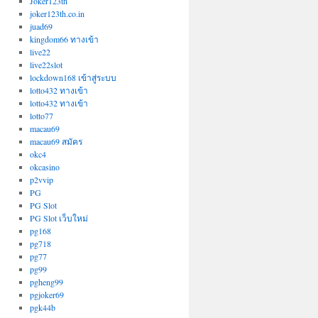
Joker123th
joker123th.co.in
juad69
kingdom66 ทางเข้า
live22
live22slot
lockdown168 เข้าสู่ระบบ
lotto432 ทางเข้า
lotto432 ทางเข้า
lotto77
macau69
macau69 สมัคร
okc4
okcasino
p2vvip
PG
PG Slot
PG Slot เว็บใหม่
pg168
pg718
pg77
pg99
pgheng99
pgjoker69
pgk44b