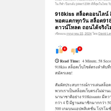
โน กีฬา ป๊อกเด้ง joker123th ดีที่สุดในไทย T
เนื้อหา
918kiss สล็อตออนไลน์ ส
พอตแตกทุกวัน สล็อต91
ดาวน์โหลด ถอนได้จริงไม่
เขียนบน
กรกฎาคม 22, 2024
โดย
David Le
0
0
Read Time:
4 Minute, 58 Sec
918kiss สล็อตเว็บไซต์ตรงลำดับท
สมัครเลย!
สัมผัสประสบการณ์การเล่นสล็อตออ
พวกเราเป็นสล็อตเว็บตรงไม่ผ่านเอเ
นานาชาติอย่าง 918kissauto มีค
กว่า 4 ปี มีฐานสมาชิกมากกว่า 5
500 เกมบนแอปพลิเคชั่น โปรโมชั่