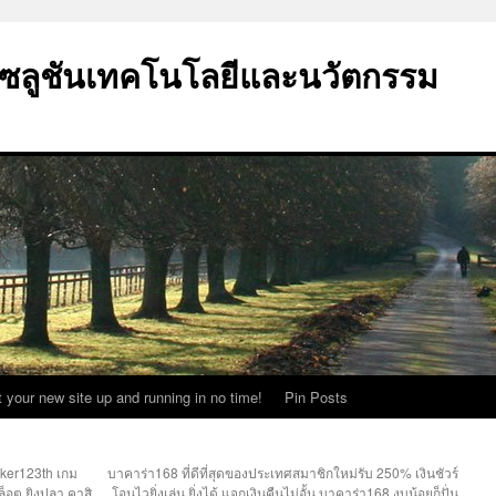
ซลูชันเทคโนโลยีและนวัตกรรม
t your new site up and running in no time!
Pin Posts
oker123th เกม
บาคาร่า168 ที่ดีที่สุดของประเทศสมาชิกใหม่รับ 250% เงินชัวร์
ล็อต ยิงปลา คาสิ
โอนไวยิ่งเล่น ยิ่งได้ แจกเงินคืนไม่อั้น บาคาร่า168 งบน้อยก็ปั่น