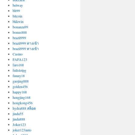
betway
bh99
bitcoin
bkkwin
bonanza99
bonus888
brazil999
brazil999 ทางเข้า
brazil999 ทางเข้า
Casino
FAFA123
faro168
fullslotpg
funny18
gaojing888
golden456
happy168
hengjing168
hongkong456
hydra888 สล็อต
jinda55
jinda888
Joker123
joker123auto