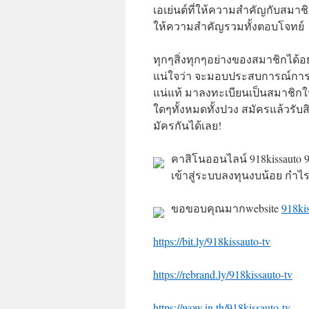
เอเย่นต์ที่ให้ความสำคัญกับสม
ให้ความสำคัญรวมทั้งตอบโจทย์
ทุกๆสิ่งทุกๆอย่างของสมาชิกได้อย
แน่ใจว่า จะมอบประสบการณ์การเล่น
แน่แท้ มาลงทะเบียนเป็นสมาชิกใหม
ใดๆทั้งหมดทั้งปวง สมัครแล้วรับส
มัครกันได้เลย!
คาสิโนออนไลน์ 918kissauto 918
เข้าสู่ระบบลงทุนงบน้อย กำไ
ขอขอบคุณมากwebsite
918ki
https://bit.ly/918kissauto-tv
https://rebrand.ly/918kissauto-tv
https://wow.in.th/918kissauto-tv