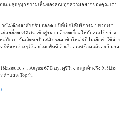
าชิกแบบสุดๆทุกความเห็นของคุณ ทุกความอยากของคุณ เรา
่างไม่ต้องสงสัยครับ ตลอด 4 ปีที่เปิดให้บริการมา พวกเรา
สล็อต 918kiss เข้าสู่ระบบ ที่ยอดเยี่ยมให้กับคุณได้อย่าง
่กับเรากันเถิดขอรับ สมัครสมาชิกใหม่ฟรี ไม่เสียค่าใช้จ่าย
ิทธิพิเศษต่างๆได้เลยโดยทันที ถ้าเกิดคุณพร้อมแล้วล่ะก็ มาส
kissauto.tv 1 August 67 Daryl ดูรีวิวจากลูกค้าจริง 918kiss
รหลักแสน Top 91
ss