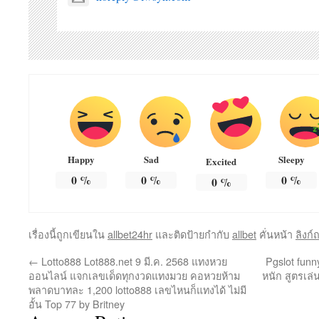
Happy
Sad
Sleepy
Excited
0
%
0
%
0
%
0
%
เรื่องนี้ถูกเขียนใน
allbet24hr
และติดป้ายกำกับ
allbet
คั่นหน้า
ลิงก์
←
Lotto888 Lot888.net 9 มี.ค. 2568 แทงหวย
Pgslot funn
ออนไลน์ แจกเลขเด็ดทุกงวดแทงมวย คอหวยห้าม
หนัก สูตรเล่
พลาดบาทละ 1,200 lotto888 เลขไหนก็แทงได้ ไม่มี
อั้น Top 77 by Britney