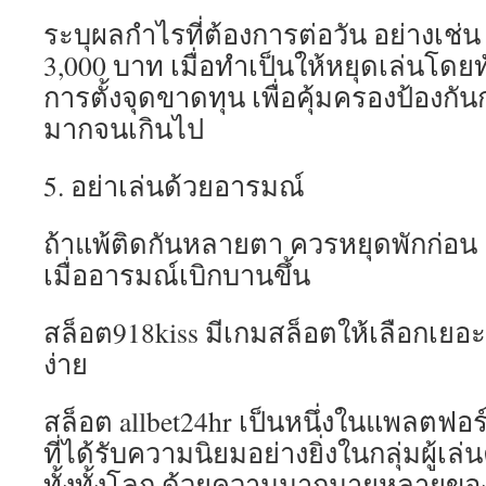
ระบุผลกำไรที่ต้องการต่อวัน อย่างเช่น ถ
3,000 บาท เมื่อทำเป็นให้หยุดเล่นโดยทั
การตั้งจุดขาดทุน เพื่อคุ้มครองป้องกัน
มากจนเกินไป
5. อย่าเล่นด้วยอารมณ์
ถ้าแพ้ติดกันหลายตา ควรหยุดพักก่อน 
เมื่ออารมณ์เบิกบานขึ้น
สล็อต918kiss มีเกมสล็อตให้เลือกเย
ง่าย
สล็อต allbet24hr เป็นหนึ่งในแพลตฟ
ที่ได้รับความนิยมอย่างยิ่งในกลุ่มผู
ทั้งทั้งโลก ด้วยความมากมายหลายของเก