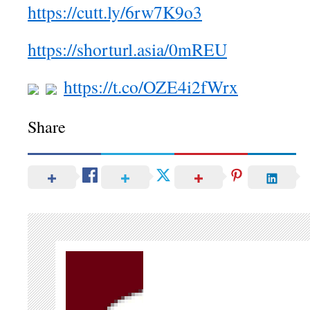
https://cutt.ly/6rw7K9o3
https://shorturl.asia/0mREU
https://t.co/OZE4i2fWrx
Share