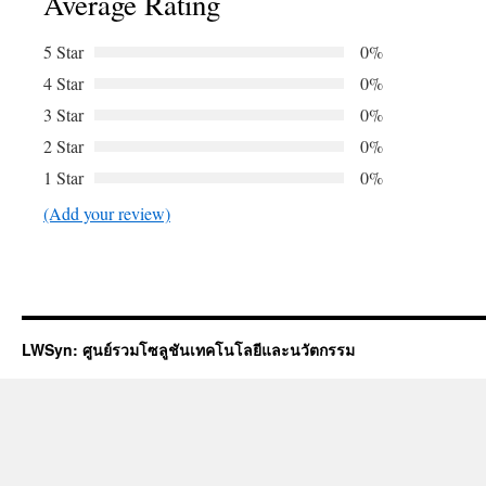
Average Rating
5 Star
0%
4 Star
0%
3 Star
0%
2 Star
0%
1 Star
0%
(Add your review)
LWSyn: ศูนย์รวมโซลูชันเทคโนโลยีและนวัตกรรม