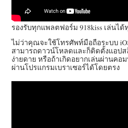
รองรับทุกแพลตฟอร์ม 918kiss เล่นได้
ไม่ว่าคุณจะใช้โทรศัพท์มือถือระบบ iOS
สามารถดาวน์โหลดและก็ติดตั้งแอปสล็
ง่ายดาย หรือถ้าเกิดอยากเล่นผ่านคอม
ผ่านโปรแกรมเบราเซอร์ได้โดยตรง