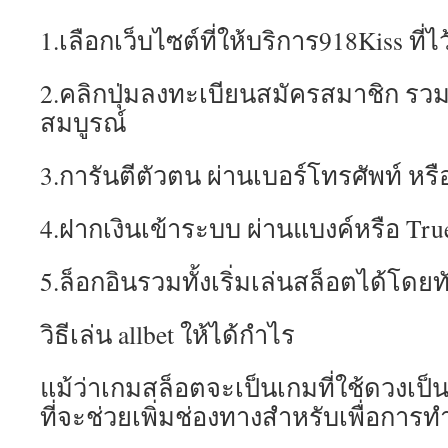
1.เลือกเว็บไซต์ที่ให้บริการ918Kiss ที่ไ
2.คลิกปุ่มลงทะเบียนสมัครสมาชิก รวม
สมบูรณ์
3.การันตีตัวตน ผ่านเบอร์โทรศัพท์ หรื
4.ฝากเงินเข้าระบบ ผ่านแบงค์หรือ True
5.ล็อกอินรวมทั้งเริ่มเล่นสล็อตได้โดยท
วิธีเล่น allbet ให้ได้กำไร
แม้ว่าเกมสล็อตจะเป็นเกมที่ใช้ดวงเป็นห
ที่จะช่วยเพิ่มช่องทางสำหรับเพื่อการท