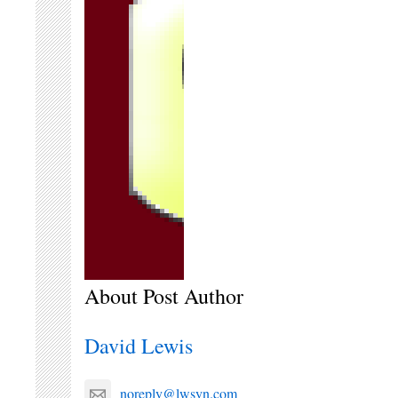
About Post Author
David Lewis
noreply@lwsyn.com