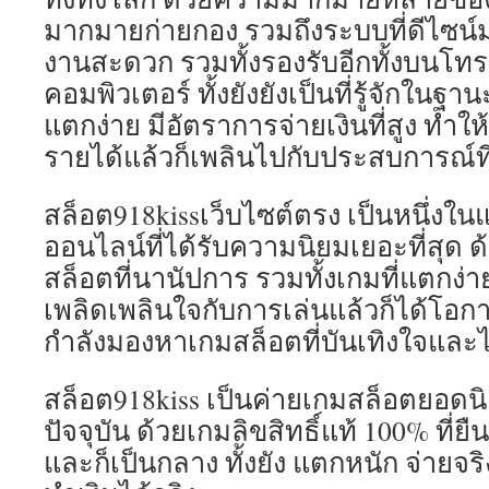
มากมายก่ายกอง รวมถึงระบบที่ดีไซน์มา
งานสะดวก รวมทั้งรองรับอีกทั้งบนโทรศ
คอมพิวเตอร์ ทั้งยังยังเป็นที่รู้จักในฐ
แตกง่าย มีอัตราการจ่ายเงินที่สูง ทำให
รายได้แล้วก็เพลินไปกับประสบการณ์ที่รื
สล็อต918kissเว็บไซต์ตรง เป็นหนึ่ง
ออนไลน์ที่ได้รับความนิยมเยอะที่สุด
สล็อตที่นานัปการ รวมทั้งเกมที่แตกง่า
เพลิดเพลินใจกับการเล่นแล้วก็ได้โอกา
กำลังมองหาเกมสล็อตที่บันเทิงใจและได
สล็อต918kiss เป็นค่ายเกมสล็อตยอดนิ
ปัจจุบัน ด้วยเกมลิขสิทธิ์แท้ 100% ที
และก็เป็นกลาง ทั้งยัง แตกหนัก จ่ายจร