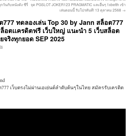
กวันกับหนังดัง ซีรี่
จุด PGSLOT JOKER123 PRAGMATIC และอื่นๆ 1xbetth เข้า
เล่นตอนนี้ รับโปรทันที! 13 ตุลาคม 2568
→
็อต777 ทดลองเล่น Top 30 by Jann สล็อต777
อตเเครดิตฟรี เว็บใหญ่ แนะนำ 5 เว็บสล็อต
ายจริงทุกยอด SEP 2025
is
ond
ล็อต777 เว็บตรงไม่ผ่านเอเย่นต์ลำดับต้นๆในไทย สมัครรับเครดิต