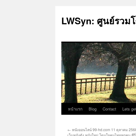
LWSyn: ศูนย์รวมโ
หน้าแรก
Blog
Contact
Lets ge
ข้าม
ไป
←
หนังออนไลน์ 99-hd.com 11 ตุลาคม 2568
ยัง
เว็บหนังดัง หนังใหม่ โดนใจคนไทยทุกคน ซีรี่