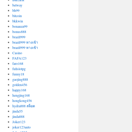
betway
bh99
bitcoin
bkkwin
bonanza99
bonus888
brazil999
brazil999 ทางเข้า
brazil999 ทางเข้า
Casino
FAFA123
faro168
fullslotpg
funny18
gaojing888
golden456
happy168
hengjing168
hongkong456
hydra888 สล็อต
jinda55
jinda888
Joker123
joker123auto