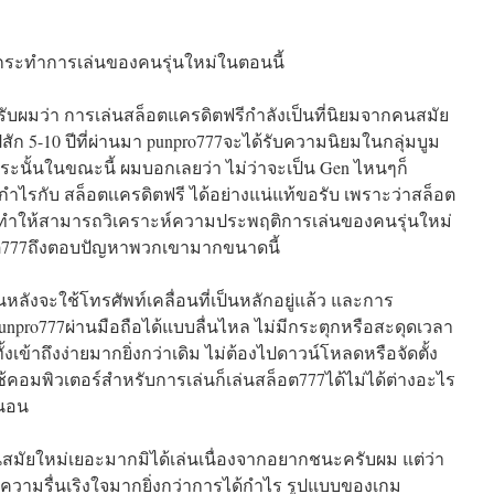
รกระทำการเล่นของคนรุ่นใหม่ในตอนนี้
รับผมว่า การเล่นสล็อตแครดิตฟรีกำลังเป็นที่นิยมจากคนสมัย
ปสัก 5-10 ปีที่ผ่านมา punpro777จะได้รับความนิยมในกลุ่มบูม
กระนั้นในขณะนี้ ผมบอกเลยว่า ไม่ว่าจะเป็น Gen ไหนๆก็
ำไรกับ สล็อตเเครดิตฟรี ได้อย่างแน่แท้ขอรับ เพราะว่าสล็อต
น ทำให้สามารถวิเคราะห์ความประพฤติการเล่นของคนรุ่นใหม่
็อต777ถึงตอบปัญหาพวกเขามากขนาดนี้
่นหลังจะใช้โทรศัพท์เคลื่อนที่เป็นหลักอยู่แล้ว และการ
unpro777ผ่านมือถือได้แบบลื่นไหล ไม่มีกระตุกหรือสะดุดเวลา
งเข้าถึงง่ายมากยิ่งกว่าเดิม ไม่ต้องไปดาวน์โหลดหรือจัดตั้ง
ช้คอมพิวเตอร์สำหรับการเล่นก็เล่นสล็อต777ได้ไม่ได้ต่างอะไร
่นอน
นสมัยใหม่เยอะมากมิได้เล่นเนื่องจากอยากชนะครับผม แต่ว่า
งความรื่นเริงใจมากยิ่งกว่าการได้กำไร รูปแบบของเกม