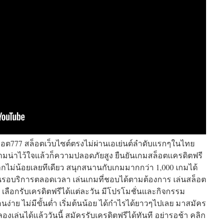
็อต777 สล็อตเว็บไซต์ตรงไม่ผ่านเอเย่นต์ลำดับแรกๆในไทย
วามน่าไว้ใจแล้วก็ความปลอดภัยสูง ยืนยันเกมสล็อตเเครดิตฟรี
มากไม่น้อยเลยทีเดียว สนุกสนานกับเกมมากกว่า 1,000 เกมได้
มินรอบริการตลอดเวลา เล่นเกมที่ชอบได้ตามต้องการ เล่นสล็อต
ด้ เลือกรับเครดิตฟรีได้แต่ละวัน มีโปรโมชั่นและกิจกรรม
าย ไม่มีขั้นต่ำ เริ่มต้นน้อย ได้กำไรได้ยาวๆไปเลย มาสมัคร
งเล่นได้แล้ววันนี้ สมัครรับเครดิตฟรีได้ทันที อย่ารอช้า คลิก