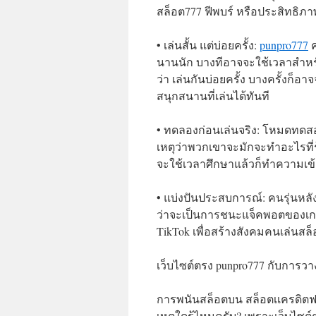
สล็อต777 ฟีพบร์ หรือประสิทธิภาพ
• เล่นสั้น แต่บ่อยครั้ง:
punpro777
ค
นานนัก บางทีอาจจะใช้เวลาสำหรับ
ว่า เล่นกันบ่อยครั้ง บางครั้งก
สนุกสนานที่เล่นได้ทันที
• ทดลองก่อนเล่นจริง: โหมดทด
เหตุว่าพวกเขาจะมักจะทำอะไรที่รู
จะใช้เวลาศึกษาแล้วก็ทำความเข้าใ
• แบ่งปันประสบการณ์: คนรุ่นหลั
ว่าจะเป็นการชนะแจ็คพอตของเกม
TikTok เพื่อสร้างสังคมคนเล่นสล็
เว็บไซต์ตรง punpro777 กับการว
การพนันสล็อตบน สล็อตเเครดิตฟรี
เหตุใดรู้ไหมครับ? เพราะเว็บไซต์