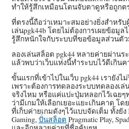
ทำให้รู้สึกเหมือนโดนจับตาดูหรือถูก
ที่ตรงนี้ถือว่าเหมาะสมอย่างยิ่งสำหรับ
เล่นpgk44b โดยไม่ต้องการเผยข้อมูลไม
รู้สึกหนักใจกับระบบที่ขอข้อมูลส่วนต
ลองเล่นสล็อต pgk44 หลายค่ายผ่านร
แล้วพบว่าเว็บแห่งนี้ทำระบบไว้ดีเกิ
ขั้นแรกที่เข้าไปในเว็บ pgk44 เรายังไ
เพราะต้องการทดลองระบบทดลองเล่นก่
จริงไหม หรือแค่แปะปุ่มหลอกไว้เฉยๆ
ว่ามีเกมให้เลือกเยอะแยะเกินคาด 
ที่เก็บค่ายเกมดังๆไว้แบบจัดเต็ม ทั้งยัง
Gaming,
ปั่นสล็อต
Pragmatic Play, Spa
และอีกหลายค่ายที่ชื่อคุ้นๆหู