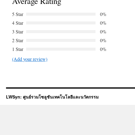
Average Rating
5 Star
0%
4 Star
0%
3 Star
0%
2 Star
0%
1 Star
0%
(Add your review)
LWSyn: ศูนย์รวมโซลูชันเทคโนโลยีและนวัตกรรม