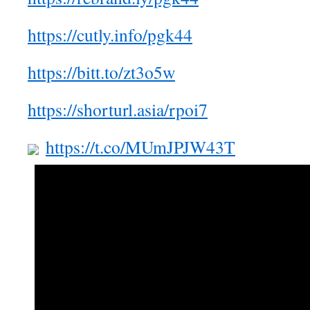
https://cutly.info/pgk44
https://bitt.to/zt3o5w
https://shorturl.asia/rpoi7
https://t.co/MUmJPJW43T