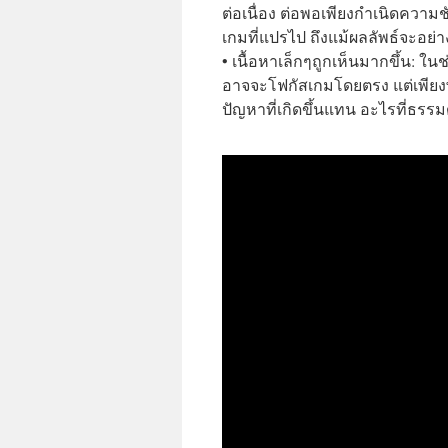
ต่อเนื่อง ต่อพอเพียงกำเนิดความชัก
เกมที่แปรไป ถึงแม้ผลลัพธ์จะอย่า
• เนื้อหาเล็กๆถูกเห็นมากขึ้น: ใน
อาจจะโฟกัสเกมโดยตรง แต่เพียง
ปัญหาที่เกิดขึ้นแทน อะไรที่ธรรม