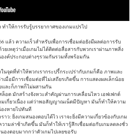
อต ทำให้การรับรู้บรรยากาศของเกมแปรไป
66 แล้ว ความเร็วสำหรับเพื่อการเชื่อมต่อยังมีผลต่อการรับ
เหตุว่าเมื่อเกมไม่ได้ติดต่อสื่อสารกับพวกเราผ่านภาพสิ่ง
านองค์ประกอบต่างๆรวมกันรวมทั้งพร้อมกัน
่งในจุดที่ทำให้พวกเรากระปรี้กระเปร่ากับเกมก็คือ ภาพและ
่าเมื่อมีการเชื่อมต่อที่ไม่เสถียรเกิดขึ้น การแสดงผลเล็กน้อย
ยงและก็ภาพก็ไม่ผสานกัน
: สล็อต มักสร้างจังหวะสำคัญผ่านการเคลื่อนไหว เอฟเฟกต์
กี่ยวเนื่อง แต่ว่าพอสัญญาณเน็ตมีปัญหา มันก็ทำให้ความ
นื่องหายไปทันที
่วคราว: ยิ่งเกมสนองตอบได้ไว เราจะยิ่งมีความเกี่ยวข้องกับเกม
ความล่าช้าเกิดขึ้น มันก็ทำให้เรารู้สึกเชื่อมต่อกับเกมลดลงชั่ว
บสนองตอบมากกว่าตัวเกมไปเลยขอรับ