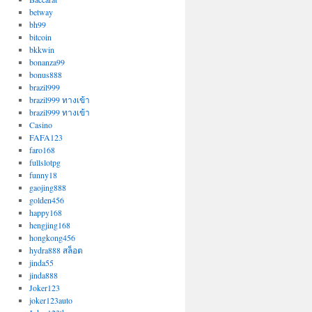
betway
bh99
bitcoin
bkkwin
bonanza99
bonus888
brazil999
brazil999 ทางเข้า
brazil999 ทางเข้า
Casino
FAFA123
faro168
fullslotpg
funny18
gaojing888
golden456
happy168
hengjing168
hongkong456
hydra888 สล็อต
jinda55
jinda888
Joker123
joker123auto