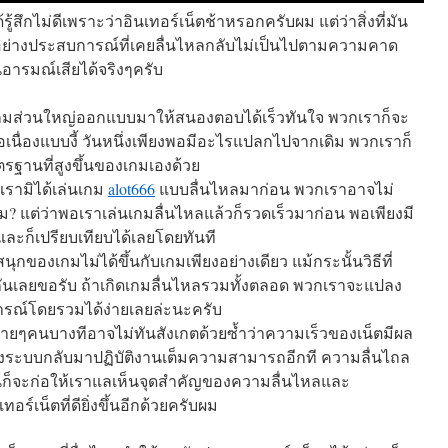
ู้สึกไม่ดีเพราะว่าอินเทอร์เน็ตช้าหรอกครับผม แต่ว่าสิ่งที่มัน
ๆอย่างประสบการณ์ที่เคยลื่นไหลกลับไม่เป็นไปตามความคาด
นอารมณ์เสียได้จริงๆครับ
นี้เกมส่วนใหญ่ออกแบบมาให้สนองตอบได้เร็วทันใจ พวกเราก็จะ
นื่องแบบงี้ วันหนึ่งเพียงพอมีอะไรแปลกไปจากเดิม พวกเราก็
าตรฐานที่สูงขึ้นของเกมเองด้วย
้าเรามิได้เล่นเกม
alot666
แบบลื่นไหลมาก่อน พวกเราอาจไม่
ม? แต่ว่าพอเราเล่นเกมลื่นไหลแล้วก็รวดเร็วมาก่อน พอเพียงมี
ละก็เปรียบเทียบได้เลยโดยทันที
กของเกมไม่ได้ขึ้นกับเกมเพียงอย่างเดียว แม้กระนั้นวิธีที่
ันเลยขอรับ ถ้าเกิดเกมลื่นไหลรวมทั้งตลอด พวกเราจะแปลง
ารณ์โดยรวมได้ง่ายเลยล่ะนะครับ
หลายๆคนบางทีอาจไม่ทันสังเกตด้วยซ้ำว่าความเร็วของเน็ตมีผล
ทั่งระบบกลับมาปฏิบัติงานเต็มความสามารถอีกที ความลื่นไถล
นก็จะก่อให้เราแลเห็นจุดสำคัญของความลื่นไหลและ
์เน็ตที่ดียิ่งขึ้นอีกด้วยครับผม