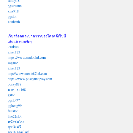
funny18
pgslot888
kiss918
pgslot
188betth
เว็บสล็อตและบาคาร่าของโครตดีเว็บนี้
เล่นแล้วรวยจัดๆ
918kiss
joker123
https://www.madoohd.com
sagame
joker123
http://www.movie87hd.com
https://www.pussy888play.com
pussy888
บาคาร่า168
gslot
pgslot77
pgheng99
fullslot
live22slot
หนังชนโรง
ดูหนังฟรี
ดูหนังออนไลน์