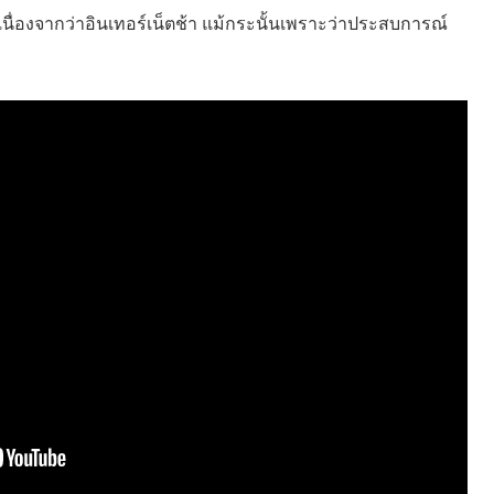
เนื่องจากว่าอินเทอร์เน็ตช้า แม้กระนั้นเพราะว่าประสบการณ์