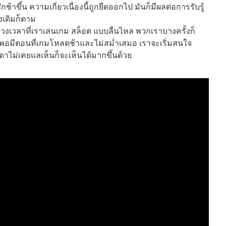
ช้าขึ้น ความเกี่ยวเนื่องนี้ถูกยืดออกไป มันก็มีผลต่อการรับรู้
งเดิมก็ตาม
ช่วงเวลาที่เราเล่นเกม สล็อต แบบลื่นไหล พวกเราบางครั้งก็
พอมีตอนที่เกมโหลดช้าและไม่สม่ำเสมอ เราจะเริ่มสนใจ
ดาไม่เคยแลเห็นก็จะเห็นได้มากขึ้นด้วย