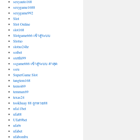
sexyauto168
sexygame1688
sexygame992
Slot
Slot Online
slot168
Slotgame666 เข้าสู่ระบบ
Slotxo
slotxo24hr
soibet
sretthi99
ssgame666 เข้าสู่ระบบ ล่าสุด
ssru
SuperGame Slot
tangtem168
teenoi69
temmax69
texas24
tookhuay 88 ถูกหวย88
ufa11bet
ufa88
Ufa89bet
ufa9r
ufabet
ufabombx