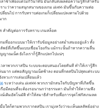
่าช้าเพียงแต่ไม่กี่วินาทีนี้ มันกลับส่งผลต่อความรู้สึกสำหรับ
พราะว่าความสนุกสนานของเกม alot66 มันขึ้นกับความต่อ
วะเปลี่ยนไป การรับทราบต่อเกมก็เปลี่ยนแปลงตามไปด้วย
ญมาก
66 สำคัญต่อการรับทราบ เกมสล็อต
เกมที่ออกแบบมาให้เรารับข้อมูลอย่างสม่ำเสมออยู่แล้ว ทั้ง
ัพธ์ที่เกิดขึ้นแบบเชื่อมโยงกัน แม้กระนั้นถ้าหากความลื่น
ญาณเน็ต ยังไงเราก็รู้สึกแปลกไปแน่ๆ
เวลาพวกเราสปิน ระบบจะตอบสนองโดยทันที ทำให้เรารู้สึก
รเล่นมาก แต่พอสัญญาณเน็ตช้าลง ตอนที่กดสปินไปสุดแต่ระบบ
ังหวะการเล่นเปลี่ยนแล้ว
66
ระหว่างเล่น alot666 พวกเรามักสนใจกับปัญหาที่เกิดขึ้น
้าหรือมีตอนที่จะต้องรอนานกว่าธรรมดา มันก็ทำให้ความพึง
เดิมอัตโนมัติ ทำให้สมาธิสำหรับเพื่อการจุดโฟกัสเกมลด
เมื่อใดก็ตามพวกเรากดสปิน เรามุ่งหวังว่าจะเห็นผลลัพธ์อย่าง