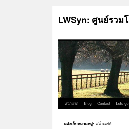
LWSyn: ศูนย์รวมโ
หน้าแรก
Blog
Contact
Lets ge
ข้าม
ไป
สล็อต66
คลังเก็บหมวดหมู่:
ยัง