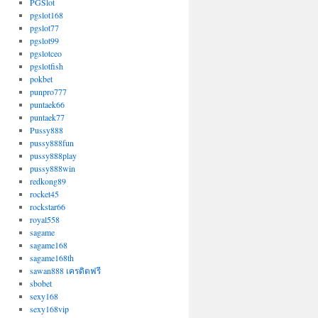
PGSlot
pgslot168
pgslot77
pgslot99
pgslotceo
pgslotfish
pokbet
punpro777
puntaek66
puntaek77
Pussy888
pussy888fun
pussy888play
pussy888win
redkong89
rocket45
rockstar66
royal558
sagame
sagame168
sagame168th
sawan888 เครดิตฟรี
sbobet
sexy168
sexy168vip