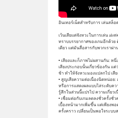
อินเทอร์เน็ตสำหรับการ เล่นสล็
เว้นเสียแต่จังหวะในการเล่น alot6
ทราบบรรยากาศของเกมอีกด้วย ด้วย
เดียว แต่มันสื่อสารกับพวกเราผ่
• เสียงและก็ภาพไม่ผสานกัน: หนึ
เสียงประกอบนั้นเกี่ยวข้องกัน แต่ว
ช้า ทำให้จังหวะมองแปลกไป เสี
• สูญเสียความต่อเนื่องนิดหน่อย
หรือการแสดงผลแบบไล่ระดับความเ
รู้สึกในส่วนนี้แปรไป ความเกี่ยวเ
• เชื่อมต่อกับเกมลดลงชั่วครั้งชั
เบื้องหน้ามากเพิ่มขึ้น แต่เพียงพอ
ครั้งคราว เปลี่ยนเป็นพอใจระบ