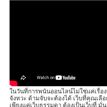
โอกาส
ทำ
เงิน
ง่ายๆ
คา
สิโน
เว็บ
แม่
สล็อต
ใหม่
ล่าสุด
Top
76
by
Ralf
สล็อต
Pgslotfish1.c
4
ในวันที่การพนันออนไลน์ไม่ใช่แค่เรื่
OCT
2568
จังหวะ ด้ามจับจะต้องได้ เว็บที่คุณเลื
เพียงแค่เว็บธรรมดา ต้องเป็นเว็บที่ มั