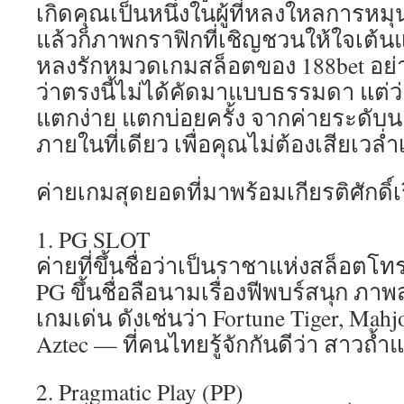
เกิดคุณเป็นหนึ่งในผู้ที่หลงใหลการหม
แล้วก็ภาพกราฟิกที่เชิญชวนให้ใจเต้น
หลงรักหมวดเกมสล็อตของ 188bet อย่
ว่าตรงนี้ไม่ได้คัดมาแบบธรรมดา แต่ว่
แตกง่าย แตกบ่อยครั้ง จากค่ายระดับ
ภายในที่เดียว เพื่อคุณไม่ต้องเสียเวล่ำ
ค่ายเกมสุดยอดที่มาพร้อมเกียรติศักดิ์เ
1. PG SLOT
ค่ายที่ขึ้นชื่อว่าเป็นราชาแห่งสล็อตโท
PG ขึ้นชื่อลือนามเรื่องฟีพบร์สนุก ภ
เกมเด่น ดังเช่นว่า Fortune Tiger, Mahj
Aztec — ที่คนไทยรู้จักกันดีว่า สาวถ้
2. Pragmatic Play (PP)