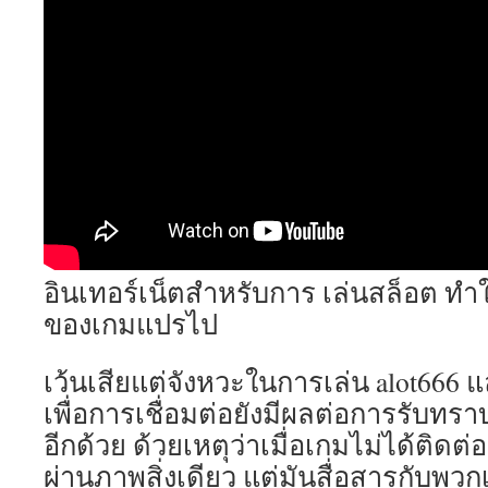
อินเทอร์เน็ตสำหรับการ เล่นสล็อต ทำ
ของเกมแปรไป
เว้นเสียแต่จังหวะในการเล่น alot666 
เพื่อการเชื่อมต่อยังมีผลต่อการรับ
อีกด้วย ด้วยเหตุว่าเมื่อเกมไม่ได้ติดต
ผ่านภาพสิ่งเดียว แต่มันสื่อสารกับพ