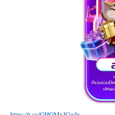
https://t.co/GHGMxJGgdx