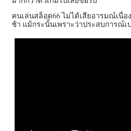
มากกว่าตัวเกมไปเลยขอรับ
คนเล่นสล็อต66 ไม่ได้เสียอารมณ์เนื่อง
ช้า แม้กระนั้นเพราะว่าประสบการณ์เป