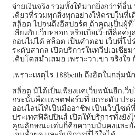
จ่ายเงินจริง รวมทั้งให้มากยิ่งกว่าที่อื่
เดียวที่รวมทุกสิ่งทุกอย่างให้ครบในที่เ
สล็อต ไปจนถึงอีสปอร์ต ถ้าคุณเป็นผู้ที
เสี่ยงกับเว็บหลอก หรือเบื่อเว็บที่ล็อค
ถอนไม่ได้ สล็อต เป็นคำตอบ เว็บที่โป
ระดับสากล เปิดบริการในทวีปเอเชียมา
เติบโตสม่ำเสมอ เพราะว่าเขา จริงใจ กั
เพราะเหตุไร 188betth ถึงฮิตในกลุ่มนัก
สล็อต มิได้เป็นเพียงแค่เว็บพนันอีกเว
กระนั้นคือแพลตฟอร์มที่ ยกระดับ ปร
ออนไลน์ให้เป็นมืออาชีพ เป็นเว็บไซต์ที
ประเทศฟิลิปปินส์ เปิดให้บริการทั้งยั
คุณลักษณะเด่นก็คือความมั่นคงและยั
เกมล้ำยุค และก็บริการที่ไว้ใจได้