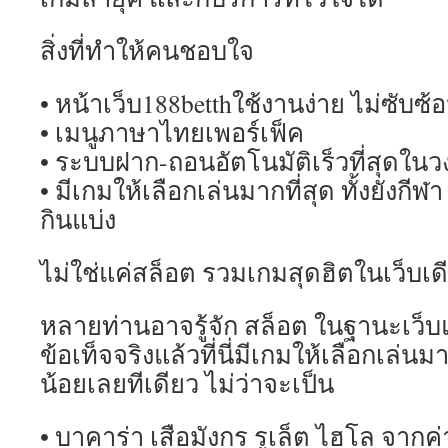
สิ่งที่ทำให้คนชอบใจ
• หน้าเว็บ188betthใช้งานง่าย ไม่ซับซ้
• เมนูภาษาไทยเพอร์เฟ็ค
• ระบบฝาก-ถอนอัตโนมัติเร็วที่สุดใน
• มีเกมให้เลือกเล่นมากที่สุด ทั้งยังก
กินแบ่ง
ไม่ใช่แค่สล็อต รวมเกมสุดฮิตในเว็บเด
หลายท่านอาจรู้จัก สล็อต ในฐานะเว็บ
ข้อเท็จจริงแล้วที่นี่มีเกมให้เลือกเล่นม
น้อยเลยทีเดียว ไม่ว่าจะเป็น
• บาคาร่า เสือมังกร รูเล็ต ไฮโล จาก