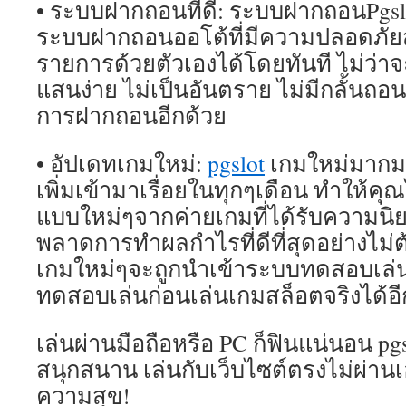
• ระบบฝากถอนที่ดี: ระบบฝากถอนPgs
ระบบฝากถอนออโต้ที่มีความปลอดภัย
รายการด้วยตัวเองได้โดยทันที ไม่ว่า
แสนง่าย ไม่เป็นอันตราย ไม่มีกลั้นถอน
การฝากถอนอีกด้วย
• อัปเดทเกมใหม่:
pgslot
เกมใหม่มากมา
เพิ่มเข้ามาเรื่อยในทุกๆเดือน ทำให้คุ
แบบใหม่ๆจากค่ายเกมที่ได้รับความนิยมล
พลาดการทำผลกำไรที่ดีที่สุดอย่างไม่ต
เกมใหม่ๆจะถูกนำเข้าระบบทดสอบเล่น
ทดสอบเล่นก่อนเล่นเกมสล็อตจริงได้อี
เล่นผ่านมือถือหรือ PC ก็ฟินแน่นอน pg
สนุกสนาน เล่นกับเว็บไซต์ตรงไม่ผ่านเอ
ความสุข!