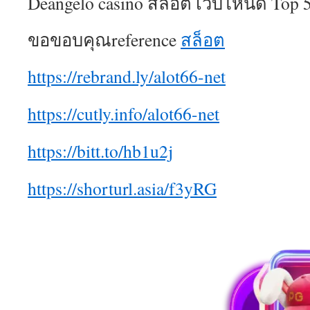
Deangelo casino สล็อต เว็บไหนดี Top 
ขอขอบคุณreference
สล็อต
https://rebrand.ly/alot66-net
https://cutly.info/alot66-net
https://bitt.to/hb1u2j
https://shorturl.asia/f3yRG