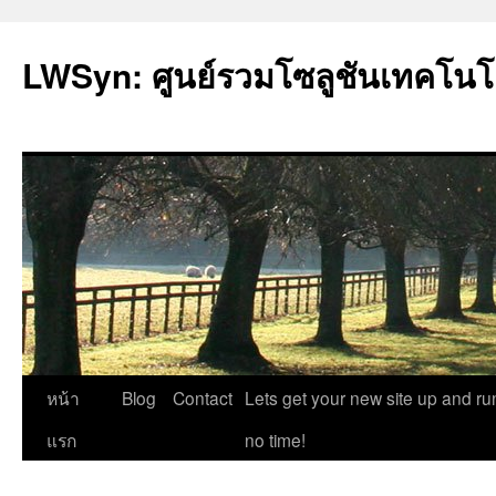
LWSyn: ศูนย์รวมโซลูชันเทคโนโ
ข้าม
หน้า
Blog
Contact
Lets get your new site up and ru
ไป
แรก
no time!
ยัง