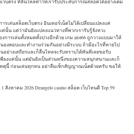
ตเว็บตรง ที่ลื่นไหลทำให้เรารับประสบการณ์สล็อตได้อย่างเต็ม
ารเล่นสล็อตเว็บตรง อินเทอร์เน็ตไม่ได้เปลี่ยนแปลงแค่
นั้น แต่ว่ามันยังแปลงแนวทางที่พวกเรารับรู้จังหวะ
งการเล่นทั้งหมดทั้งปวงอีกด้วย เกม alot66 ถูกวางแบบมาให้
ๆสนองตอบและทำงานร่วมกันอย่างมีระบบ ถ้ามีอะไรที่หายไป
เล่นอย่างเสถียรและก็ลื่นไหลจะรับทราบได้ทันทีเลยขอรับ
เพียงแค่นั้น แต่มันยังเป็นส่วนหนึ่งของความสนุกสนานและก็
ตุนี้ ก่อนเล่นทุกหน อย่าลืมเช็กสัญญาณเน็ตด้วยครับ ขอให้
!
et 1 สิงหาคม 2026 Deangelo casino สล็อต เว็บไหนดี Top 59