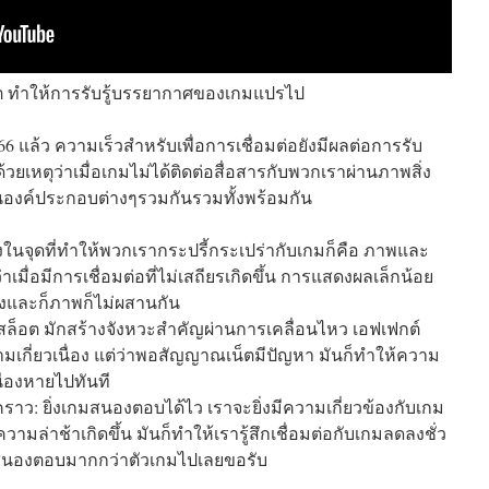
อต ทำให้การรับรู้บรรยากาศของเกมแปรไป
66 แล้ว ความเร็วสำหรับเพื่อการเชื่อมต่อยังมีผลต่อการรับ
เหตุว่าเมื่อเกมไม่ได้ติดต่อสื่อสารกับพวกเราผ่านภาพสิ่ง
านองค์ประกอบต่างๆรวมกันรวมทั้งพร้อมกัน
่งในจุดที่ทำให้พวกเรากระปรี้กระเปร่ากับเกมก็คือ ภาพและ
่าเมื่อมีการเชื่อมต่อที่ไม่เสถียรเกิดขึ้น การแสดงผลเล็กน้อย
ยงและก็ภาพก็ไม่ผสานกัน
: สล็อต มักสร้างจังหวะสำคัญผ่านการเคลื่อนไหว เอฟเฟกต์
กี่ยวเนื่อง แต่ว่าพอสัญญาณเน็ตมีปัญหา มันก็ทำให้ความ
นื่องหายไปทันที
่วคราว: ยิ่งเกมสนองตอบได้ไว เราจะยิ่งมีความเกี่ยวข้องกับเกม
ความล่าช้าเกิดขึ้น มันก็ทำให้เรารู้สึกเชื่อมต่อกับเกมลดลงชั่ว
บสนองตอบมากกว่าตัวเกมไปเลยขอรับ