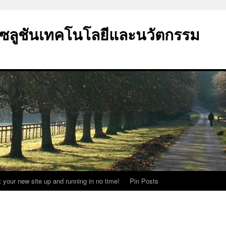
ซลูชันเทคโนโลยีและนวัตกรรม
t your new site up and running in no time!
Pin Posts