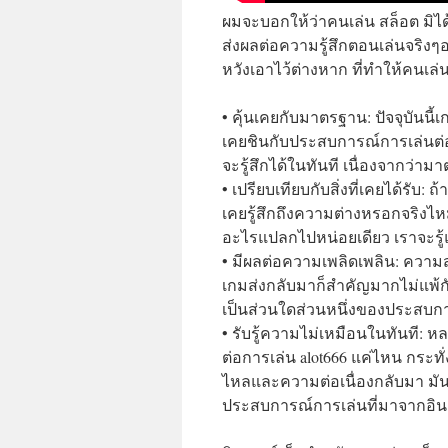
ผมจะบอกให้ว่าคนเล่น สล็อต มิได้ร
ส่งผลต่อความรู้สึกตอนเล่นจริง
หวังเอาไว้ต่างหาก ที่ทำให้คนเล่
• คุ้นเคยกับมาตรฐาน: ปัจจุบัน
เคยชินกับประสบการณ์การเล่นต่อเ
จะรู้สึกได้ในทันที เนื่องจากว่าม
• เปรียบเทียบกับสิ่งที่เคยได้รับ: ถ
เคยรู้สึกถึงความต่างหรอกจริงไห
อะไรแปลกไปหน่อยเดียว เราจะรู้แ
• มีผลต่อความเพลิดเพลิน: ความสนุ
เกมส่งกลับมาก็สำคัญมากไม่แพ้ก
เป็นส่วนใดส่วนหนึ่งของประสบก
• รับรู้ความไม่เหมือนในทันที: 
ต่อการเล่น alot666 แค่ไหน กระ
ไหลและความต่อเนื่องกลับมา มั
ประสบการณ์การเล่นที่มาจากอินเทอร