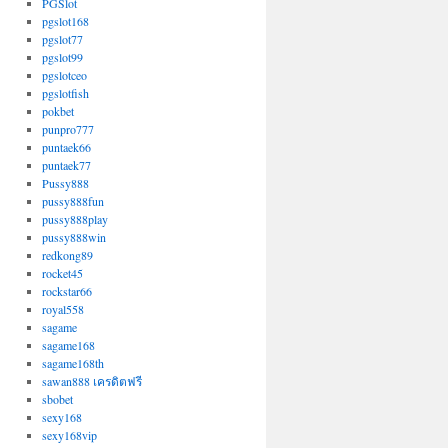
PGSlot
pgslot168
pgslot77
pgslot99
pgslotceo
pgslotfish
pokbet
punpro777
puntaek66
puntaek77
Pussy888
pussy888fun
pussy888play
pussy888win
redkong89
rocket45
rockstar66
royal558
sagame
sagame168
sagame168th
sawan888 เครดิตฟรี
sbobet
sexy168
sexy168vip