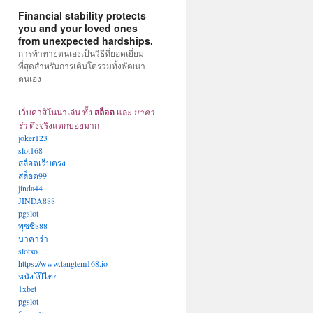
Financial stability protects
you and your loved ones
from unexpected hardships.
การท้าทายตนเองเป็นวิธีที่ยอดเยี่ยม
ที่สุดสำหรับการเติบโตรวมทั้งพัฒนา
ตนเอง
เว็บคาสิโนน่าเล่น ทั้ง
สล็อต
และ
บาคา
ร่า
ตึงจริงแตกบ่อยมาก
joker123
slot168
สล็อตเว็บตรง
สล็อต99
jinda44
JINDA888
pgslot
พุซซี่888
บาคาร่า
slotxo
https://www.tangtem168.io
หนังโป๊ไทย
1xbet
pgslot