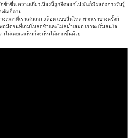
ช้าขึ้น ความเกี่ยวเนื่องนี้ถูกยืดออกไป มันก็มีผลต่อการรับรู้
งเดิมก็ตาม
ช่วงเวลาที่เราเล่นเกม สล็อต แบบลื่นไหล พวกเราบางครั้งก็
พอมีตอนที่เกมโหลดช้าและไม่สม่ำเสมอ เราจะเริ่มสนใจ
ดาไม่เคยแลเห็นก็จะเห็นได้มากขึ้นด้วย