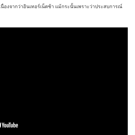
เนื่องจากว่าอินเทอร์เน็ตช้า แม้กระนั้นเพราะว่าประสบการณ์