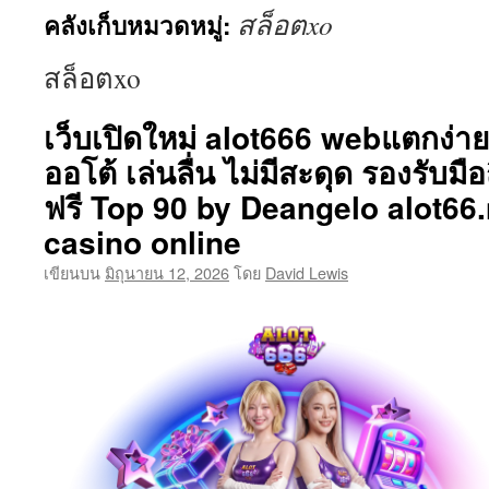
สล็อตxo
คลังเก็บหมวดหมู่:
เนื้อหา
สล็อตxo
เว็บเปิดใหม่ alot666 webแตกง่า
ออโต้ เล่นลื่น ไม่มีสะดุด รองรับม
ฟรี Top 90 by Deangelo alot66
casino online
เขียนบน
มิถุนายน 12, 2026
โดย
David Lewis