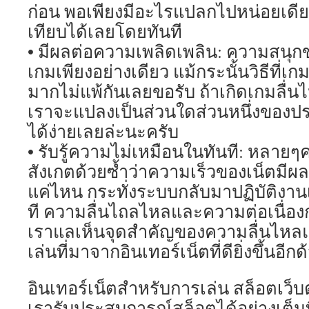
ก่อน พอเพียงมีอะไรแปลกไปหน่อยเดียว
เทียบได้เลยโดยทันที
• มีผลต่อความเพลิดเพลิน: ความสนุกข
เกมเพียงอย่างเดียว แม้กระนั้นวิธีที่เ
มากไม่แพ้กันเลยขอรับ ถ้าเกิดเกมลื่
เราจะแปลงเป็นส่วนใดส่วนหนึ่งของ
ได้ง่ายเลยล่ะนะครับ
• รับรู้ความไม่เหมือนในทันที: หลาย
สังเกตด้วยซ้ำว่าความเร็วของเน็ตมีผล
แค่ไหน กระทั่งระบบกลับมาปฏิบัติงา
ที ความลื่นไถลไหลและความต่อเนื่องก
เราแลเห็นจุดสำคัญของความลื่นไห
เล่นที่มาจากอินเทอร์เน็ตที่ดียิ่งขึ้นอี
อินเทอร์เน็ตสำหรับการเล่น สล็อตเว็บต
เรารับประสบการณ์สล็อตได้อย่างเต็มท