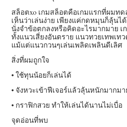
สล็อตxo เกมสล็อตคือเกมแรกที่ผมทดลอ
เห็นว่าเล่นง่าย เพียงแค่กดหมุนก็ลุ้นไ
นั่งจำข้อตกลงหรือคิดอะไรมากมาย เ
ทั้งแนวเสี่ยงอันตราย แนวทวยเทพเท
แม้แต่แนวกวนๆเล่นเพลิดเพลินดีเลิศ
สิ่งที่ผมถูกใจ
• ใช้ทุนน้อยก็เล่นได้
• จังหวะเข้าฟีเจอร์แล้วลุ้นหนักมากมา
• กราฟิกสวย ทำให้เล่นได้นานไม่เบื่อ
จุดอ่อนที่พบ