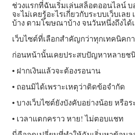
ช่วงแรกที่ฉันเริ่มเล่นสล็อตออนไลน์
จะไม่เคยรู้อะไรเกี่ยวกับระบบเว็บเลย
บ้าง ตามโฆษณาบ้าง จนวันหนึ่งถึงได้เ
เว็บไซต์ที่เลือกสำคัญกว่าทุกเทคนิคการ
ก่อนหน้านั้นเคยประสบปัญหาหลายชน
• ฝากเงินแล้วจะต้องรอนาน
• ถอนมิได้เพราะเหตุว่าติดข้อจำกัด
• บางเว็บไซต์ยังบังคับอย่างน้อย หรือร
• เวลาแตกคราว หาย! ไม่ตอบแชท
นี่คือจุดเปลี่ยนที่ทำให้ฉันเริ่มหาข้อมูล