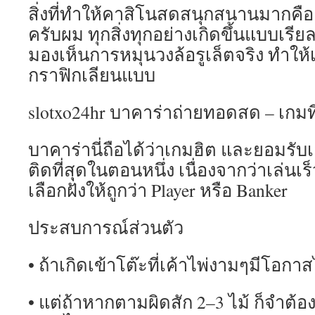
สิ่งที่ทำให้คาสิโนสดสนุกสนานมากคื
ครับผม ทุกสิ่งทุกอย่างเกิดขึ้นแบบเรีย
มองเห็นการหมุนวงล้อรูเล็ตจริง ทำให้เช
กราฟิกเลียนแบบ
slotxo24hr บาคาร่าถ่ายทอดสด – เกมที่
บาคาร่านี่ถือได้ว่าเกมฮิต และยอมรับ
ติดที่สุดในตอนหนึ่ง เนื่องจากว่าเล่นเร
เลือกฝั่งให้ถูกว่า Player หรือ Banker
ประสบการณ์ส่วนตัว
• ถ้าเกิดเข้าโต๊ะที่เค้าไพ่งามๆมีโอก
• แต่ถ้าหากตามผิดสัก 2–3 ไม้ ก็จำต้อง