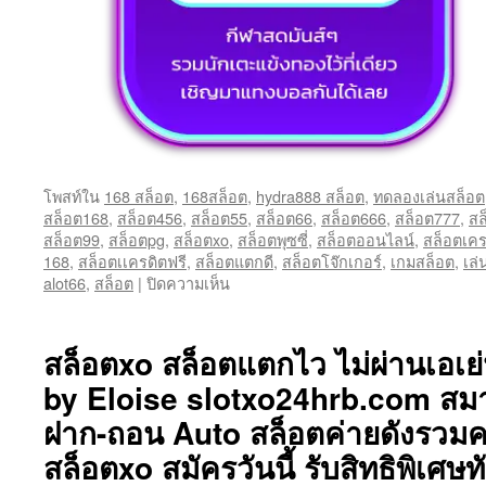
โพสท์ใน
168 สล็อต
,
168สล็อต
,
hydra888 สล็อต
,
ทดลองเล่นสล็อต
สล็อต168
,
สล็อต456
,
สล็อต55
,
สล็อต66
,
สล็อต666
,
สล็อต777
,
สล
สล็อต99
,
สล็อตpg
,
สล็อตxo
,
สล็อตพุซซี่
,
สล็อตออนไลน์
,
สล็อตเคร
168
,
สล็อตเเครดิตฟรี
,
สล็อตแตกดี
,
สล็อตโจ๊กเกอร์
,
เกมสล็อต
,
เล่
บน
alot66
,
สล็อต
|
ปิดความเห็น
เว็บ
เปิด
ใหม่
สล็อตxo สล็อตแตกไว ไม่ผ่านเอเย่
alot666
by Eloise slotxo24hrb.com สมา
webแตก
ง่าย
ฝาก-ถอน Auto สล็อตค่ายดังรวมคร
เว็บ
สล็อต
สล็อตxo สมัครวันนี้ รับสิทธิพิเศษท
ฝาก