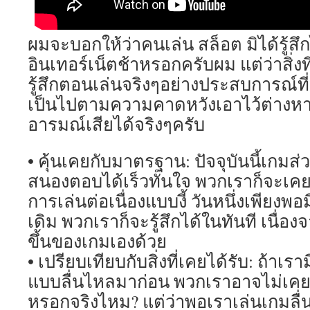
ผมจะบอกให้ว่าคนเล่น สล็อต มิได้รู้สึก
อินเทอร์เน็ตช้าหรอกครับผม แต่ว่าสิ่ง
รู้สึกตอนเล่นจริงๆอย่างประสบการณ์ที
เป็นไปตามความคาดหวังเอาไว้ต่างหาก
อารมณ์เสียได้จริงๆครับ
• คุ้นเคยกับมาตรฐาน: ปัจจุบันนี้เกม
สนองตอบได้เร็วทันใจ พวกเราก็จะเค
การเล่นต่อเนื่องแบบงี้ วันหนึ่งเพีย
เดิม พวกเราก็จะรู้สึกได้ในทันที เนื่อ
ขึ้นของเกมเองด้วย
• เปรียบเทียบกับสิ่งที่เคยได้รับ: ถ้าเร
แบบลื่นไหลมาก่อน พวกเราอาจไม่เคยรู
หรอกจริงไหม? แต่ว่าพอเราเล่นเกมลื่