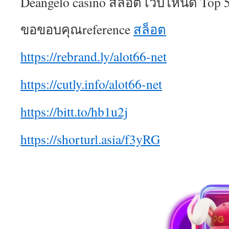
Deangelo casino สล็อต เว็บไหนดี Top 
ขอขอบคุณreference
สล็อต
https://rebrand.ly/alot66-net
https://cutly.info/alot66-net
https://bitt.to/hb1u2j
https://shorturl.asia/f3yRG