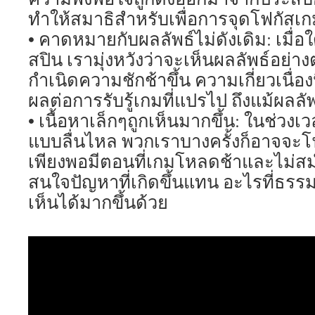
ทำให้สมาธิสำหรับเพื่อการจุดโฟกัสเ
• คาดหมายกับผลลัพธ์ไม่ดังเดิม: เมื
สปิน เรามุ่งหวังว่าจะเห็นผลลัพธ์อย่างต
กำเนิดความชักช้าขึ้น ความเกี่ยวเนื่องน
ผลต่อการรับรู้เกมที่แปรไป ถึงแม้ผลลั
• เนื้อหาเล็กๆถูกเห็นมากขึ้น: ในช่วงเ
แบบลื่นไหล พวกเราบางครั้งก็อาจจะ
เพียงพอมีตอนที่เกมโหลดช้าและไม่สม่
สนใจปัญหาที่เกิดขึ้นแทน อะไรที่ธรร
เห็นได้มากขึ้นด้วย