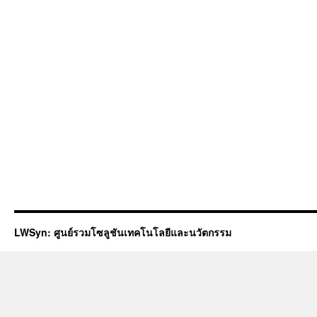
LWSyn: ศูนย์รวมโซลูชันเทคโนโลยีและนวัตกรรม