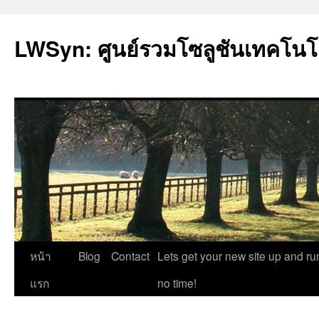
LWSyn: ศูนย์รวมโซลูชันเทคโนโ
ข้าม
หน้า
Blog
Contact
Lets get your new site up and ru
ไป
แรก
no time!
ยัง