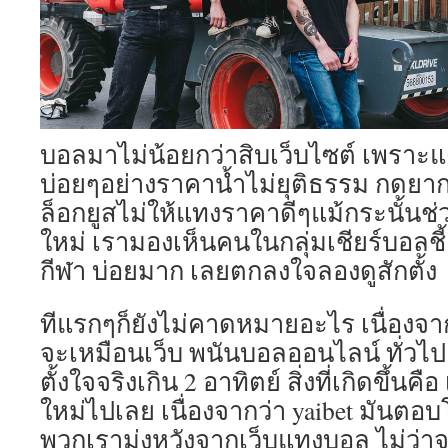
บอลมาไม่น้อยกว่าสิบเว็บไซต์ เพราะแต
บ่อยๆอย่างราคาน้ำไม่ยุติธรรม กดยาก จ
ล็อกยูสไม่ให้แทงราคาดีๆแม้กระนั้นช่ว
ใหม่ เรามองเห็นคนในกลุ่มเชียร์บอลชี้
กีฬา บ่อยมาก เลยตกลงใจลองดูสักตั้ง
ทีแรกๆก็ยังไม่คาดหมายอะไร เนื่องจากร
จะเหมือนเว็บ พนันบอลออนไลน์ ทั่วไ
ตั้งใจจริงเกิน 2 อาทิตย์ สิ่งที่เกิดขึ้น
ใหม่ไปเลย เนื่องจากว่า yaibet มันตอบโ
พวกเรามุ่งหวังจากเว็บแทงบอล ไม่ว่า