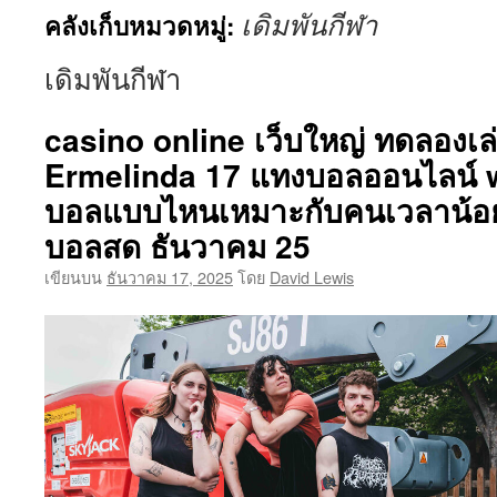
เดิมพันกีฬา
คลังเก็บหมวดหมู่:
เนื้อหา
เดิมพันกีฬา
casino online เว็บใหญ่ ทดลองเล
Ermelinda 17 แทงบอลออนไลน์ 
บอลแบบไหนเหมาะกับคนเวลาน้อย เ
บอลสด ธันวาคม 25
เขียนบน
ธันวาคม 17, 2025
โดย
David Lewis