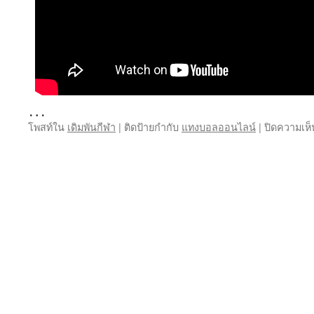
…
โพสท์ใน
เดิมพันกีฬา
|
ติดป้ายกำกับ
แทงบอลออนไลน์
|
ปิดความเห็