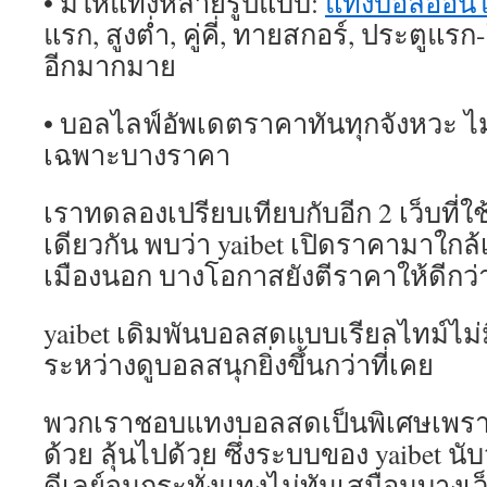
• มีให้แทงหลายรูปแบบ:
แทงบอลออนไ
แรก, สูงต่ำ, คู่คี่, ทายสกอร์, ประตูแรก-
อีกมากมาย
• บอลไลฟ์อัพเดตราคาทันทุกจังหวะ ไม
เฉพาะบางราคา
เราทดลองเปรียบเทียบกับอีก 2 เว็บที
เดียวกัน พบว่า yaibet เปิดราคามาใกล้
เมืองนอก บางโอกาสยังตีราคาให้ดีกว่
yaibet เดิมพันบอลสดแบบเรียลไทม์ไม่ม
ระหว่างดูบอลสนุกยิ่งขึ้นกว่าที่เคย
พวกเราชอบแทงบอลสดเป็นพิเศษเพราะ
ด้วย ลุ้นไปด้วย ซึ่งระบบของ yaibet นับว
ดีเลย์จนกระทั่งแทงไม่ทันเสมือนบางเว