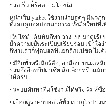
รวดเร็ว หรือความโล่งใส
หน้าเว็บ yaibet ใช้งานง่ายสุดๆ มีพว
ทั้งคนดูบอลบ่อยมากรวมทั้งมือใหม่ที่เ
เว็บไซต์ เดิมพันกีฬา วางแบบมาดูเรียบไ
ย้ำความเป็นระเบียบเรียบร้อย เข้าใ
กีฬาแล้วก็ฟุตบอลที่แยกลีกแน่ชัด ไม่ต้
• มีอีกทั้งพรีเมียร์ลีก, ลาลีกา, บุนเดสลี
รวมถึงลีกทวีปเอเชีย ลีกเล็กๆหรือแม้กระ
ให้ครบ
• ระบบค้นหาทีมใช้งานได้จริง พิมพ์ชื่อ
• เลือกดูราคาบอลได้ทั้งแบบยุโรปรวมทั