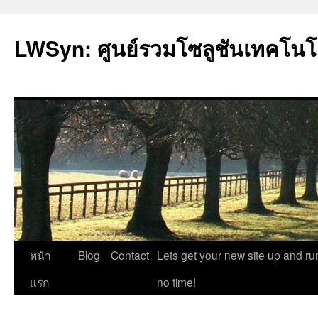
LWSyn: ศูนย์รวมโซลูชันเทคโนโ
ข้าม
หน้า
Blog
Contact
Lets get your new site up and ru
ไป
แรก
no time!
ยัง