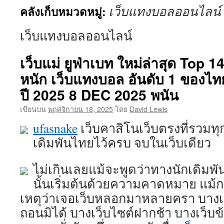
เว็บแทงบอลออนไลน์
คลังเก็บหมวดหมู่:
เนื้อหา
เว็บแทงบอลออนไลน์
เว็บแม่ ยูฟ่าเบท ใหม่ล่าสุด Top 1
หนัก เว็บแทงบอล อันดับ 1 ของไทย
ปี 2025 8 DEC 2025 พนัน
เขียนบน
พฤศจิกายน 18, 2025
โดย
David Lewis
ufasnake
เว็บคาสิโนเว็บตรงที่รวม
เดิมพันไทยไว้ครบ จบในเว็บเดียว
ไม่เกินเลยแม้จะพูดว่าทางนักเดิม
นั้นเริ่มต้นด้วยความคาดหมาย แม้ก
เหตุว่าเจอเว็บหลอกมาหลายครา บางเว็
ถอนมิได้ บางเว็บไซต์ฝากช้า บางเว็บข้