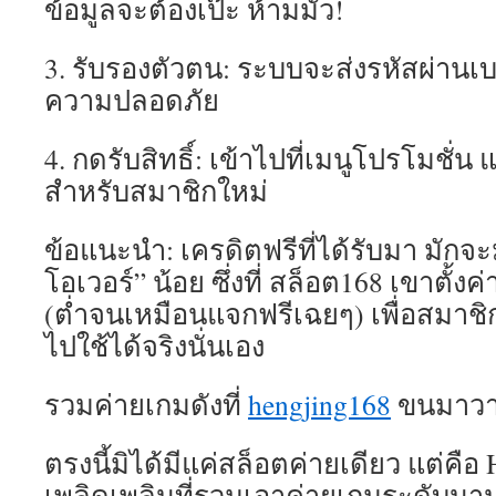
ข้อมูลจะต้องเป๊ะ ห้ามมั่ว!
3. รับรองตัวตน: ระบบจะส่งรหัสผ่านเบอร
ความปลอดภัย
4. กดรับสิทธิ์: เข้าไปที่เมนูโปรโมชั่น 
สำหรับสมาชิกใหม่
ข้อแนะนำ: เครดิตฟรีที่ได้รับมา มักจะ
โอเวอร์” น้อย ซึ่งที่ สล็อต168 เขาตั้ง
(ต่ำจนเหมือนแจกฟรีเฉยๆ) เพื่อสมาช
ไปใช้ได้จริงนั่นเอง
รวมค่ายเกมดังที่
hengjing168
ขนมาวา
ตรงนี้มิได้มีแค่สล็อตค่ายเดียว แต่คื
เพลิดเพลินที่รวมเอาค่ายเกมระดับนาน