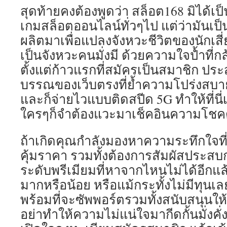
สุดท้ายคงต้องพูดว่า สล็อต168 มิได้เ
เกมสล็อตออนไลน์ทั่วๆไป แต่ว่ามันเป็นพื้
ผลิตมาเพื่อแปลงจังหวะชีวิตของนักเส
เป็นจังหวะคนมั่งมี ด้วยความใจป้ำที่ก
ตั้งแต่ก้าวแรกที่สมัครเป็นสมาชิก 
บรรณของเว็บตรงที่ย้ำความโปร่งสบาย
และก็จ่ายไวแบบติดสปีด 5G ทำให้ที่นี่เ
ใครๆก็จำต้องแวะมาเช็คอินความโชค
ถ้าเกิดคุณกำลังมองหาความระทึกใจท
คุ้มราคา รวมทั้งต้องการสัมผัสประส
ระดับพรีเมียมที่หาจากไหนไม่ได้อีกแล้
มากหรือน้อย หรือแม้กระทั้งไม่มีทุนเ
พร้อมที่จะซัพพอร์ตรวมทั้งสนับสนุนให
อย่าทำให้ความไม่แน่ใจมากีดกั้นมั่งคั