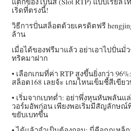
แตกของโบนัส (Slot RTP) แบบเรียลไท
เริ่ดที่ตรงนี้!
วิธีการปั่นสล็อตด้วยเครดิตฟรี hengji
ล้าน
เมื่อได้ของฟรีมาแล้ว อย่าเอาไปปั่นมั่
ทริคมาฝาก
• เลือกเกมที่ค่า RTP สูงขึ้นยิ่งกว่า 9
สล็อต168 เลยจ้ะ เกมไหนเข็มชี้สีเขียวพุ
• เริ่มจากเบทต่ำ: อย่าพึ่งหุนหันพลัน
วอร์มอัพก่อน เพียงพอเริ่มมีสัญลักษณ
ขยับเบทขึ้น
• ได้แล้วจำเป็นต้องถอน: นี่คือกฎเหล็