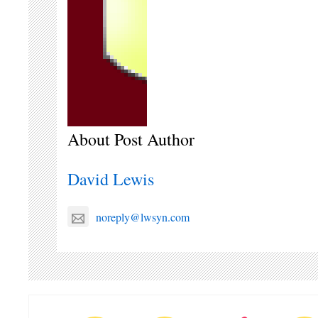
About Post Author
David Lewis
noreply@lwsyn.com