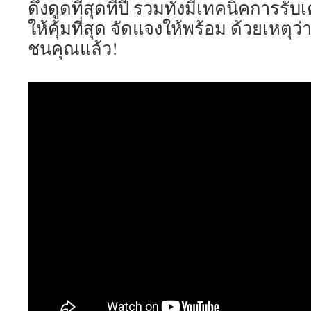
ดึงดูดที่สุดที่ปี รวมทั้งมีเทคนิคการรั
ให้คุ้มที่สุด จัดแจงให้พร้อม ด้วยเหตุ
ชนคุณแล้ว!