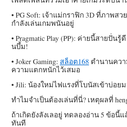
• PG Soft: เจ้าแม่กราฟิก 3D ที่ภาพสว
กำลังเล่นเกมพนันอยู่
• Pragmatic Play (PP): ค่ายนี้สายปั่นร
นบึ้ม!
• Joker Gaming:
สล็อต168
ตำนานความค
ความแตกหนักไว้เสมอ
• Jili: น้องใหม่ไฟแรงที่โบนัสเข้าบ่อย
ทำไมจำเป็นต้องเล่นที่นี่? เหตุผลที่ h
ถ้าเกิดยังลังเลอยู่ ทดลองอ่าน 5 ข้อน
ทันที