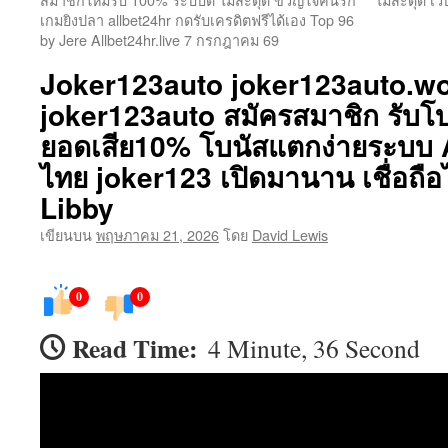
เกมยิงปลา allbet24hr กดรับเครดิตฟรีได้เอง Top 96
เนื้อหา
by Jere Allbet24hr.live 7 กรกฎาคม 69
Joker123auto joker123auto.wo
joker123auto สมัครสมาชิก รับโบนั
ยอดเสีย10% โบนัสแตกง่ายระบบ 
ไทย joker123 เปิดมานาน เชื่อถือ
Libby
เขียนบน
พฤษภาคม 21, 2026
โดย
David Lewis
0
0
Read Time:
4 Minute, 36 Second