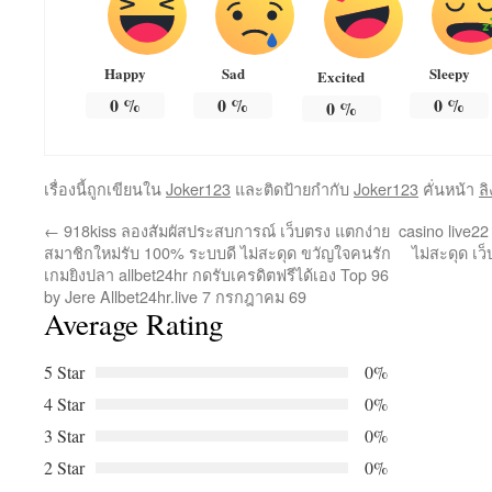
Happy
Sad
Sleepy
Excited
0
%
0
%
0
%
0
%
เรื่องนี้ถูกเขียนใน
Joker123
และติดป้ายกำกับ
Joker123
คั่นหน้า
ล
←
918kiss ลองสัมผัสประสบการณ์ เว็บตรง แตกง่าย
casino live2
สมาชิกใหม่รับ 100% ระบบดี ไม่สะดุด ขวัญใจคนรัก
ไม่สะดุด เว
เกมยิงปลา allbet24hr กดรับเครดิตฟรีได้เอง Top 96
by Jere Allbet24hr.live 7 กรกฎาคม 69
Average Rating
5 Star
0%
4 Star
0%
3 Star
0%
2 Star
0%