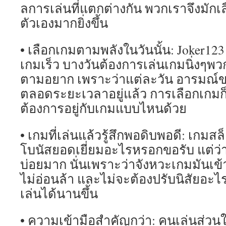
ลการเล่นที่แตกต่างกัน พวกเราจึงมักเ
ตัวเองมากยิ่งขึ้น
• เลือกเกมตามพลังในวันนั้น: Joker12
เกมเร็ว บางวันต้องการเล่นเกมนิ่งๆพวก
ตามอยาก เพราะว่าแต่ละวัน อารมณ์ข
ตลอดระยะเวลาอยู่แล้ว การเลือกเกมก็เ
ต้องการอยู่กับเกมแบบไหนด้วย
• เกมที่เล่นแล้วรู้สึกพอดิบพอดี: เกมส
โบนัสยอดเยี่ยมอะไรหรอกขอรับ แต่ว่
บ่อยมาก นั่นเพราะว่าจังหวะเกมมันเข้
ไม่อ่อนล้า และไม่จะต้องปรับนิสัยอะ
เล่นได้นานขึ้น
• ความเข้ามือสำคัญกว่า: คนเล่นส่วน