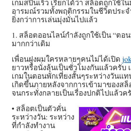
เกมสปินเร็ว เรียกได้ว่า สล็อตถูกใช้ใน
อารมณ์รวมทั้งพฤติกรรมในชีวิตประ
ยิ่งกว่าการเล่นมุ่งมั่นไปแล้ว
1. สล็อตออนไลน์กำลังถูกใช้เป็น “ตอน
มากกว่าเดิม
เพื่อนฝูงผมใครหลายๆคนไม่ได้เปิด
jo
ยาวหรือนั่งลุ้นเป็นชั่วโมงกันแล้วครับ 
เกมในตอนพักเที่ยงสั้นๆระหว่างวันแทน
เกิดขึ้นภายหลังจากการเข้ามาของสล็อ
จนกระทั่งกลายเป็นเรื่องปกติไปแล้วค
• สล็อตเป็นตัวคั่น
ระหว่างวัน: ระหว่าง
ที่กำลังทำงาน