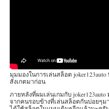
มุมมองในการเล่นสล็อต joker123auto 
สังเกตมาก่อน
ภายหลังที่ผมเล่นเกมกับ joker123auto ม
จากคนรอบข้างที่เล่นสล็อตกันบ่อยๆม
ได้ใช้สล็อตในแบบเดิมๆอีกแล้วนะครับ 