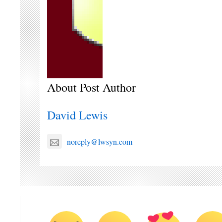
About Post Author
David Lewis
noreply@lwsyn.com