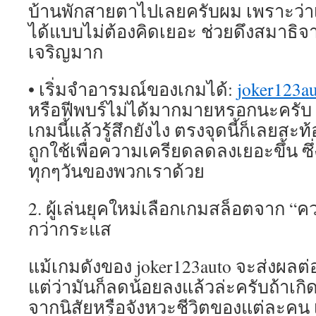
บ้านพักสายตาไปเลยครับผม เพราะว่า
ได้แบบไม่ต้องคิดเยอะ ช่วยดึงสมาธิ
เจริญมาก
• เริ่มจำอารมณ์ของเกมได้:
joker123a
หรือฟีพบร์ไม่ได้มากมายหรอกนะครับ 
เกมนี้แล้วรู้สึกยังไง ตรงจุดนี้ก็เลยสะ
ถูกใช้เพื่อความเครียดลดลงเยอะขึ้น ซ
ทุกๆวันของพวกเราด้วย
2. ผู้เล่นยุคใหม่เลือกเกมสล็อตจาก “ค
กว่ากระแส
แม้เกมดังของ joker123auto จะส่งผลต่
แต่ว่ามันก็ลดน้อยลงแล้วล่ะครับถ้าเก
จากนิสัยหรือจังหวะชีวิตของแต่ละคน 