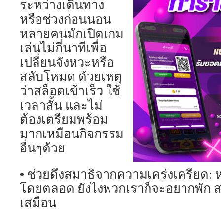
ระหว่างเดินทาง
หรือช่วงก่อนนอน
หลายคนมักเปิดเกม
เล่นไม่กี่นาทีเพื่อ
เปลี่ยนจังหวะหรือ
สลับโหมด ด้วยเหตุ
ว่าสล็อตเข้าเร็ว ใช้
เวลาสั้น และไม่
ต้องเตรียมพร้อม
มากเหมือนกิจกรรม
อื่นๆด้วย
• ช่วยดึงสมาธิจากความเคร่งเครียด: 
โดยตลอด ยังไงพวกเราก็จะอยากพัก สล
เสมือน