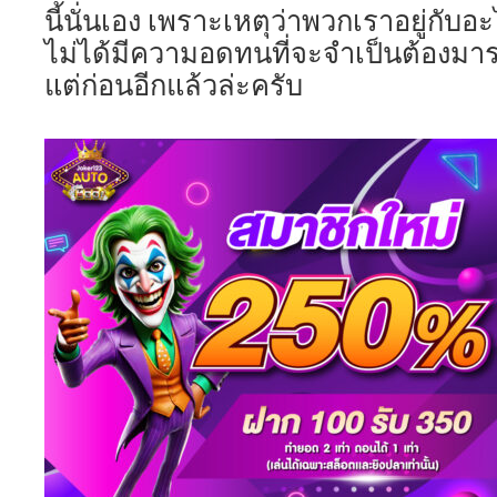
นี้นั่นเอง เพราะเหตุว่าพวกเราอยู่กับ
ไม่ได้มีความอดทนที่จะจำเป็นต้องม
แต่ก่อนอีกแล้วล่ะครับ