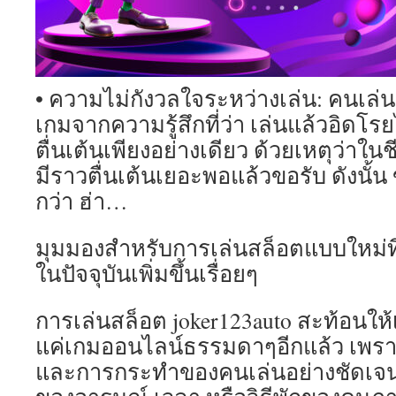
• ความไม่กังวลใจระหว่างเล่น: คนเล่
เกมจากความรู้สึกที่ว่า เล่นแล้วอิด
ตื่นเต้นเพียงอย่างเดียว ด้วยเหตุว่าในชี
มีราวตื่นเต้นเยอะพอแล้วขอรับ ดังนั้
กว่า ฮ่า…
มุมมองสำหรับการเล่นสล็อตแบบใหม่ที่เ
ในปัจจุบันเพิ่มขึ้นเรื่อยๆ
การเล่นสล็อต joker123auto สะท้อนให้เ
แค่เกมออนไลน์ธรรมดาๆอีกแล้ว เพราะมั
และการกระทำของคนเล่นอย่างชัดเจน ไม