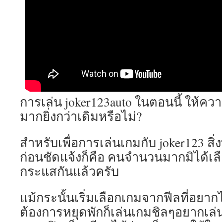
การเล่น joker123auto ในตอนนี้ ให้ควา
มากยิ่งกว่าเดิมหรือไม่?
สำหรับเพื่อการเล่นเกมกับ joker123 สิ
ก่อนชัดแจ้งก็คือ คนจำนวนมากมิได้เ
กระแสกันแล้วครับ
แม้กระนั้นเริ่มเลือกเกมจากฟีลที่อยากได้
ต้องการหยุดพักก็เล่นเกมชิลๆอยากเล่น