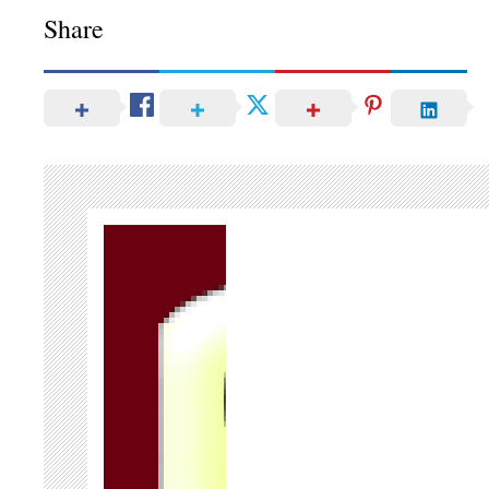
Share