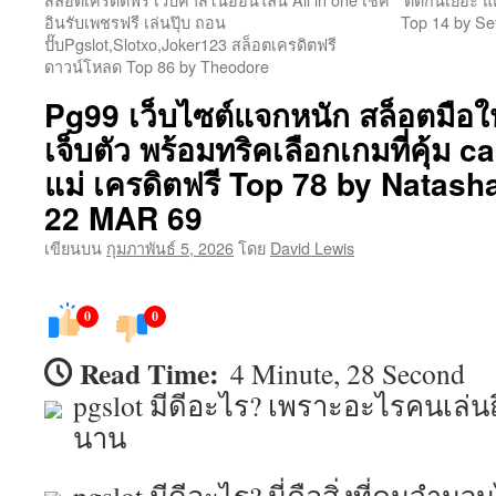
อินรับเพชรฟรี เล่นปุ๊บ ถอน
Top 14 by Se
เนื้อหา
ปั๊บPgslot,Slotxo,Joker123 สล็อตเครดิตฟรี
ดาวน์โหลด Top 86 by Theodore
Pg99 เว็บไซต์แจกหนัก สล็อตมือใหม่
เจ็บตัว พร้อมทริคเลือกเกมที่คุ้ม c
แม่ เครดิตฟรี Top 78 by Nata
22 MAR 69
เขียนบน
กุมภาพันธ์ 5, 2026
โดย
David Lewis
0
0
Read Time:
4 Minute, 28 Second
pgslot มีดีอะไร? เพราะอะไรคนเล่นถึงอ
นาน