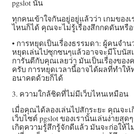
pgslot นั้น
ทุกคนเข้าใจกันอยู่อยู่แล้วว่า เกมข
ไหนก็ได้ คุณจะไม่รู้เรื่องสึกกดดัน
• การหยุดเป็นเรื่องธรรมดา: ผู้คนจำน
หยุดเล่นไปซุกซนๆแล้วอาจจะมีโบนัสเข
การันตีกับคุณเลยว่า มันเป็นเรื่องของ
ครับ การหยุดเวลานี้อาจได้ผลที่ทำให้
อนาคตด้วยก็ได้
3. ความใกล้ชิดที่ไม่มีเว็บไหนเหมือน
เมื่อคุณได้ลองเล่นไปสักระยะ คุณจะเกิด
เว็บไซต์ pgslot ของเรานั้นเล่นง่ายสุด
เกิดความรู้สึกรู้จักดีแล้ว มันจะก่อให้