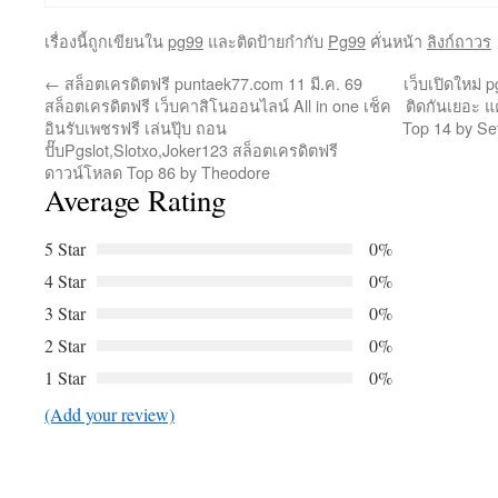
เรื่องนี้ถูกเขียนใน
pg99
และติดป้ายกำกับ
Pg99
คั่นหน้า
ลิงก์ถาวร
←
สล็อตเครดิตฟรี puntaek77.com 11 มี.ค. 69
เว็บเปิดใหม่
สล็อตเครดิตฟรี เว็บคาสิโนออนไลน์ All in one เช็ค
ติดกันเยอะ แ
อินรับเพชรฟรี เล่นปุ๊บ ถอน
Top 14 by Se
ปั๊บPgslot,Slotxo,Joker123 สล็อตเครดิตฟรี
ดาวน์โหลด Top 86 by Theodore
Average Rating
5 Star
0%
4 Star
0%
3 Star
0%
2 Star
0%
1 Star
0%
(Add your review)