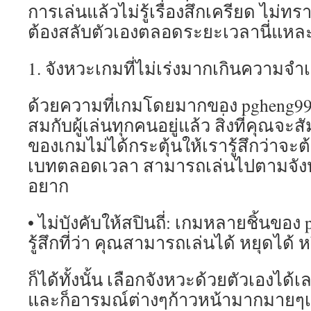
การเล่นแล้วไม่รู้เรื่องสึกเครียด ไม่ท
ต้องสลับตัวเองตลอดระยะเวลานี่แหล
1. จังหวะเกมที่ไม่เร่งมากเกินความจำเ
ด้วยความที่เกมโดยมากของ pgheng99 น
สมกับผู้เล่นทุกคนอยู่แล้ว สิ่งที่คุณจะส
ของเกมไม่ได้กระตุ้นให้เรารู้สึกว่าจะต้
เบทตลอดเวลา สามารถเล่นไปตามจัง
อยาก
• ไม่บังคับให้สปินถี่: เกมหลายชิ้นขอ
รู้สึกที่ว่า คุณสามารถเล่นได้ หยุดได
ก็ได้ทั้งนั้น เลือกจังหวะด้วยตัวเองได
และก็อารมณ์ต่างๆก้าวหน้ามากมายๆเห