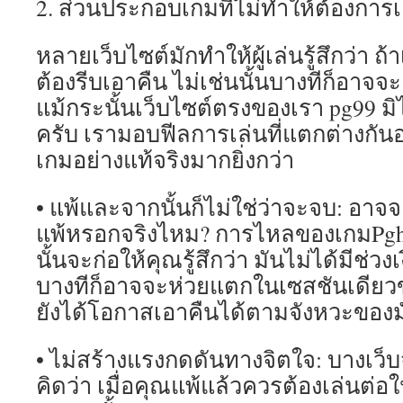
2. ส่วนประกอบเกมที่ไม่ทำให้ต้องการ
หลายเว็บไซต์มักทำให้ผู้เล่นรู้สึกว่า ถ้
ต้องรีบเอาคืน ไม่เช่นนั้นบางทีก็อาจจ
แม้กระนั้นเว็บไซต์ตรงของเรา pg99 มิไ
ครับ เรามอบฟีลการเล่นที่แตกต่างกัน
เกมอย่างแท้จริงมากยิ่งกว่า
• แพ้และจากนั้นก็ไม่ใช่ว่าจะจบ: อาจ
แพ้หรอกจริงไหม? การไหลของเกมPg
นั้นจะก่อให้คุณรู้สึกว่า มันไม่ได้มีช่
บางทีก็อาจจะห่วยแตกในเซสชันเดียวข
ยังได้โอกาสเอาคืนได้ตามจังหวะของม
• ไม่สร้างแรงกดดันทางจิตใจ: บางเว็
คิดว่า เมื่อคุณแพ้แล้วควรต้องเล่นต่อ