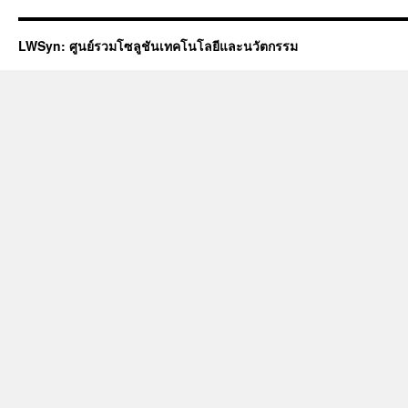
LWSyn: ศูนย์รวมโซลูชันเทคโนโลยีและนวัตกรรม