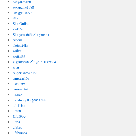
sexyauto168
sexygame1688
sexygame992
Slot
Slot Online
slot168
Slotgame666 เข้าสู่ระบบ
Slotxo
slotxo24hr
soibet
sretthi99
ssgame666 เข้าสู่ระบบ ล่าสุด
ssru
SuperGame Slot
tangtem168
teenoi69
temmax69
texas24
tookhuay 88 ถูกหวย88
ufa11bet
ufa88
Ufa89bet
ufa9r
ufabet
ufabombx