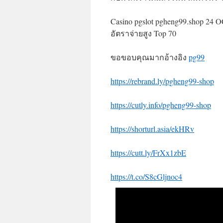
Casino pgslot pgheng99.shop 24
อัตราจ่ายสูง Top 70
ขอขอบคุณมากอ้างอิง
pg99
https://rebrand.ly/pgheng99-shop
https://cutly.info/pgheng99-shop
https://shorturl.asia/ekHRv
https://cutt.ly/FrXx1zbE
https://t.co/S8cGljnoc4