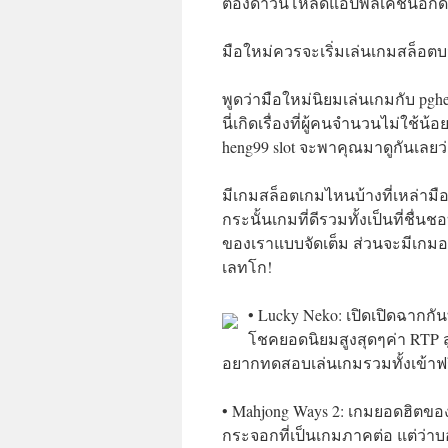
ต้องดาวน์โหลดแอปพลิเคชันอีกด้ว
มือใหม่ควรจะเริ่มเล่นเกมสล็อต
พูดว่ามือใหม่นิยมเล่นเกมกับ pgh
นี่เกิดเรื่องที่ผู้คนจำนวนไม่ใช้
heng99 slot จะพาคุณมาดูกันเลยว
มีเกมสล็อตเกมไหนบ้างที่เหล่ามือ
กระนั้นเกมที่ดีรวมทั้งเป็นที่ชื่นชอ
ของเราแบบจัดเต็ม ส่วนจะมีเกมอะ
เลทโก!
• Lucky Neko: เปิดเปิดฉาก
โชคยอดนิยมสูงสุดๆค่า RTP สู
อยากทดสอบเล่นเกมรวมทั้งเข้าฟ
• Mahjong Ways 2: เกมยอดฮิตขอ
กระจอกที่เป็นเกมภาคต่อ แต่ว่าบอก