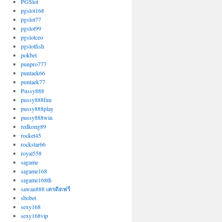
PGSlot
pgslot168
pgslot77
pgslot99
pgslotceo
pgslotfish
pokbet
punpro777
puntaek66
puntaek77
Pussy888
pussy888fun
pussy888play
pussy888win
redkong89
rocket45
rockstar66
royal558
sagame
sagame168
sagame168th
sawan888 เครดิตฟรี
sbobet
sexy168
sexy168vip