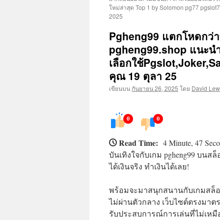
ใหม่ล่าสุด Top 1 by Solomon pg77 pgslot
เนื้อหา
2025
Pgheng99 แตกโหดกว่าทุก
pgheng99.shop แนะนำเพื่
เลือกใช้Pgslot,Joker,S
คุณ 19 ตุลา 25
เขียนบน
กันยายน 26, 2025
โดย
David Lew
0
0
Read Time:
4 Minute, 47 Sec
บันเทิงใจกับเกม pgheng99 บนสล็อต
ได้เงินจริง ทำเงินได้เลย!
พร้อมจะมาสนุกสนานกับเกมสล็อตบน
ไม่ผ่านตัวกลาง เว็บไซต์ตรงมาตร
รับประสบการณ์การเล่นที่ไม่เหมื