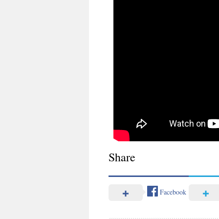
Share
Facebook