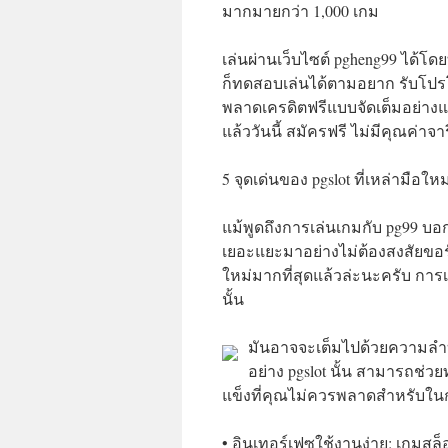
มากมายกว่า 1,000 เกม
เล่นผ่านเว็บไซต์ pgheng99 ได้โด
ก็ทดสอบเล่นได้ตามอยาก รับโปรโ
พลาดเครดิตฟรีแบบจัดเต็มอย่างแน
แล้ววันนี้ สมัครฟรี ไม่มีคุณค่า
5 จุดเด่นของ pgslot ที่เหล่ามือใ
แม้พูดถึงการเล่นเกมกับ pg99 บอก
เยอะแยะมาอย่างไม่ต้องสงสัยขอรับ เ
ใหม่มากที่สุดแล้วล่ะนะครับ กา
นั้น
มันอาจจะเต็มไปด้วยความลำบาก
อย่าง pgslot นั้น สามารถช่ว
แข็งที่คุณไม่ควรพลาดสำหรับใ
• อินเทอร์เฟซใช้งานง่าย: เกมสล